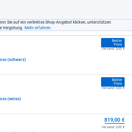
nn Sie auf ein verlinktes Shop-Angebot klicken, unterstützen
ine Vergütung.
Mehr erfahren
779,00 €
Bester
Preis
Versand:
0,00 €
Canton Vento 890.2 DC highgloss (schwarz)
779,00 €
Bester
Preis
Versand:
0,00 €
Canton Vento 890.2 DC highgloss (weiss)
819,00 €
Versand:
0,00 €