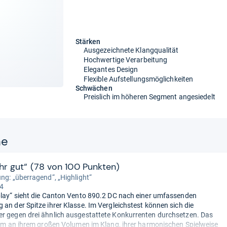
Stärken
Ausgezeichnete Klangqualität
Hochwertige Verarbeitung
Elegantes Design
Flexible Aufstellungsmöglichkeiten
Schwächen
Preislich im höheren Segment angesiedelt
ne
ehr gut“ (78 von 100 Punkten)
ung: „überragend“, „Highlight“
 4
play“ sieht die Canton Vento 890.2 DC nach einer umfassenden
 an der Spitze ihrer Klasse. Im Vergleichstest können sich die
r gegen drei ähnlich ausgestattete Konkurrenten durchsetzen. Das
llem an ihrem großen Volumen im Klang, ihrer harmonischen Spielweise