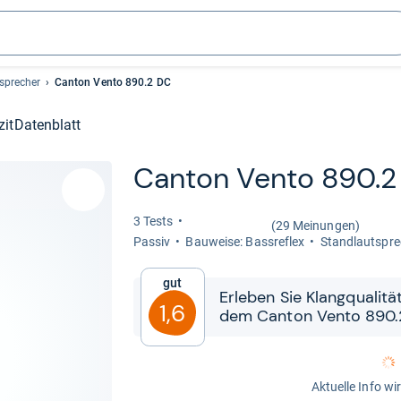
sprecher
Canton Vento 890.2 DC
zit
Datenblatt
Can­ton Vento 890.2
3 Tests
(29 Meinungen)
Pas­siv
Bau­weise: Bass­re­flex
Stand­laut­spre
Gut
Erle­ben Sie Klang­qua­li­
1,6
dem Can­ton Vento 890.
Aktuelle Info wi