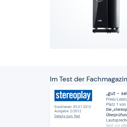
Im Test der Fach­ma­ga­zi
„gut - s
Preis/Leist
Platz 1 von
Erschienen: 05.01.2012
Die „stereo
Ausgabe: 2/2012
Überprüfung
Details zum Test
Lautspreche
liegt vor a