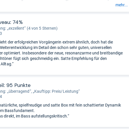
ohen Pegelfestigkeit - die Prüfer sind durchweg überzeugt. Auch der
mehr...
on der Redaktion als exzellent beschriben. Die frei stehenden
r hinterlassen bei den Fachleuten aber auch optisch einen
nden Eindruck.
veau: 74%
ragenden klanglichen Eigenschaften verdanken die Vento 890.2 DC
ng: „exzellent“ (4 von 5 Sternen)
em ihren Hochtönern, die aus der hochwertigen Reference-Serie von
 3
mmen. Doch auch der Bassreflextunnel mit seinem großen Volumen hat
sieht der erfolgreichen Vorgängerin extrem ähnlich, doch hat die
 hieran.
Weiterentwicklung im Detail den schon sehr guten, universellen
r optimiert. Insbesondere der neue, resonanzarme und breitbandige
töner fügt sich geschmeidig ein. Satte Empfehlung für den
Alltag.“
il: 95 Punkte
ung: „überragend“, „Kauftipp: Preis/Leistung“
 4
natürliche, spielfreudige und satte Box mit fein schattierter Dynamik
em Bassfundament.
 direkt, im Bass aufstellungskritisch.“