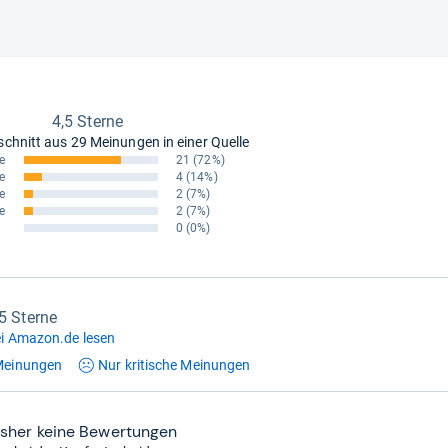
4,5 Sterne
schnitt aus
29 Meinungen in einer Quelle
e
21
(72%)
e
4
(14%)
e
2
(7%)
e
2
(7%)
0
(0%)
,5 Sterne
i Amazon.de lesen
einungen
Nur kritische
Meinungen
isher keine Bewertungen