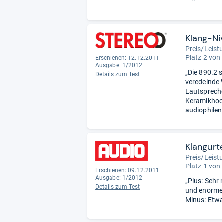
und einer h
Bass wird v
Lautspreche
hervorrage
Klang-Ni
Ihre heraus
Preis/Leistu
unter ander
Platz 2 von
Erschienen: 12.12.2011
Canton sta
Ausgabe: 1/2012
„Die 890.2 
einen Anteil
Details zum Test
veredelnde 
Lautspreche
Keramikhoch
audiophilen 
Klangurte
Preis/Leist
Platz 1 von
Erschienen: 09.12.2011
Ausgabe: 1/2012
„Plus: Sehr 
Details zum Test
und enorm
Minus: Etwas