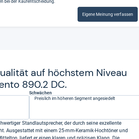
en bei der Kaufentscheidung.
Eigene Meinung verfassen
qua­li­tät auf höchs­tem Niveau
ento 890.2 DC.
Schwächen
Preislich im höheren Segment angesiedelt
hwertiger Standlautsprecher, der durch seine exzellente
cht. Ausgestattet mit einem 25-mm-Keramik-Hochtöner und
elton, liefert er einen klaren und präzisen Klang. Die