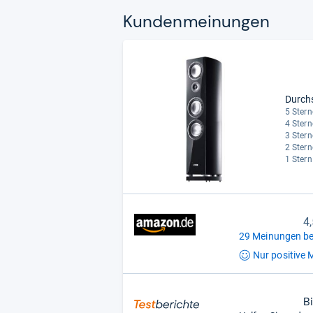
Kun­den­mei­nun­gen
Durch
5 Stern
4 Stern
3 Stern
2 Stern
1 Stern
4
29 Meinungen be
Nur positive
M
B