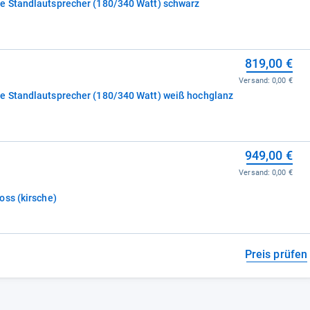
e Standlautsprecher (180/340 Watt) schwarz
819,00 €
Versand:
0,00 €
e Standlautsprecher (180/340 Watt) weiß hochglanz
949,00 €
Versand:
0,00 €
Canton Vento 890.2 DC highgloss (kirsche)
Preis prüfen