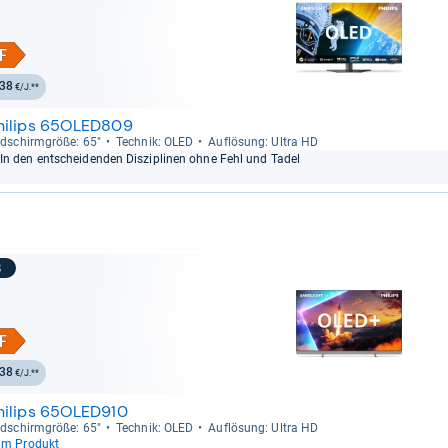
38
€/J.**
hilips 65OLED809
ld­schirm­größe: 65"
Tech­nik: OLED
Auf­lö­sung: Ultra HD
In den ent­schei­den­den Dis­zi­pli­nen ohne Fehl und Tadel
8
38
€/J.**
hilips 65OLED910
ld­schirm­größe: 65"
Tech­nik: OLED
Auf­lö­sung: Ultra HD
um Produkt