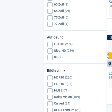
S
60 Zoll
(3)
Bi
65 Zoll
(99)
75 Zoll
(5)
77 Zoll
(1)
Auflösung
Full HD
(274)
Ultra HD
(259)
8K
(2)
Bildtechnik
L
HDR10
(220)
Bi
HDR10+
(93)
HLG
(171)
Dolby Vision
(109)
Curved
(24)
UHD Premium
(28)