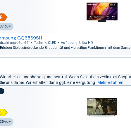
37
€/J.**
amsung GQ65S95H
ld­schirm­größe: 65"
Tech­nik: OLED
Auf­lö­sung: Ultra HD
Erle­ben Sie beein­dru­ckende Bild­qua­li­tät und viel­sei­tige Funk­tio­nen mit dem Sa
Wir arbeiten unabhängig und neutral. Wenn Sie auf ein verlinktes Shop-
Sie uns dabei. Wir erhalten dann ggf. eine Vergütung.
Mehr erfahren
2
25
€/J.**