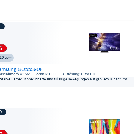
9
29
€/J.**
amsung GQ55S90F
ld­schirm­größe: 55"
Tech­nik: OLED
Auf­lö­sung: Ultra HD
Starke Far­ben, hohe Schärfe und flüs­sige Bewe­gun­gen auf großem Bild­schirm
10