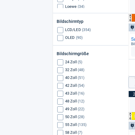
Loewe
(34)
Grundig
(14)
Bildschirmtyp
Thomson
(9)
LCD/LED
Pioneer
(354)
(9)
OLED
(90)
S
Bi
Bildschirmgröße
24 Zoll
(5)
32 Zoll
(48)
40 Zoll
(51)
42 Zoll
(54)
43 Zoll
(16)
48 Zoll
(12)
49 Zoll
(22)
50 Zoll
(28)
55 Zoll
(135)
58 Zoll
(7)