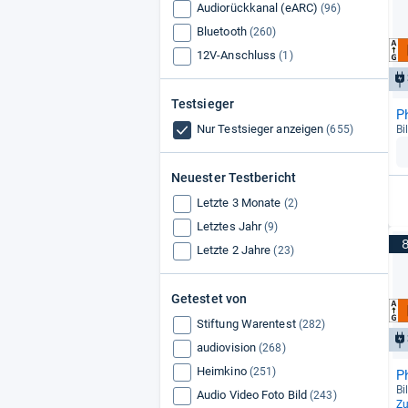
Audiorückkanal (eARC)
(96)
Bluetooth
(260)
12V-Anschluss
(1)
Testsieger
P
Nur Testsieger anzeigen
(655)
Bi
Neuester Testbericht
Letzte 3 Monate
(2)
Letztes Jahr
(9)
Letzte 2 Jahre
(23)
Getestet von
Stiftung Warentest
(282)
audiovision
(268)
Heimkino
(251)
P
Bi
Audio Video Foto Bild
(243)
Z