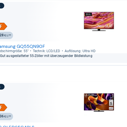
4
28
€/J.**
amsung GQ55QN90F
ld­schirm­größe: 55"
Tech­nik: LCD/LED
Auf­lö­sung: Ultra HD
Gut aus­ge­stat­te­ter 55-​Zöl­ler mit über­zeu­gen­der Bild­leis­tung
5
36
€/J.**