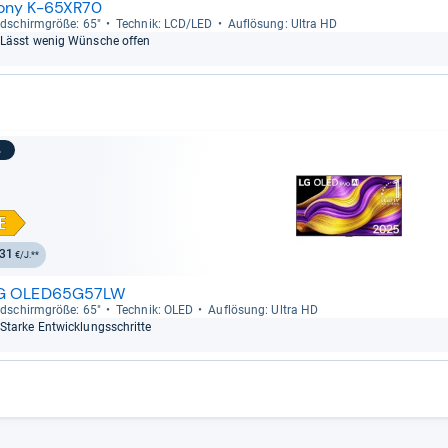
ony K-65XR70
ld­schirm­größe: 65"
Tech­nik: LCD/LED
Auf­lö­sung: Ultra HD
Lässt wenig Wün­sche offen
3
31
€/J.**
G OLED65G57LW
ld­schirm­größe: 65"
Tech­nik: OLED
Auf­lö­sung: Ultra HD
Starke Ent­wick­lungs­schritte