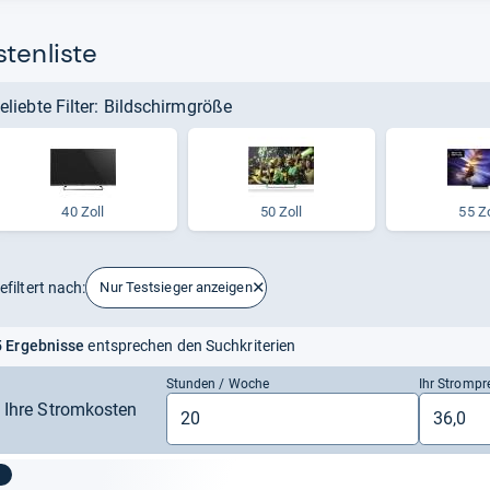
tenliste
eliebte Filter: Bildschirmgröße
40 Zoll
50 Zoll
55 Zo
efiltert nach:
Nur Testsieger anzeigen
 Ergebnisse
entsprechen den Suchkriterien
Stunden / Woche
Ihr Strompr
Ihre Stromkosten