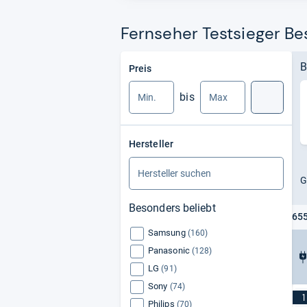
Fernseher Testsieger Bes
Min.
Max.
B
Preis
bis
Suche
Hersteller
G
Besonders beliebt
655
Samsung
(160)
Panasonic
(128)
LG
(91)
Sony
(74)
1
Philips
(70)