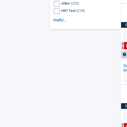
video
(225)
HiFi Test
(218)
mehr…
S
Bi