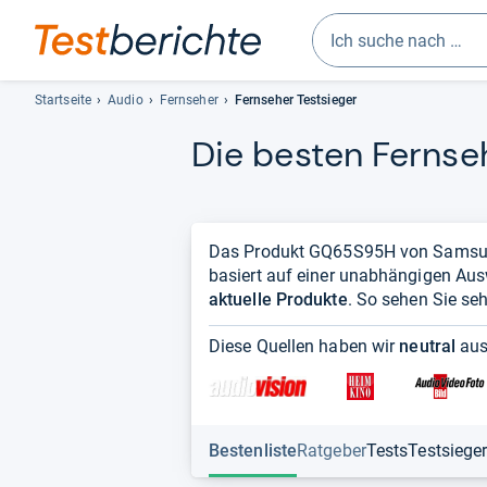
Geben
Sie
Startseite
Audio
Fernseher
Fernseher Testsieger
mindestens
Die bes­ten Fern­se
drei
Zeichen
ein.
Vorschläge
erscheinen
Das Produkt GQ65S95H von Samsung f
automatisch
basiert auf einer unabhängigen Au
und
aktuelle Produkte
. So sehen Sie seh
lassen
sich
Diese Quellen haben wir
neutral
aus
mit
den
Pfeiltasten
auswählen.
Bestenliste
Ratgeber
Tests
Testsiege