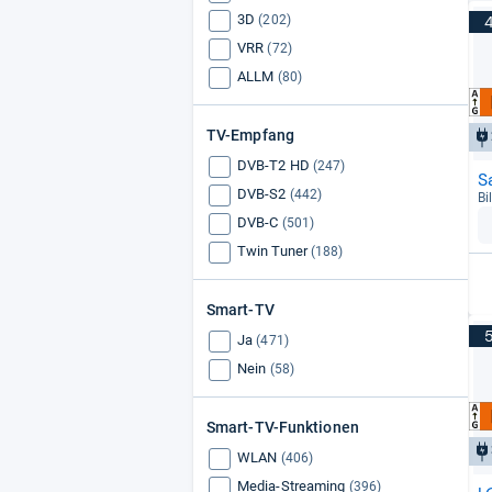
3D
(202)
VRR
(72)
ALLM
(80)
TV-Empfang
DVB-T2 HD
(247)
S
DVB-S2
(442)
Bi
DVB-C
(501)
Twin Tuner
(188)
Smart-TV
Ja
(471)
Nein
(58)
Smart-TV-Funktionen
WLAN
(406)
Media-Streaming
(396)