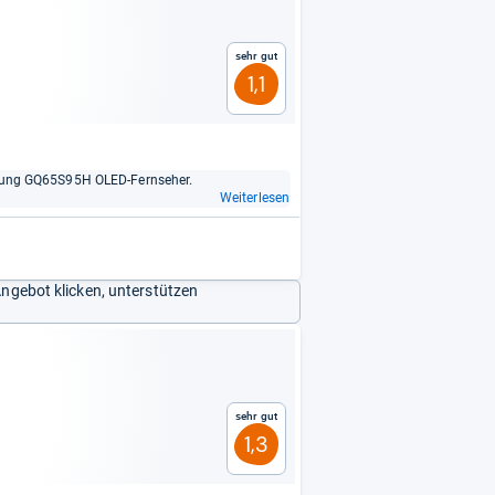
Sehr gut
1,1
m­sung GQ65S95H OLED-​Fern­se­her.
Weiterlesen
Angebot klicken, unterstützen
Sehr gut
1,3