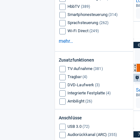
L
Bi
HbbTV
(389)
Smartphonesteuerung
(314)
Sprachsteuerung
(262)
Wi-Fi Direct
(249)
mehr…
Zusatzfunktionen
TV-Aufnahme
(381)
Tragbar
(4)
DVD-Laufwerk
(3)
S
Integrierte Festplatte
(4)
Bi
Ambilight
(26)
Anschlüsse
USB 3.0
(72)
Audiorückkanal (ARC)
(355)