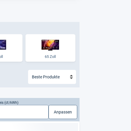
ll
65 Zoll
eis (ct/kWh)
Anpassen