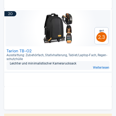
20
Gut
2,3
Tarion TB-02
Aus­stat­tung: Zube­hör­fach, Sta­tiv­hal­te­rung, Tablet/Lap­top-​Fach, Regen­
schutz­hülle
Leich­ter und mini­ma­lis­ti­scher Kame­ra­ruck­sack
Weiterlesen