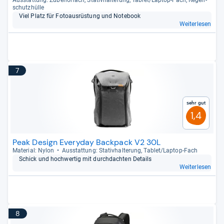
Aus­stat­tung: Zube­hör­fach, Sta­tiv­hal­te­rung, Tablet/Lap­top-​Fach, Regen­
schutz­hülle
Viel Platz für Foto­aus­rüs­tung und Note­book
Weiterlesen
7
Sehr gut
1,4
Peak Design Everyday Backpack V2 30L
Mate­rial: Nylon
Aus­stat­tung: Sta­tiv­hal­te­rung, Tablet/Lap­top-​Fach
Schick und hoch­wer­tig mit durch­dach­ten Details
Weiterlesen
8