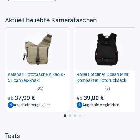
Aktu­ell beliebte Kame­ra­ta­schen
Kala­hari Foto­ta­sche Kikao K-​
Rol­lei Foto­li­ner Ocean Mini:
51 can­vas-​khaki
Kom­pak­ter Fotoruck­sack
(85)
(3)
37,99 €
39,00 €
4
6
Angebote vergleichen
Angebote vergleichen
Tests