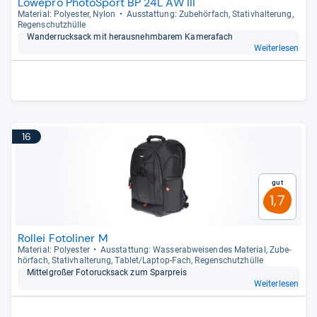
Lowepro PhotoSport BP 24L AW III
Mate­rial: Poly­es­ter, Nylon
Aus­stat­tung: Zube­hör­fach, Sta­tiv­hal­te­rung,
Regen­schutz­hülle
Wan­der­ruck­sack mit her­aus­nehm­ba­rem Kame­rafach
Weiterlesen
16
Gut
1,7
Rollei Fotoliner M
Mate­rial: Poly­es­ter
Aus­stat­tung: Was­ser­ab­wei­sen­des Mate­rial, Zube­
hör­fach, Sta­tiv­hal­te­rung, Tablet/Lap­top-​Fach, Regen­schutz­hülle
Mit­tel­großer Fotoruck­sack zum Spar­preis
Weiterlesen