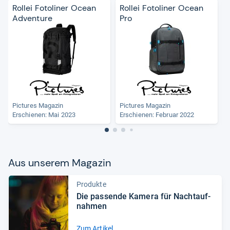
Rollei Fotoliner Ocean
Rollei Fotoliner Ocean
Adventure
Pro
c
Pictures Magazin
Pictures Magazin
Erschienen: Mai 2023
Erschienen: Februar 2022
Aus unse­rem Maga­zin
Produkte
Die pas­sende Kamera für Nacht­auf­
nah­men
Zum Artikel