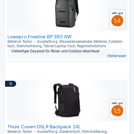
Sehr gut
1,4
Lowepro Freeline BP 350 AW
Mate­rial: Nylon
Aus­stat­tung: Was­ser­ab­wei­sen­des Mate­rial, Zube­hör­
fach, Sta­tiv­hal­te­rung, Tablet/Lap­top-​Fach, Regen­schutz­hülle
Viel­sei­ti­ger Daypack für Reise-​ und Out­door-​Aben­teuer
Weiterlesen
9
Sehr gut
1,5
Thule Covert DSLR Backpack 24L
Mate­rial: Nylon
Aus­stat­tung: Zube­hör­fach, Sta­tiv­hal­te­rung,