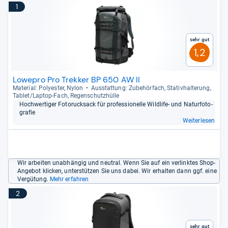
1
Sehr gut
1,2
Lowepro Pro Trekker BP 650 AW II
Mate­rial: Poly­es­ter, Nylon
Aus­stat­tung: Zube­hör­fach, Sta­tiv­hal­te­rung,
Tablet/Lap­top-​Fach, Regen­schutz­hülle
Hoch­wer­ti­ger Fotoruck­sack für pro­fes­sio­nelle Wild­life-​ und Natur­fo­to­
gra­fie
Weiterlesen
Wir arbeiten unabhängig und neutral. Wenn Sie auf ein verlinktes Shop-
Angebot klicken, unterstützen Sie uns dabei. Wir erhalten dann ggf. eine
Vergütung.
Mehr erfahren
2
Sehr gut