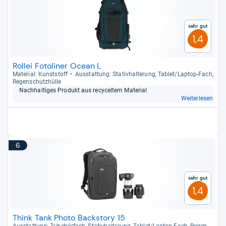
Sehr gut
1,4
Rollei Fotoliner Ocean L
Mate­rial: Kunst­stoff
Aus­stat­tung: Sta­tiv­hal­te­rung, Tablet/Lap­top-​Fach,
Regen­schutz­hülle
Nach­hal­ti­ges Pro­dukt aus recy­cel­tem Mate­rial
Weiterlesen
6
Sehr gut
1,4
Think Tank Photo Backstory 15