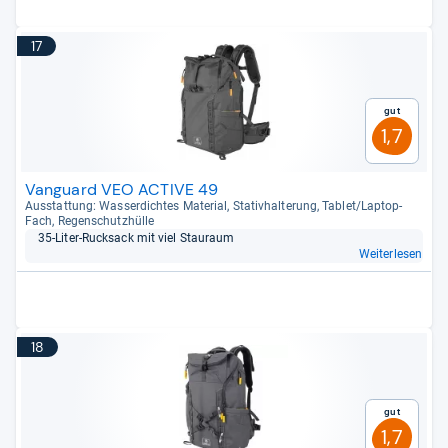
17
Gut
1,7
Vanguard VEO ACTIVE 49
Aus­stat­tung: Was­ser­dich­tes Mate­rial, Sta­tiv­hal­te­rung, Tablet/Lap­top-​
Fach, Regen­schutz­hülle
35-​Liter-​Ruck­sack mit viel Stau­raum
Weiterlesen
18
Gut
1,7