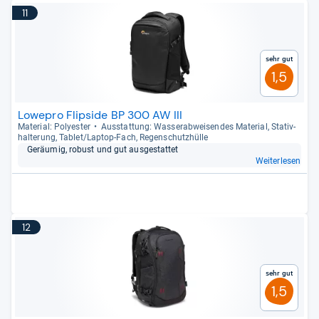
11
Sehr gut
1,5
Lowepro Flipside BP 300 AW III
Mate­rial: Poly­es­ter
Aus­stat­tung: Was­ser­ab­wei­sen­des Mate­rial, Sta­tiv­
hal­te­rung, Tablet/Lap­top-​Fach, Regen­schutz­hülle
Geräu­mig, robust und gut aus­ge­stat­tet
Weiterlesen
12
Sehr gut
1,5