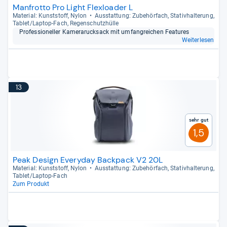
Manfrotto Pro Light Flexloader L
Mate­rial: Kunst­stoff, Nylon
Aus­stat­tung: Zube­hör­fach, Sta­tiv­hal­te­rung,
Tablet/Lap­top-​Fach, Regen­schutz­hülle
Pro­fes­sio­nel­ler Kame­ra­ruck­sack mit umfang­rei­chen Fea­tu­res
Weiterlesen
13
Sehr gut
1,5
Peak Design Everyday Backpack V2 20L
Mate­rial: Kunst­stoff, Nylon
Aus­stat­tung: Zube­hör­fach, Sta­tiv­hal­te­rung,
Tablet/Lap­top-​Fach
Zum Produkt