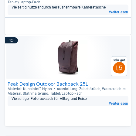
Tablet/Lap­top-​Fach
Viel­sei­tig nutz­bar durch her­aus­nehm­bare Kame­ra­ta­sche
Weiterlesen
10
Sehr gut
1,5
Peak Design Outdoor Backpack 25L
Mate­rial: Kunst­stoff, Nylon
Aus­stat­tung: Zube­hör­fach, Was­ser­dich­tes
Mate­rial, Sta­tiv­hal­te­rung, Tablet/Lap­top-​Fach
Viel­sei­ti­ger Fotoruck­sack für All­tag und Rei­sen
Weiterlesen