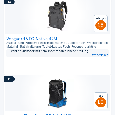
14
Sehr gut
1,5
Vanguard VEO Active 42M
Aus­stat­tung: Was­ser­ab­wei­sen­des Mate­rial, Zube­hör­fach, Was­ser­dich­tes
Mate­rial, Sta­tiv­hal­te­rung, Tablet/Lap­top-​Fach, Regen­schutz­hülle
Sta­bi­ler Ruck­sack mit her­aus­nehm­ba­rer Innen­ein­tei­lung
Weiterlesen
15
Gut
1,6