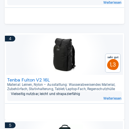
Weiterlesen
4
Sehr gut
1,3
Tenba Fulton V2 16L
Mate­rial: Lei­nen, Nylon
Aus­stat­tung: Was­ser­ab­wei­sen­des Mate­rial,
Zube­hör­fach, Sta­tiv­hal­te­rung, Tablet/Lap­top-​Fach, Regen­schutz­hülle
Viel­sei­tig nutz­bar, leicht und stra­pa­zier­fä­hig
Weiterlesen
5