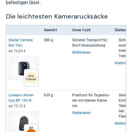
befestigen lässt.
Die leichtesten Kamerarucksäcke
Gewicht
Unser Fazit
Stärken
Deu­ter Camera
580 g
Siche­rer Trans­port für
Siche­rer
Box Two
Ihre Foto­aus­rüs­tung
aus­rüs­
Indi­vi­du
ab 76,85 €
Weiterlesen
Trenn­w
Weiterlese
ohne
Endnote
Lowe­pro Adven­
639 g
Prak­tisch für Tages­tou­
Gerin­ge
tura BP 150 III
ren mit klei­nen Kame­
Ein­fa­c
ras
Teil­weis
ab 75,10 €
lien
Weiterlesen
Fle­xi­b
Weiterlese
Gut