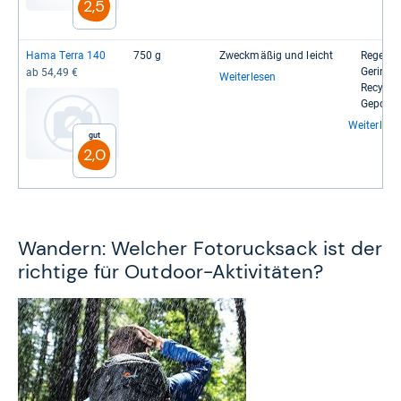
2,5
Hama Terra 140
750 g
Zweck­mä­ßig und leicht
Regen­hül
Gerin­ge
ab 54,49 €
Weiterlesen
Recy­cel­
Gepols­t
Weiterlese
Gut
2,0
Wandern: Welcher Fotorucksack ist der
richtige für Outdoor-Aktivitäten?