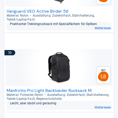
Vanguard VEO Active Birder 56
Mate­rial: Nylon
Aus­stat­tung: Zube­hör­fach, Sta­tiv­hal­te­rung,
Tablet/Lap­top-​Fach
Prak­ti­scher Trek­kin­gruck­sack mit Spe­zi­al­fä­chern für Opti­ken
Weiterlesen
19
Gut
1,8
Manfrotto Pro Light Backloader Rucksack M
Mate­rial: Poly­es­ter, Nylon
Aus­stat­tung: Zube­hör­fach, Sta­tiv­hal­te­rung,
Tablet/Lap­top-​Fach, Regen­schutz­hülle
Leicht, aber sta­bil und geräu­mig
Weiterlesen