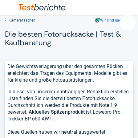
Kamerataschen
Wir sind nachhaltig
Suc
Die bes­ten Fotoruck­sä­cke | Test &
Geben
Sie
Kauf­be­ra­tung
mindest
drei
Zeichen
Die Gewichtsverlagerung über den gesamten Rücken
ein.
erleichtert das Tragen des Equipments. Modelle gibt es
Vorschl
für kleine und große Fotoausrüstungen.
erschei
automat
In dieser von unserer unabhängigen Redaktion erstellen
und
Liste finden Sie die derzeit besten Fotorucksäcke.
lassen
Durchschnittlich werden die Produkte mit Note 1,9
sich
bewertet.
Aktuelles Spitzenprodukt
ist Lowepro Pro
mit
Trekker BP 650 AW II.
den
Pfeiltas
Diese Quellen haben wir
neutral
ausgewertet:
auswähl