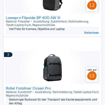
1,2
Lowepro Flipside BP 400 AW III
Mate­rial: Poly­es­ter
Aus­stat­tung: Zube­hör­fach, Sta­tiv­hal­te­rung,
Tablet/Lap­top-​Fach, Regen­schutz­hülle
Viel Platz für Kamera, Objek­tive und Lap­top
Weiterlesen
3
Sehr gut
1,3
Rollei Fotoliner Ocean Pro
Mate­rial: Kunst­stoff
Aus­stat­tung: Sta­tiv­hal­te­rung, Tablet/Lap­top-​Fach,
Regen­schutz­hülle
Geräu­mi­ger Ruck­sack für den Trans­port des Kame­ra­e­quip­ments und
den All­tag