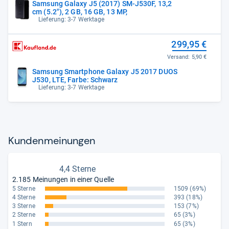
Samsung Galaxy J5 (2017) SM-J530F, 13,2
cm (5.2"), 2 GB, 16 GB, 13 MP,
Lieferung: 3-7 Werktage
299,95 €
Versand:
5,90 €
Samsung Smartphone Galaxy J5 2017 DUOS
J530, LTE, Farbe: Schwarz
Lieferung: 3-7 Werktage
Kun­den­mei­nun­gen
4,4 Sterne
2.185 Meinungen in einer Quelle
5 Sterne
1509
(69%)
4 Sterne
393
(18%)
3 Sterne
153
(7%)
2 Sterne
65
(3%)
1 Stern
65
(3%)