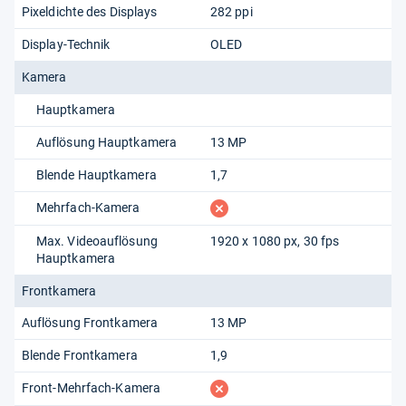
Pixeldichte des Displays
282 ppi
Display-Technik
OLED
Kamera
Hauptkamera
Auflösung Hauptkamera
13 MP
Blende Hauptkamera
1,7
fehlt
Mehrfach-Kamera
Max. Videoauflösung
1920 x 1080 px, 30 fps
Hauptkamera
Frontkamera
Auflösung Frontkamera
13 MP
Blende Frontkamera
1,9
fehlt
Front-Mehrfach-Kamera