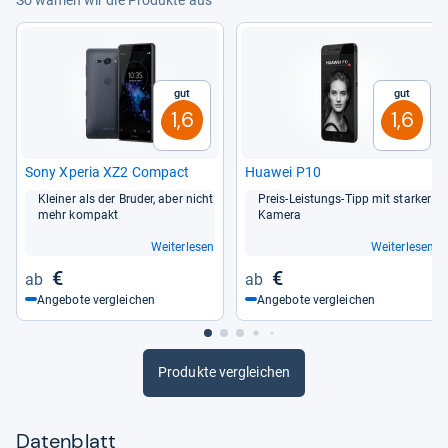
Gut
Gut
1,6
1,6
Sony Xpe­ria XZ2 Com­pact
Huawei P10
Klei­ner als der Bru­der, aber nicht
Preis-​Leis­tungs-​Tipp mit star­ker
mehr kom­pakt
Kamera
Weiterlesen
Weiterlesen
€
€
Angebote vergleichen
Angebote vergleichen
Produkte vergleichen
Datenblatt