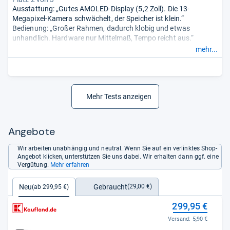
Ausstattung: „Gutes AMOLED-Display (5,2 Zoll). Die 13-
Megapixel-Kamera schwächelt, der Speicher ist klein.“
Bedienung: „Großer Rahmen, dadurch klobig und etwas
unhandlich. Hardware nur Mittelmaß, Tempo reicht aus.“
Alltag: „Akku okay (11,5 Stunden). Zweimal SIM plus
mehr...
Speicherkarte.“
Sprachqualität & Empfang: „Sehr guter LTE-Empfang im 800-
MHz-Netz, Qualität gut.“
Internetverbindung: „Schnelles LTE, WLAN ausreichend.“
Mehr Tests anzeigen
Angebote
Wir arbeiten unabhängig und neutral. Wenn Sie auf ein verlinktes Shop-
Angebot klicken, unterstützen Sie uns dabei. Wir erhalten dann ggf. eine
Vergütung.
Mehr erfahren
Gebraucht
Neu
(29,00 €)
(ab 299,95 €)
299,95 €
Versand:
5,90 €