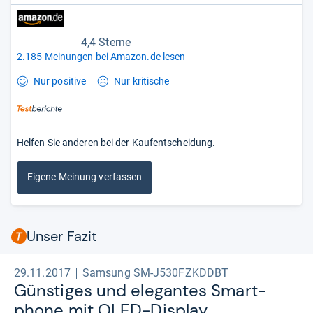
4,4 Sterne
2.185 Meinungen bei Amazon.de lesen
Nur positive
Nur kritische
Helfen Sie anderen bei der Kaufentscheidung.
Eigene Meinung verfassen
Unser Fazit
29.11.2017
Samsung SM-J530FZKDDBT
Güns­ti­ges und ele­gan­tes Smart­
phone mit OLED-​Dis­play