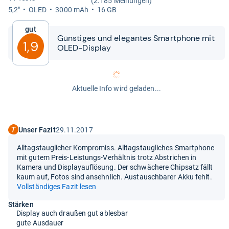
(2.185 Meinungen)
5,2"
OLED
3000 mAh
16 GB
Gut
Güns­ti­ges und ele­gan­tes Smart­phone mit
1,9
OLED-​​Dis­play
Aktuelle Info wird geladen...
Unser Fazit
29.11.2017
Alltagstauglicher Kompromiss. Alltagstaugliches Smartphone
mit gutem Preis-Leistungs-Verhältnis trotz Abstrichen in
Kamera und Displayauflösung. Der schwächere Chipsatz fällt
kaum auf, Fotos sind ansehnlich. Austauschbarer Akku fehlt.
Vollständiges Fazit lesen
Stärken
Display auch draußen gut ablesbar
gute Ausdauer