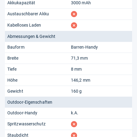
Akkukapazität
3000 mAh
fehlt
Austauschbarer Akku
fehlt
Kabelloses Laden
Abmessungen & Gewicht
Bauform
Barren-Handy
Breite
71,3 mm
Tiefe
8 mm
Höhe
146,2 mm
Gewicht
160 g
Outdoor-Eigenschaften
Outdoor-Handy
k.A.
fehlt
Spritzwasserschutz
fehlt
Staubdicht