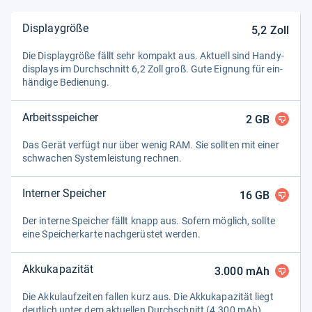
Displaygröße
5,2
Zoll
Die Dis­play­größe fällt sehr kom­pakt aus. Aktu­ell sind Han­dy­
dis­plays im Durch­schnitt 6,2 Zoll groß. Gute Eig­nung für ein­
hän­dige Bedie­nung.
Arbeitsspeicher
2
GB
Das Gerät ver­fügt nur über wenig RAM. Sie soll­ten mit einer
schwa­chen Sys­tem­leis­tung rech­nen.
Interner Speicher
16
GB
Der interne Spei­cher fällt knapp aus. Sofern mög­lich, sollte
eine Spei­cher­karte nach­ge­rüs­tet wer­den.
Akkukapazität
3.000
mAh
Die Akku­lauf­zei­ten fal­len kurz aus. Die Akku­ka­pa­zi­tät liegt
deut­lich unter dem aktu­el­len Durch­schnitt (4.300 mAh).