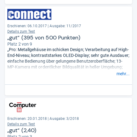
Erschienen: 06.10.2017
|
Ausgabe: 11/2017
Details zum Test
„gut“ (395 von 500 Punkten)
Platz 2 von 9
„Pro: Metallgehäuse im schicken Design; Verarbeitung auf High-
End-Niveau; kontraststarkes OLED-Display; sehr gute Ausdauer;
einfache Bedienung über gelungene Benutzeroberfläche; 13-
MP-Kamera mit ordentlicher Bildqualität in heller Umgebung;
Dual-SIM-Funktion; Wechselspeicherslot.
mehr...
Contra: niedrige Displayauflösung; geringer Speicher; kein USB-
C-Anschluss.“
Erschienen: 20.01.2018
|
Ausgabe: 3/2018
Details zum Test
„gut“ (2,40)
Platz 2 von 3