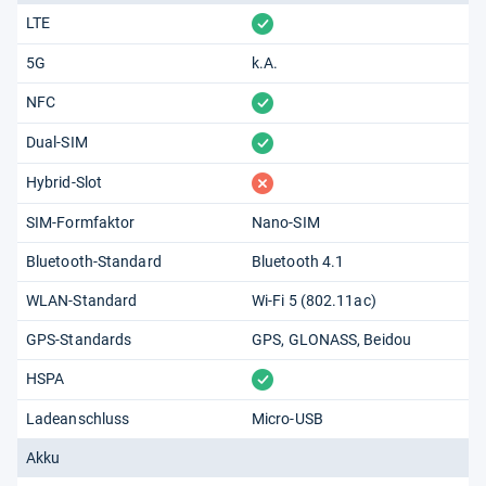
vorhanden
LTE
5G
k.A.
vorhanden
NFC
vorhanden
Dual-SIM
fehlt
Hybrid-Slot
SIM-Formfaktor
Nano-SIM
Bluetooth-Standard
Bluetooth 4.1
WLAN-Standard
Wi-Fi 5 (802.11​ac)
GPS-Standards
GPS
GLONASS
Beidou
vorhanden
HSPA
Ladeanschluss
Micro-USB
Akku