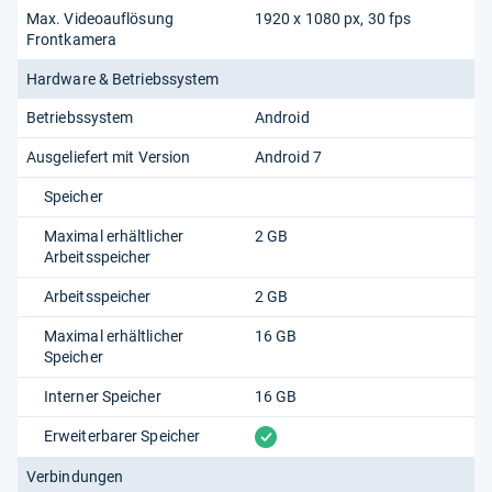
Max. Videoauflösung
1920 x 1080 px, 30 fps
Frontkamera
Hardware & Betriebssystem
Betriebssystem
Android
Ausgeliefert mit Version
Android 7
Speicher
Maximal erhältlicher
2 GB
Arbeitsspeicher
Arbeitsspeicher
2 GB
Maximal erhältlicher
16 GB
Speicher
Interner Speicher
16 GB
vorhanden
Erweiterbarer Speicher
Verbindungen