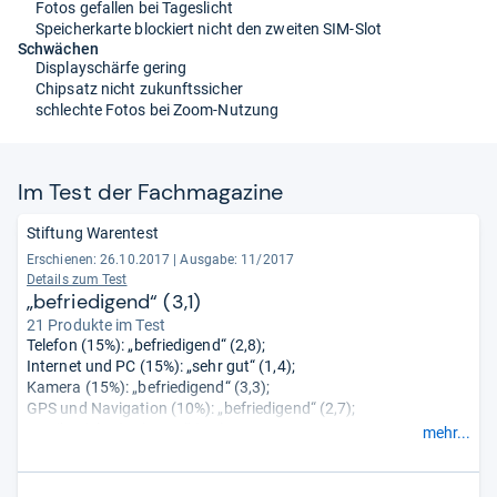
Fotos gefallen bei Tageslicht
Speicherkarte blockiert nicht den zweiten SIM-Slot
Schwächen
Displayschärfe gering
Chipsatz nicht zukunftssicher
schlechte Fotos bei Zoom-Nutzung
Im Test der Fach­ma­ga­zine
Stiftung Warentest
Erschienen: 26.10.2017
|
Ausgabe: 11/2017
Details zum Test
„befriedigend“ (3,1)
21 Produkte im Test
Telefon (15%): „befriedigend“ (2,8);
Internet und PC (15%): „sehr gut“ (1,4);
Kamera (15%): „befriedigend“ (3,3);
GPS und Navigation (10%): „befriedigend“ (2,7);
Musikspieler (5%): „gut“ (2,0);
mehr...
Handhabung (20%): „gut“ (1,9);
Stabilität (5%): „ausreichend“ (4,4);
Akku (15%): „gut“ (1,7).