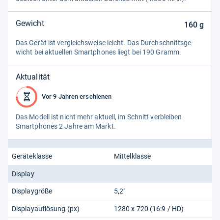
Gewicht
160
g
Das Gerät ist ver­gleichs­weise leicht. Das Durch­schnitts­ge­
wicht bei aktu­el­len Smart­pho­nes liegt bei 190 Gramm.
Aktualität
Vor 9 Jahren erschienen
Das Modell ist nicht mehr aktu­ell, im Schnitt ver­blei­ben
Smart­pho­nes 2 Jahre am Markt.
Geräteklasse
Mittelklasse
Display
Displaygröße
5,2"
Displayauflösung (px)
1280 x 720 (16:9 / HD)