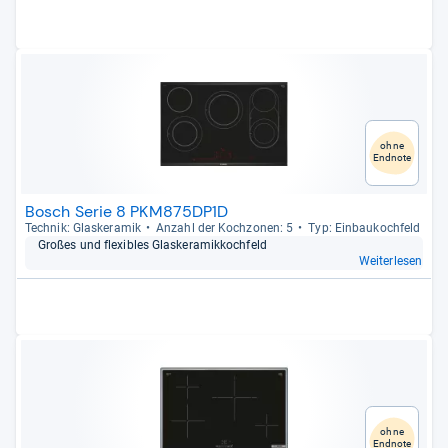
ohne
Endnote
Bosch Serie 8 PKM875DP1D
Tech­nik: Glas­ke­ra­mik
Anzahl der Koch­zo­nen: 5
Typ: Ein­bau­koch­feld
Großes und fle­xibles Glas­ke­ra­mik­koch­feld
Weiterlesen
ohne
Endnote