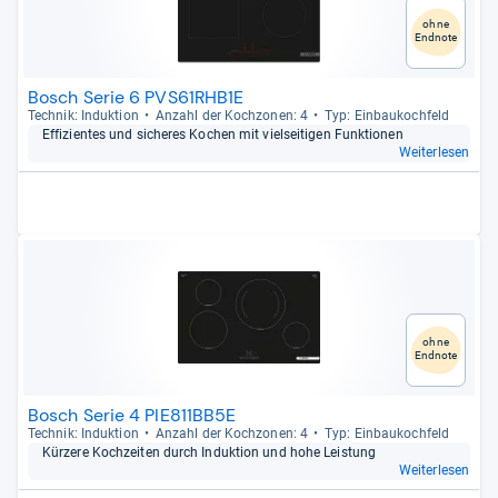
ohne
Endnote
Bosch Serie 6 PVS61RHB1E
Tech­nik: Induk­tion
Anzahl der Koch­zo­nen: 4
Typ: Ein­bau­koch­feld
Effi­zi­en­tes und siche­res Kochen mit viel­sei­ti­gen Funk­tio­nen
Weiterlesen
ohne
Endnote
Bosch Serie 4 PIE811BB5E
Tech­nik: Induk­tion
Anzahl der Koch­zo­nen: 4
Typ: Ein­bau­koch­feld
Kür­zere Koch­zei­ten durch Induk­tion und hohe Leis­tung
Weiterlesen