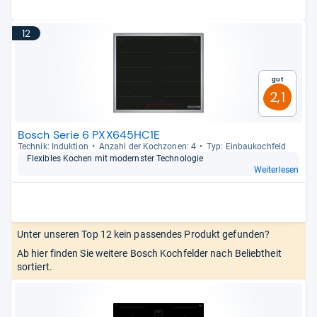
12
Gut
2,1
Bosch Serie 6 PXX645HC1E
Tech­nik: Induk­tion
Anzahl der Koch­zo­nen: 4
Typ: Ein­bau­koch­feld
Fle­xibles Kochen mit mod­erns­ter Tech­no­lo­gie
Weiterlesen
Unter unseren Top 12 kein passendes Produkt gefunden?
Ab hier finden Sie weitere Bosch Kochfelder nach Beliebtheit
sortiert.