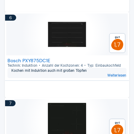
6
Gut
1,7
Bosch PXY875DC1E
Tech­nik: Induk­tion
Anzahl der Koch­zo­nen: 4
Typ: Ein­bau­koch­feld
Kochen mit Induk­tion auch mit großen Töp­fen
Weiterlesen
7
Gut
1,7