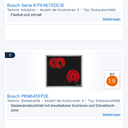
Bosch Serie 8 PXX675DC1E
Tech­nik: Induk­tion
Anzahl der Koch­zo­nen: 4
Typ: Ein­bau­koch­feld
Fle­xi­bel und schnell
Weiterlesen
11
Gut
1,9
Bosch PKN645FP2E
Tech­nik: Glas­ke­ra­mik
Anzahl der Koch­zo­nen: 4
Typ: Ein­bau­koch­feld
Glas­ke­ra­mik­koch­feld mit erweiter­ba­rer Koch­zone und Schnell­koch­
zone
Weiterlesen