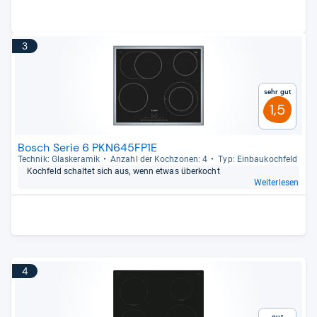
3
Sehr gut
1,5
Bosch Serie 6 PKN645FP1E
Tech­nik: Glas­ke­ra­mik
Anzahl der Koch­zo­nen: 4
Typ: Ein­bau­koch­feld
Koch­feld schal­tet sich aus, wenn etwas über­kocht
Weiterlesen
4
Gut