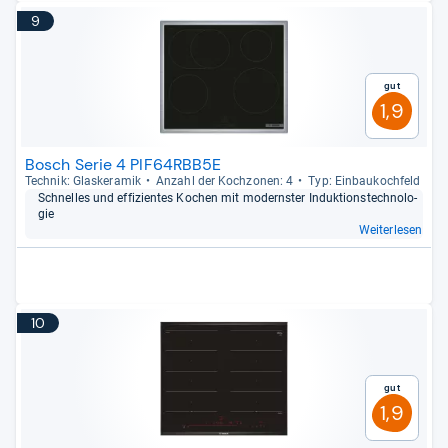
9
Gut
1,9
Bosch Serie 4 PIF64RBB5E
Tech­nik: Glas­ke­ra­mik
Anzahl der Koch­zo­nen: 4
Typ: Ein­bau­koch­feld
Schnel­les und effi­zi­en­tes Kochen mit mod­erns­ter Induk­ti­ons­tech­no­lo­
gie
Weiterlesen
10
Gut
1,9