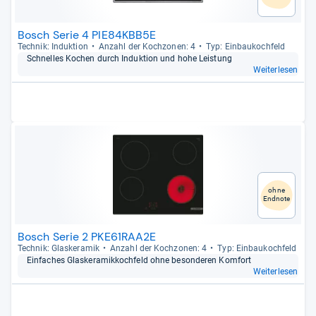
Bosch Serie 4 PIE84KBB5E
Tech­nik: Induk­tion
Anzahl der Koch­zo­nen: 4
Typ: Ein­bau­koch­feld
Schnel­les Kochen durch Induk­tion und hohe Leis­tung
Weiterlesen
ohne
Endnote
Bosch Serie 2 PKE61RAA2E
Tech­nik: Glas­ke­ra­mik
Anzahl der Koch­zo­nen: 4
Typ: Ein­bau­koch­feld
Ein­fa­ches Glas­ke­ra­mik­koch­feld ohne beson­de­ren Kom­fort
Weiterlesen