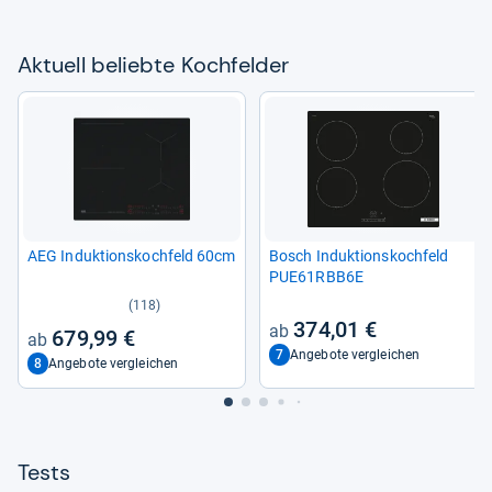
Aktu­ell beliebte Koch­fel­der
AEG Induk­ti­ons­koch­feld 60cm
Bosch Induk­ti­ons­koch­feld
PUE61RBB6E
(118)
374,01 €
679,99 €
7
Angebote vergleichen
8
Angebote vergleichen
Tests