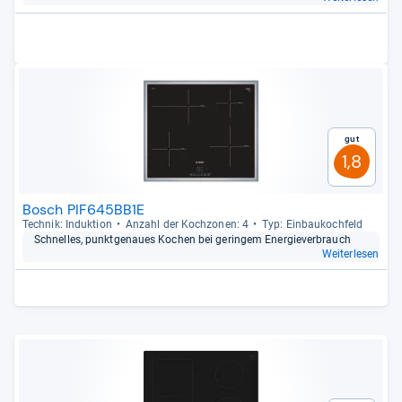
Gut
1,8
Bosch PIF645BB1E
Tech­nik: Induk­tion
Anzahl der Koch­zo­nen: 4
Typ: Ein­bau­koch­feld
Schnel­les, punkt­ge­naues Kochen bei gerin­gem Ener­gie­ver­brauch
Weiterlesen