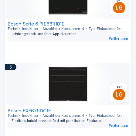
1,6
Bosch Serie 6 PIE631HB1E
Tech­nik: Induk­tion
Anzahl der Koch­zo­nen: 4
Typ: Ein­bau­koch­feld
Leis­tungs­stark und über App steu­er­bar
Weiterlesen
5
Gut
1,6
Bosch PXY675DC1E
Tech­nik: Induk­tion
Anzahl der Koch­zo­nen: 4
Typ: Ein­bau­koch­feld
Fle­xibles Induk­ti­ons­koch­feld mit prak­ti­schen Fea­tu­res
Weiterlesen