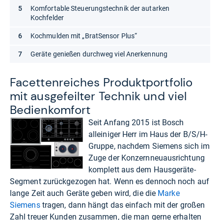
Komfortable Steuerungstechnik der autarken
Kochfelder
Kochmulden mit „BratSensor Plus“
Geräte genießen durchweg viel Anerkennung
Facet­ten­rei­ches Pro­dukt­port­fo­lio
mit aus­ge­feil­ter Tech­nik und viel
Bedien­kom­fort
Seit Anfang 2015 ist Bosch
alleiniger Herr im Haus der B/S/H-
Gruppe, nachdem Siemens sich im
Zuge der Konzernneuausrichtung
komplett aus dem Hausgeräte-
Segment zurückgezogen hat. Wenn es dennoch noch auf
lange Zeit auch Geräte geben wird, die die
Marke
Siemens
tragen, dann hängt das einfach mit der großen
Zahl treuer Kunden zusammen, die man gerne erhalten