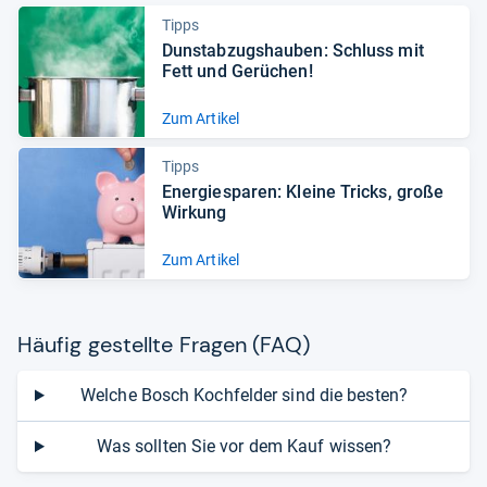
Tipps
Dun­st­ab­zugs­hau­ben: Schluss mit
Fett und Gerü­chen!
Zum Artikel
Tipps
Ener­gie­spa­ren: Kleine Tricks, große
Wir­kung
Zum Artikel
Häu­fig gestellte Fra­gen (FAQ)
Welche Bosch Kochfelder sind die besten?
Was sollten Sie vor dem Kauf wissen?