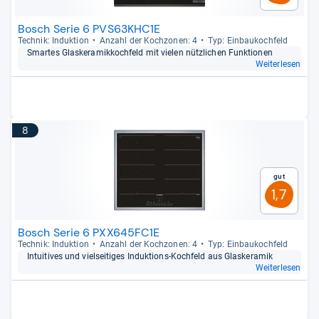
Bosch Serie 6 PVS63KHC1E
Tech­nik: Induk­tion
Anzahl der Koch­zo­nen: 4
Typ: Ein­bau­koch­feld
Smar­tes Glas­ke­ra­mik­koch­feld mit vie­len nütz­li­chen Funk­tio­nen
Weiterlesen
8
Gut
1,7
Bosch Serie 6 PXX645FC1E
Tech­nik: Induk­tion
Anzahl der Koch­zo­nen: 4
Typ: Ein­bau­koch­feld
Intui­ti­ves und viel­sei­ti­ges Induk­ti­ons-​Koch­feld aus Glas­ke­ra­mik
Weiterlesen