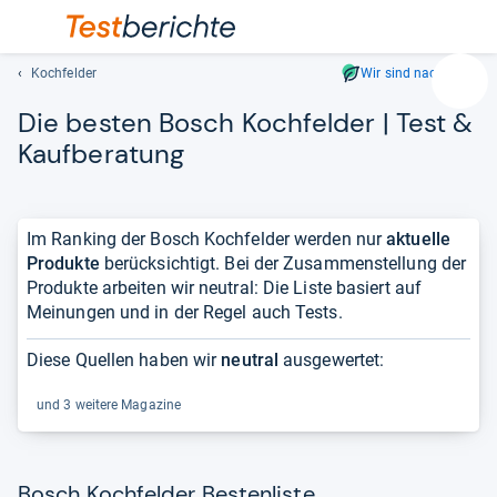
Kochfelder
Wir sind nachhaltig
Suc
Die bes­ten Bosch Koch­fel­der | Test &
Geben
Sie
Kauf­be­ra­tung
mindest
drei
Zeichen
Im Ranking der Bosch Kochfelder werden nur
aktuelle
ein.
Produkte
berücksichtigt. Bei der Zusammenstellung der
Vorschl
Produkte arbeiten wir neutral: Die Liste basiert auf
erschei
Meinungen und in der Regel auch Tests.
automat
und
Diese Quellen haben wir
neutral
ausgewertet:
lassen
sich
und 3 weitere Magazine
mit
den
Pfeiltas
auswähl
Bosch Kochfelder Bestenliste