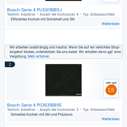
Bosch Serie 4 PUE611BB5J
Tech­nik: Induk­tion
Anzahl der Koch­zo­nen: 4
Typ: Ein­bau­koch­feld
Effi­zi­en­tes Kochen mit Sicher­heit und Stil
Weiterlesen
Wir arbeiten unabhängig und neutral. Wenn Sie auf ein verlinktes Shop-
Angebot klicken, unterstützen Sie uns dabei. Wir erhalten dann ggf. eine
Vergütung.
Mehr erfahren
2
Sehr gut
1,5
Bosch Serie 4 PID631BB5E
Tech­nik: Induk­tion
Anzahl der Koch­zo­nen: 3
Typ: Ein­bau­koch­feld
Schnel­les Kochen mit Stil und Prä­zi­sion
Weiterlesen