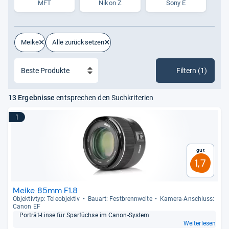
MFT
Nikon Z
Sony E
Meike
Alle zurücksetzen
Filtern (1)
13 Ergebnisse
entsprechen den Suchkriterien
1
Gut
1,7
Meike 85mm F1.8
Objek­tiv­typ: Tele­ob­jek­tiv
Bau­art: Fest­brenn­weite
Kamera-​Anschluss:
Canon EF
Por­trät-​Linse für Spar­füchse im Canon-​Sys­tem
Weiterlesen