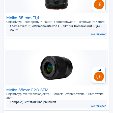
1,8
Meike 55 mm F1,4
Objek­tiv­typ: Tele­ob­jek­tiv
Bau­art: Fest­brenn­weite
Brenn­weite: 55mm
Alter­na­tive zur Fest­brenn­weite von Fuji­film für Kame­ras mit Fuji-​X-​
Mount
Weiterlesen
Gut
1,6
Meike 35mm F2.0 STM
Objek­tiv­typ: Weit­win­kel­ob­jek­tiv
Bau­art: Fest­brenn­weite
Brenn­weite:
35mm
Kom­pakt, licht­stark und preis­wert
Weiterlesen