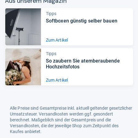
Aus unse­rem Maga­zin
Tipps
Soft­bo­xen güns­tig sel­ber bauen
Zum Artikel
Tipps
So zau­bern Sie atem­be­rau­bende
Hoch­zeits­fo­tos
Zum Artikel
Alle Preise sind Gesamtpreise inkl. aktuell geltender gesetzlicher
Umsatzsteuer. Versandkosten werden ggf. gesondert
berechnet. Maßgeblich sind der Gesamtpreis und die
Versandkosten, die der jeweilige Shop zum Zeitpunkt des
Kaufes anbietet.