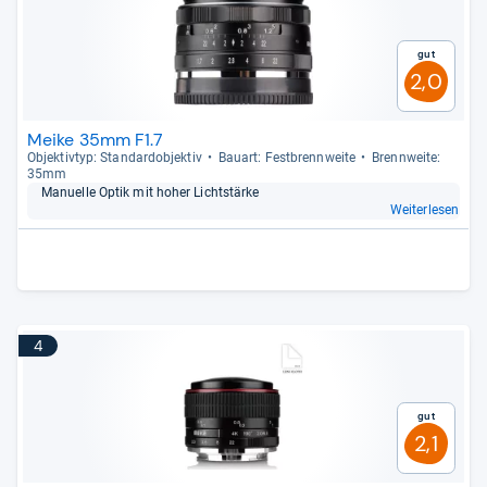
Gut
2,0
Meike 35mm F1.7
Objek­tiv­typ: Stan­dar­d­ob­jek­tiv
Bau­art: Fest­brenn­weite
Brenn­weite:
35mm
Manu­elle Optik mit hoher Licht­stärke
Weiterlesen
4
Gut
2,1