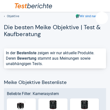
Objektive
Wir sind nachhaltig
Suc
Die bes­ten Meike Objek­tive | Test &
Geben
Sie
Kauf­be­ra­tung
mindest
drei
Zeichen
In der
Bestenliste
zeigen wir nur aktuelle Produkte.
ein.
Deren
Bewertung
stammt aus Meinungen sowie
Vorschl
unabhängigen Tests.
erschei
automat
und
lassen
Meike Objektive Bestenliste
sich
mit
Beliebte Filter: Kamerasystem
den
Pfeiltas
auswähl