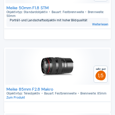
Meike 50mm F1.8 STM
Objek­tiv­typ: Stan­dar­d­ob­jek­tiv
Bau­art: Fest­brenn­weite
Brenn­weite:
50mm
Por­trät-​ und Land­schafts­ob­jek­tiv mit hoher Bild­qua­li­tät
Weiterlesen
Sehr gut
1,5
Meike 85mm F2.8 Makro
Objek­tiv­typ: Tele­ob­jek­tiv
Bau­art: Fest­brenn­weite
Brenn­weite: 85mm
Zum Produkt