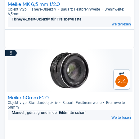
Meike MK 6,5 mm f/2.0
Objek­tiv­typ: Fis­heye-​Objek­tiv
Bau­art: Fest­brenn­weite
Brenn­weite:
6,5mm
Fis­heye-​Effekt-​Objek­tiv für Preis­be­wusste
Weiterlesen
5
Gut
2,4
Meike 50mm F2.0
Objek­tiv­typ: Stan­dar­d­ob­jek­tiv
Bau­art: Fest­brenn­weite
Brenn­weite:
50mm
Manu­ell, güns­tig und in der Bild­mitte scharf
Weiterlesen