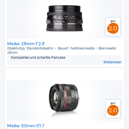
Gut
2,0
Meike 28mm F2.8
Objek­tiv­typ: Stan­dar­d­ob­jek­tiv
Bau­art: Fest­brenn­weite
Brenn­weite:
28mm
Kom­pak­tes und schar­fes Pan­cake
Weiterlesen
Gut
2,0
Meike 50mm f/1.7