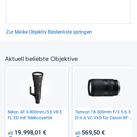
Zur Meike Objektiv Bestenliste springen
Aktu­ell beliebte Objek­tive
Nikon AF-​S 800mm/5,6 VR E
Tam­ron 18-​300mm F/3.5-​6.3
FL ED mit Tele­kon­ver­ter
Di II-​A VC VXD für Canon RF-​
Mount
19.998,01 €
569,50 €