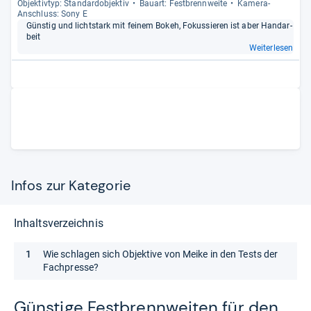
Objek­tiv­typ: Stan­dar­d­ob­jek­tiv
Bau­art: Fest­brenn­weite
Kamera-​
Anschluss: Sony E
Güns­tig und licht­stark mit fei­nem Bokeh, Fokus­sie­ren ist aber Hand­ar­
beit
Weiterlesen
Infos zur Kategorie
Inhaltsverzeichnis
Wie schlagen sich Objektive von Meike in den Tests der
Fachpresse?
Güns­tige Fest­brenn­wei­ten für den