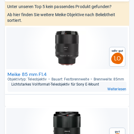
Unter unseren Top 5 kein passendes Produkt gefunden?
Ab hier finden Sie weitere Meike Objektive nach Beliebtheit
sortiert.
Sehr gut
1,0
Meike 85 mm F1.4
Objek­tiv­typ: Tele­ob­jek­tiv
Bau­art: Fest­brenn­weite
Brenn­weite: 85mm
Licht­star­kes Voll­for­mat-​Tele­ob­jek­tiv für Sony E-​Mount
Weiterlesen
Gut