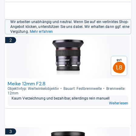
Wir arbeiten unabhängig und neutral. Wenn Sie auf ein verlinktes Shop-
Angebot klicken, unterstützen Sie uns dabei. Wir erhalten dann ggf. eine
Vergütung.
Mehr erfahren
2
Gut
1,8
Meike 12mm F2.8
Objek­tiv­typ: Weit­win­kel­ob­jek­tiv
Bau­art: Fest­brenn­weite
Brenn­weite:
12mm
Kaum Ver­zeich­nung und bezahl­bar, aller­dings rein manu­ell
Weiterlesen
3