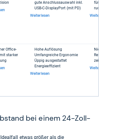
zi­sion
gute Anschluss­aus­wahl inkl.
für Medien­be­ar­bei­tung
USB-​​C-​​Dis­play­Port (mit PD)
rudi­men­tä­rer HDR-​Sup­por
sen
Weiterlesen
Weiterlesen
ner Office-​
Hohe Auf­lö­sung
Nicht güns­tig
mit star­ker
Umfang­rei­che Ergo­no­mie
Rela­tiv lang­same Reak­ti­on
­tung
Üppig aus­ge­stat­tet
zei­ten
Ener­gie­ef­fi­zi­ent
sen
Weiterlesen
Weiterlesen
abstand bei einem 24-Zoll-
dealfall etwas größer als die