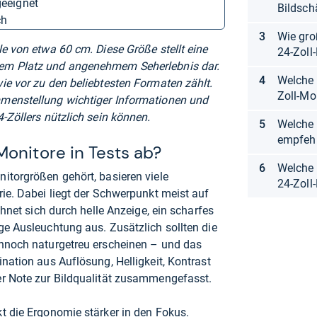
geeignet
Bildsch
ch
Wie gro
le von etwa 60 cm. Diese Größe stellt eine
24-Zoll
em Platz und angenehmem Seherlebnis dar.
Welche 
ie vor zu den beliebtesten Formaten zählt.
Zoll-Mo
menstellung wichtiger Informationen und
-Zöllers nützlich sein können.
Welche 
empfeh
onitore in Tests ab?
Welche 
itorgrößen gehört, basieren viele
24-Zoll
rie. Dabei liegt der Schwerpunkt meist auf
chnet sich durch helle Anzeige, ein scharfes
ge Ausleuchtung aus. Zusätzlich sollten die
ennoch naturgetreu erscheinen – und das
nation aus Auflösung, Helligkeit, Kontrast
er Note zur Bildqualität zusammengefasst.
ckt die Ergonomie stärker in den Fokus.