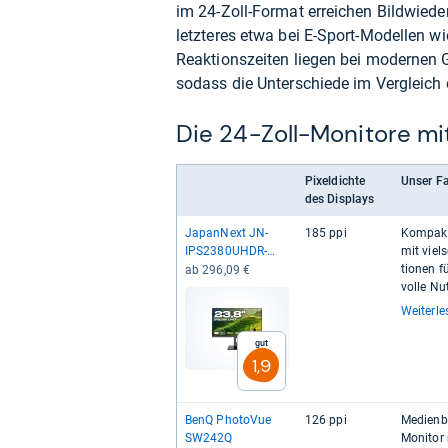
im 24-Zoll-Format erreichen Bildwiede
letzteres etwa bei E-Sport-Modellen
Reaktionszeiten liegen bei modernen 
sodass die Unterschiede im Vergleich e
Die 24-Zoll-Monitore mi
Pixeldichte
Unser Fa
des Displays
Japan­Next JN-​
185 ppi
Kom­pak­t
IPS2380UHDR-​
mit viel­s
C65W-​HSP
tio­nen 
ab 296,09 €
volle Nut
Weiterle
Gut
1,9
BenQ Pho­to­Vue
126 ppi
Medien­be
SW242Q
Moni­tor