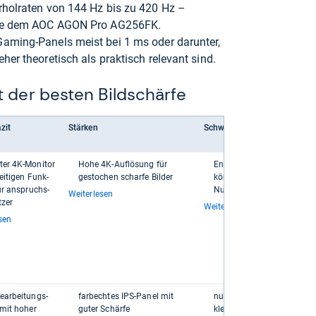
rholraten von 144 Hz bis zu 420 Hz –
 wie dem AOC AGON Pro AG256FK.
Gaming-Panels meist bei 1 ms oder darunter,
her theoretisch als praktisch relevant sind.
t der besten Bildschärfe
zit
Stärken
Schwächen
er 4K-​Moni­tor
Hohe 4K-​​Auf­lö­sung für
Ener­gie­ef­fi­zi­enz­klasse E
ei­ti­gen Funk­
gesto­chen scharfe Bil­der
könnte für umwelt­be­wuss
für anspruchs­
Nut­zer unat­trak­tiv sein
Weiterlesen
­zer
Weiterlesen
sen
­ar­bei­tungs-​
far­bech­tes IPS-​​Panel mit
nur 60 Hz
 mit hoher
guter Schärfe
kleine Bild­schirm­dia­go­nal