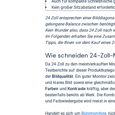
auch für kompakte Schreibtische 
kein großer Sitzabstand erforderli
24 Zoll entsprechen einer Bilddiagona
gelungene Balance zwischen benötigt
Kein Wunder also, dass 24 Zoll nach w
Im Folgenden erhalten Sie eine Zusam
Tipps, die Ihnen vor dem Kauf eines 24
Wie schneiden 24-Zoll-M
Da 24 Zoll zu den meistverkauften Mon
Testberichte auf dieser Produktkatego
der
Bildqualität
. Ein guter Monitor zei
und klares Bild sowie eine gleichmäßi
Farben
und
Kontraste
kräftig, aber d
bestenfalls bereits ab Werk. Die Kombi
und Farbwiedergabe wird meist in ein
Handelt es sich um
Büromonitore
, rü