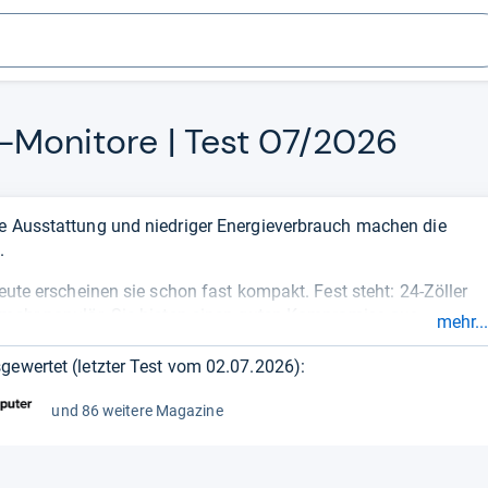
l-​Moni­tore | Test 07/2026
he Ausstattung und niedriger Energieverbrauch machen die
.
heute erscheinen sie schon fast kompakt. Fest steht: 24-Zöller
d mehr populär. Sie bieten einen guten Kompromiss aus
mehr...
n auch auf kleineren Schreibtischen Platz. Mit der im
27-Zoll
- oder
32-Zoll-Diagonale
einher geht auch ein insgesamt
gewertet (letzter Test vom
02.07.2026
):
ch 24-Zöller für Sparfüchse lohnen können. 24-Zöller sind für
tlich, wobei der Großteil der neueren Modelle für einfache
und 86 weitere Magazine
g
konzipiert ist.
4-Zöllers bringen einen indirekten Vorteil mit sich, der vor