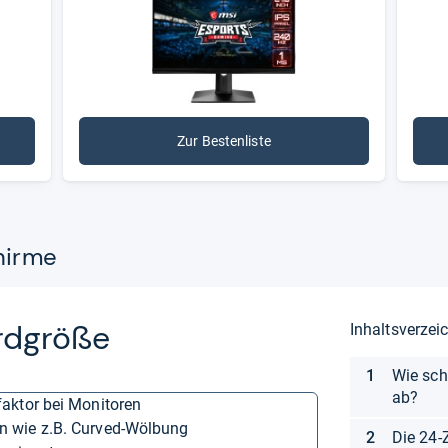
Zur Bestenliste
chirme
ard­größe
Inhaltsverzei
Wie sch
ab?
faktor bei Monitoren
en wie z.B. Curved-Wölbung
Die 24-