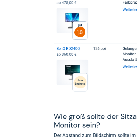
Farb­prä­
ab 475,00 €
Weiterle
Gut
1,8
BenQ RD240Q
126 ppi
Gelun­ge­
Moni­tor 
ab 360,00 €
Aus­stat
Weiterle
ohne
Endnote
Wie groß sollte der Sitz
Monitor sein?
Der Abstand zum Bildschirm sollte im I