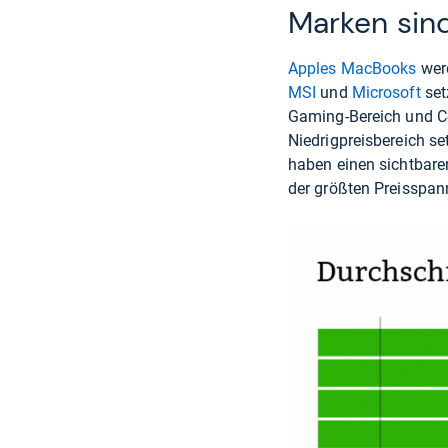
Marken sind
Apples MacBooks
werd
MSI
und
Microsoft
set
Gaming-Bereich und Con
Niedrigpreisbereich se
haben einen sichtbare
der größten Preisspan