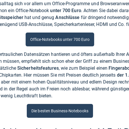
itsalltag sich vor allem um Office-Programme und Browseranwe
chon ein Office-Notebook
unter 700 Euro
. Achten Sie dabei dara
itsspeicher
hat und genug
Anschlüsse
für dringend notwendige
genügend USB-Anschlüsse, Speicherkartenleser, HDMI und Co. fü
Office-Notebooks unter 700 Euro
rtraulichen Datensätzen hantieren und öfters außerhalb Ihrer A
 müssen, empfiehlt sich schon eher der Griff zu einem Busine
sätzliche
Sicherheitsfeatures
, wie zum Beispiel einen
Fingerab
hipkarten. Hier müssen Sie mit Preisen deutlich jenseits
der 1
 aber mit einem hohen Qualitätsniveau und edlem Design rechn
nd in der Regel auch im Freien noch ablesbar, während günstiger
wenig Leuchtkraft bieten.
Die besten Business-Notebooks