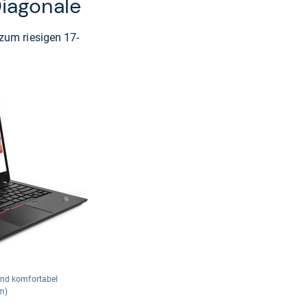
Diagonale
zum riesigen 17-
und komfortabel
om)