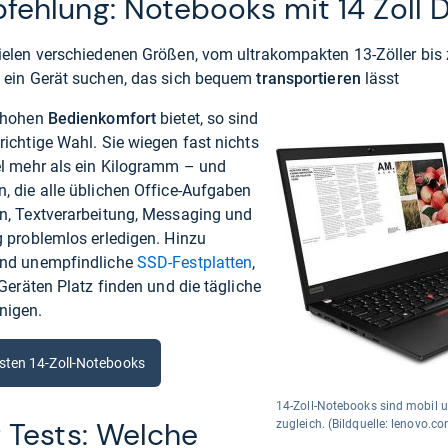
ehlung: Notebooks mit 14 Zoll 
vielen verschiedenen Größen, vom ultrakompakten 13-Zöller bis 
e ein Gerät suchen, das sich bequem
transportieren
lässt
n hohen
Bedienkomfort
bietet, so sind
richtige Wahl. Sie wiegen fast nichts
iel mehr als ein Kilogramm – und
, die alle üblichen Office-Aufgaben
on, Textverarbeitung, Messaging und
g problemlos erledigen. Hinzu
und unempfindliche
SSD-Festplatten
,
 Geräten Platz finden und die tägliche
nigen.
esten 14-Zoll-Notebooks
14-Zoll-Notebooks sind mobil 
 Tests: Welche
zugleich. (Bildquelle: lenovo.c