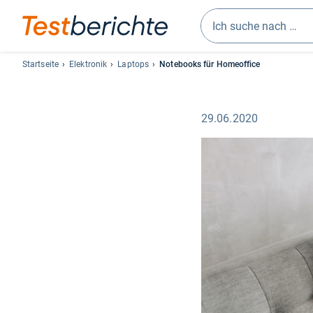
Geben
Sie
Startseite
Elektronik
Laptops
Notebooks für Homeoffice
mindestens
drei
Zeichen
29.06.2020
ein.
Vorschläge
erscheinen
automatisch
und
lassen
sich
mit
den
Pfeiltasten
auswählen.