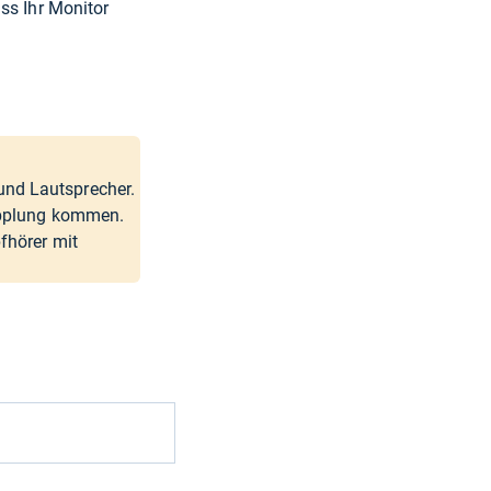
ss Ihr Monitor
und Lautsprecher.
kopplung kommen.
fhörer mit