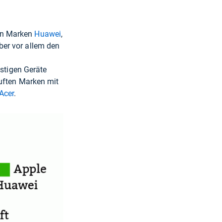
?
en Marken
Huawei
,
er vor allem den
nstigen Geräte
auften Marken mit
Acer
.