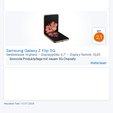
Gut
2,1
Samsung Galaxy Z Flip 5G
Gerä­te­klasse: Hig­hend
Dis­play­größe: 6,7"
Dis­play-​Tech­nik: OLED
Sinn­volle Pro­dukt­pflege mit neuem 5G-​Chip­satz
Weiterlesen
Neuester Test:
10.07.2026