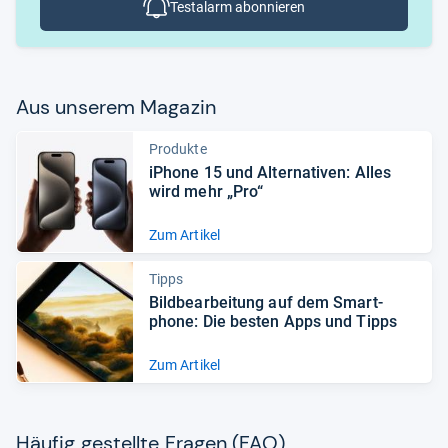
Testalarm abonnieren
Aus unse­rem Maga­zin
Produkte
iPhone 15 und Alter­na­ti­ven: Alles
wird mehr „Pro“
Zum Artikel
Tipps
Bild­be­ar­bei­tung auf dem Smart­
phone: Die bes­ten Apps und Tipps
Zum Artikel
Häu­fig gestellte Fra­gen (FAQ)