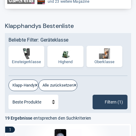
und 23 weitere Magazine
Klapphandys Bestenliste
Beliebte Filter: Geräteklasse
Ein­stei­ger­klasse
Highend
Oberklasse
Klapp-Handy
Alle zurücksetzen
Filtern (1)
19 Ergebnisse
entsprechen den Suchkriterien
1