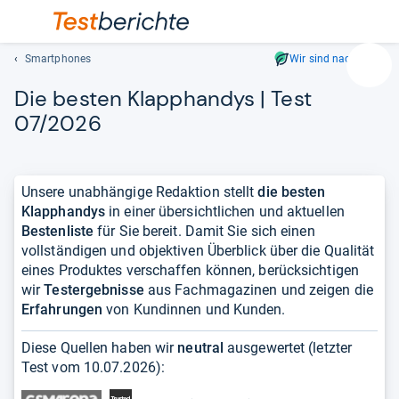
Smartphones
Wir sind nachhaltig
Suc
Die bes­ten Klapp­han­dys | Test
Geben
Sie
07/2026
mindest
drei
Zeichen
Unsere unabhängige Redaktion stellt
die besten
ein.
Klapphandys
in einer übersichtlichen und aktuellen
Vorschl
Bestenliste
für Sie bereit. Damit Sie sich einen
erschei
vollständigen und objektiven Überblick über die Qualität
automat
eines Produktes verschaffen können, berücksichtigen
und
wir
Testergebnisse
aus Fachmagazinen und zeigen die
lassen
Erfahrungen
von Kundinnen und Kunden.
sich
mit
Diese Quellen haben wir
neutral
ausgewertet (letzter
den
Test vom
10.07.2026
):
Pfeiltas
auswähl