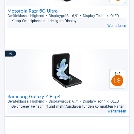
Motorola Razr 50 Ultra
Gerä­te­klasse: Hig­hend
Dis­play­größe: 6,9"
Dis­play-​Tech­nik: OLED
Klapp-​Smart­phone mit rie­si­gem Dis­play
Weiterlesen
6
Gut
1,9
Samsung Galaxy Z Flip4
Gerä­te­klasse: Hig­hend
Dis­play­größe: 6,7"
Dis­play-​Tech­nik: OLED
Gelun­ge­ner Fein­schliff und mehr Aus­dauer für den kom­pak­ten Fal­ter
Weiterlesen