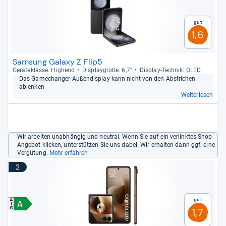
Gut
1,6
Samsung Galaxy Z Flip5
Gerä­te­klasse: Hig­hend
Dis­play­größe: 6,7"
Dis­play-​Tech­nik: OLED
Das Game­chan­ger-​Außen­dis­play kann nicht von den Abstri­chen
ablen­ken
Weiterlesen
Wir arbeiten unabhängig und neutral. Wenn Sie auf ein verlinktes Shop-
Angebot klicken, unterstützen Sie uns dabei. Wir erhalten dann ggf. eine
Vergütung.
Mehr erfahren
2
Gut
1,7