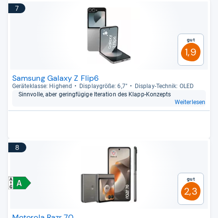
7
Gut
1,9
Samsung Galaxy Z Flip6
Gerä­te­klasse: Hig­hend
Dis­play­größe: 6,7"
Dis­play-​Tech­nik: OLED
Sinn­volle, aber gering­fü­gige Ite­ra­tion des Klapp-​Kon­zepts
Weiterlesen
8
Gut
2,3
Motorola Razr 70