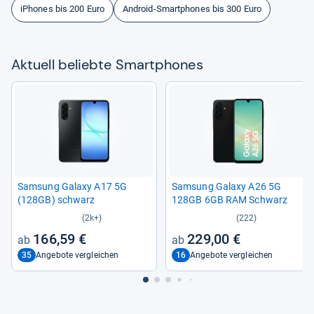
iPhones bis 200 Euro
Android-Smartphones bis 300 Euro
Aktu­ell beliebte Smart­pho­nes
Sam­sung Galaxy A17 5G
Sam­sung Galaxy A26 5G
(128GB) schwarz
128GB 6GB RAM Schwarz
(2k+)
(222)
166,59 €
229,00 €
35
16
Angebote vergleichen
Angebote vergleichen