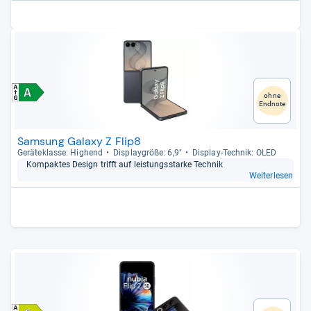
ohne
Endnote
Samsung Galaxy Z Flip8
Gerä­te­klasse: Hig­hend
Dis­play­größe: 6,9"
Dis­play-​Tech­nik: OLED
Kom­pak­tes Design trifft auf leis­tungs­starke Tech­nik
Weiterlesen