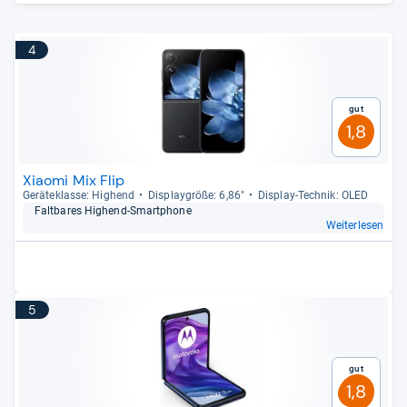
4
Gut
1,8
Xiaomi Mix Flip
Gerä­te­klasse: Hig­hend
Dis­play­größe: 6,86"
Dis­play-​Tech­nik: OLED
Falt­ba­res Hig­hend-​Smart­phone
Weiterlesen
5
Gut
1,8