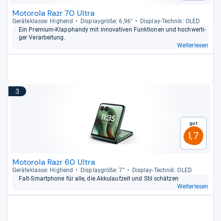
Motorola Razr 70 Ultra
Gerä­te­klasse: Hig­hend
Dis­play­größe: 6,96"
Dis­play-​Tech­nik: OLED
Ein Pre­mium-​Klapp­handy mit inno­va­ti­ven Funk­tio­nen und hoch­wer­ti­
ger Ver­ar­bei­tung.
Weiterlesen
3
Gut
1,7
Motorola Razr 60 Ultra
Gerä­te­klasse: Hig­hend
Dis­play­größe: 7"
Dis­play-​Tech­nik: OLED
Falt-​Smart­phone für alle, die Akku­lauf­zeit und Stil schät­zen
Weiterlesen