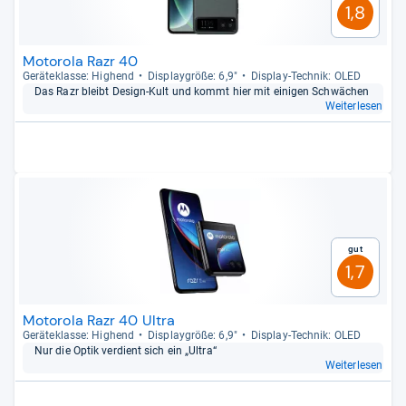
1,8
Motorola Razr 40
Gerä­te­klasse: Hig­hend
Dis­play­größe: 6,9"
Dis­play-​Tech­nik: OLED
Das Razr bleibt Design-​Kult und kommt hier mit eini­gen Schwä­chen
Weiterlesen
Gut
1,7
Motorola Razr 40 Ultra
Gerä­te­klasse: Hig­hend
Dis­play­größe: 6,9"
Dis­play-​Tech­nik: OLED
Nur die Optik ver­dient sich ein „Ultra“
Weiterlesen