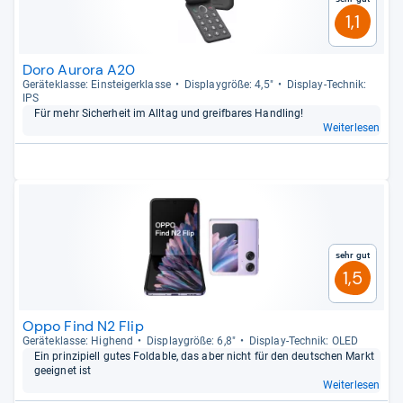
1,1
Doro Aurora A20
Gerä­te­klasse: Ein­stei­ger­klasse
Dis­play­größe: 4,5"
Dis­play-​Tech­nik:
IPS
Für mehr Sicher­heit im All­tag und greif­ba­res Hand­ling!
Weiterlesen
Sehr gut
1,5
Oppo Find N2 Flip
Gerä­te­klasse: Hig­hend
Dis­play­größe: 6,8"
Dis­play-​Tech­nik: OLED
Ein prin­zi­pi­ell gutes Folda­ble, das aber nicht für den deut­schen Markt
geeig­net ist
Weiterlesen