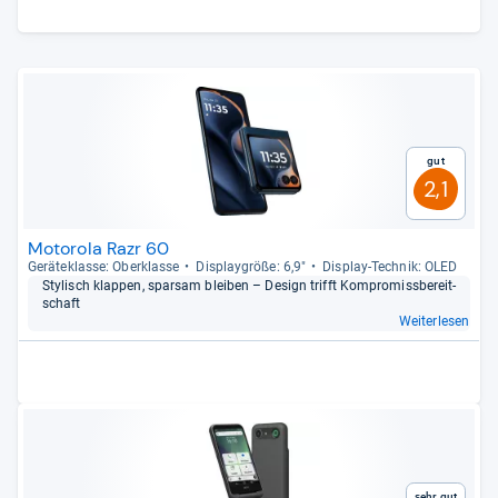
Gut
2,1
Motorola Razr 60
Gerä­te­klasse: Ober­klasse
Dis­play­größe: 6,9"
Dis­play-​Tech­nik: OLED
Sty­lisch klap­pen, spar­sam blei­ben – Design trifft Kom­pro­miss­be­reit­
schaft
Weiterlesen
Sehr gut