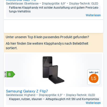
Gerä­te­klasse: Ober­klasse
Dis­play­größe: 6,9"
Dis­play-​Tech­nik: OLED
Falt­ba­res Klapp­handy mit soli­der Aus­stat­tung und gutem Preis-​Leis­
tungs-​Ver­hält­nis
Weiterlesen
Unter unseren Top 8 kein passendes Produkt gefunden?
Ab hier finden Sie weitere Klapphandys nach Beliebtheit
sortiert.
Sehr gut
1,5
Samsung Galaxy Z Flip7
Gerä­te­klasse: Hig­hend
Dis­play­größe: 6,9"
Dis­play-​Tech­nik: OLED
Klap­pen, nut­zen, stau­nen – All­tags­taug­lich mit Stil und Kom­pro­miss
Weiterlesen