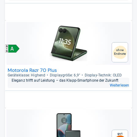
ohne
Endnote
Motorola Razr 70 Plus
Gerä­te­klasse: Hig­hend
Dis­play­größe: 6,9"
Dis­play-​Tech­nik: OLED
Ele­ganz trifft auf Leis­tung – das Klapp-​Smart­phone der Zukunft
Weiterlesen
Gut