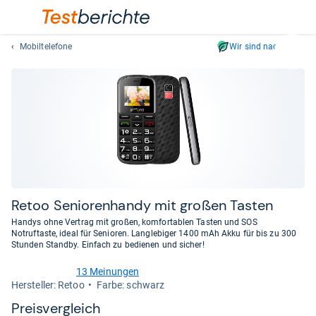
Mobiltelefone
Wir sind nachhaltig
Suc
Geben
Sie
mindest
drei
Zeichen
ein.
Vorschl
erschei
automat
Retoo Senio­ren­handy mit großen Tas­ten
und
Handys ohne Vertrag mit großen, komfortablen Tasten und SOS
lassen
Notruftaste, ideal für Senioren. Langlebiger 1400 mAh Akku für bis zu 300
Stunden Standby. Einfach zu bedienen und sicher!
sich
mit
13 Meinungen
den
3,8
Her­stel­ler: Retoo
Farbe: schwarz
von
Pfeiltas
5
Preis­ver­gleich
auswähl