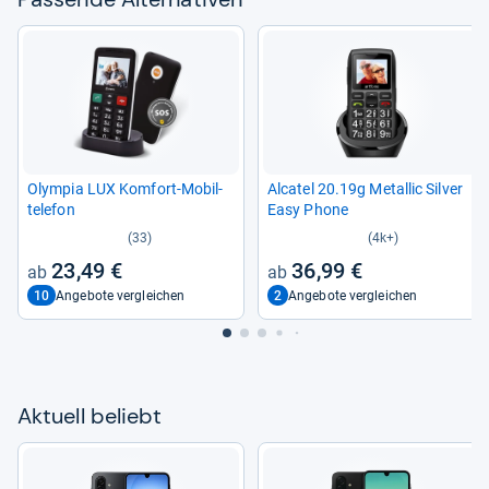
Olym­pia LUX Kom­fort-​Mobil­
Alca­tel 20.19g Metal­lic Sil­ver
te­le­fon
Easy Phone
(33)
(4k+)
23,49 €
36,99 €
10
2
Angebote vergleichen
Angebote vergleichen
Aktu­ell beliebt