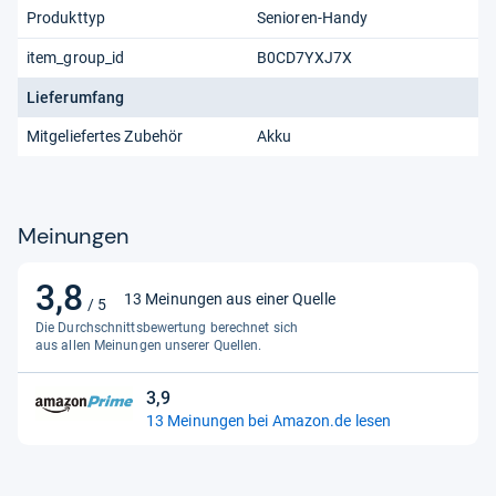
Produkttyp
Senioren-Handy
item_group_id
B0CD7YXJ7X
Lieferumfang
Mitgeliefertes Zubehör
Akku
Meinungen
3,8
3,8
13 Meinungen aus einer Quelle
/ 5
von
Die Durchschnittsbewertung berechnet sich
5
aus allen Meinungen unserer Quellen.
Sternen
3,9
3,9
13 Meinungen bei Amazon.de lesen
von
5
Sternen