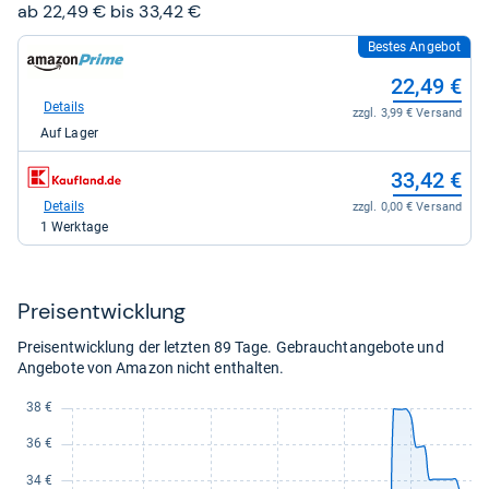
Sternen
ab 22,49 € bis 33,42 €
Bestes Angebot
zum
Shop:
22,49 €
bei
Amazon.de
Details
zzgl. 3,99 € Versand
für
Auf Lager
22,49
kaufen.
zum
33,42 €
Shop:
bei
Details
zzgl. 0,00 € Versand
Kaufland
1 Werktage
für
33,42
kaufen.
Preis­ent­wick­lung
Preisentwicklung der letzten 89 Tage. Gebrauchtangebote und
Angebote von Amazon nicht enthalten.