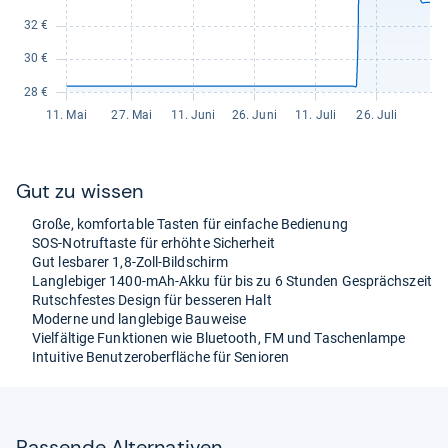
Gut zu wis­sen
Große, kom­for­ta­ble Tas­ten für ein­fa­che Bedie­nung
SOS-​Not­ruftaste für erhöhte Sicher­heit
Gut les­ba­rer 1,8-​Zoll-​Bild­schirm
Lang­le­bi­ger 1400-​mAh-​Akku für bis zu 6 Stun­den Gesprächs­zeit
Rutsch­fes­tes Design für bes­se­ren Halt
Moderne und lang­le­bige Bau­weise
Viel­fäl­tige Funk­tio­nen wie Blue­tooth, FM und Taschen­lampe
Intui­tive Benut­ze­ro­ber­flä­che für Senio­ren
Pas­sende Alter­na­ti­ven