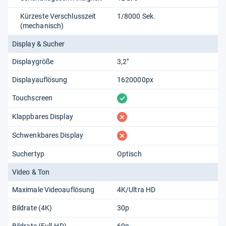
Kürzeste Verschlusszeit
1/8000 Sek.
(mechanisch)
Display & Sucher
Displaygröße
3,2"
Displayauflösung
1620000px
vorhanden
Touchscreen
fehlt
Klappbares Display
fehlt
Schwenkbares Display
Suchertyp
Optisch
Video & Ton
Maximale Videoauflösung
4K/Ultra HD
Bildrate (4K)
30p
Bildrate (Full-HD)
60p