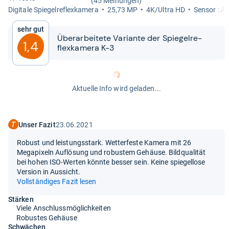
(45 Meinungen)
Digi­tale Spie­gel­re­flex­ka­mera
25,73 MP
4K/Ultra HD
Sen­sor : A
Sehr gut
Über­ar­bei­tete Vari­ante der Spie­gel­re­
1,4
flex­ka­mera K-​​3
Aktuelle Info wird geladen...
Unser Fazit
23.06.2021
Robust und leistungsstark. Wetterfeste Kamera mit 26
Megapixeln Auflösung und robustem Gehäuse. Bildqualität
bei hohen ISO-Werten könnte besser sein. Keine spiegellose
Version in Aussicht.
Vollständiges Fazit lesen
Stärken
Viele Anschlussmöglichkeiten
Robustes Gehäuse
Schwächen