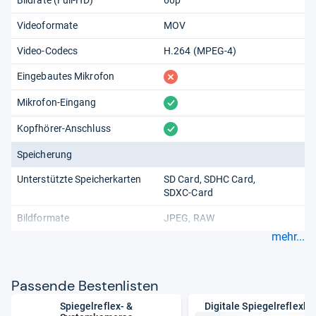
Videoformate
MOV
Video-Codecs
H.264 (MPEG-4)
fehlt
Eingebautes Mikrofon
vorhanden
Mikrofon-Eingang
vorhanden
Kopfhörer-Anschluss
Speicherung
Unterstützte Speicherkarten
SD Card
SDHC Card
SDXC-Card
Bildformate
JPEG
RAW
mehr...
Pas­sende Bes­ten­lis­ten
Spiegelreflex- &
Digitale Spiegelreflexk