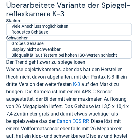
Über­ar­bei­tete Vari­ante der Spie­gel­
re­flex­ka­mera K-​3
Stärken
Viele Anschlussmöglichkeiten
Robustes Gehäuse
Schwächen
Großes Gehäuse
Display nicht schwenkbar
Bildqualität laut Testern bei hohen ISO-Werten schlecht
Der Trend geht zwar zu spiegellosen
Wechselobjektivkameras, aber das hat den Hersteller
Ricoh nicht davon abgehalten, mit der Pentax K-3 III ein
dritte Version der wetterfesten
K-3
auf den Markt zu
bringen. Die Kamera ist mit einem APS-C-Sensor
ausgestattet, der Bilder mit einer maximalen Auflösung
von 26 Megapixeln liefert. Das Gehäuse ist 13,5 x 10,4 x
7,4 Zentimeter groß und damit etwas wuchtiger als
beispielsweise das der
Canon EOS RP
. Diese löst mit
einem Vollformatsensor ebenfalls mit 26 Megapixeln
auf, hat ein kipp- und schwenkbares Display und kostet