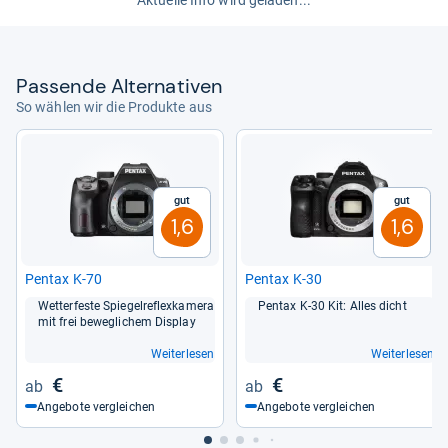
Pas­sende Alter­na­ti­ven
So wählen wir die Produkte aus
Gut
Gut
1,6
1,6
Pen­tax K-​70
Pen­tax K-​30
Wet­ter­feste Spie­gel­re­flex­ka­mera
Pen­tax K-​30 Kit: Alles dicht
mit frei beweg­li­chem Dis­play
Weiterlesen
Weiterlesen
€
€
Angebote vergleichen
Angebote vergleichen