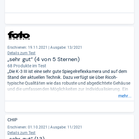
Erschienen: 19.11.2021
|
Ausgabe: 13/2021
Details zum Test
„sehr gut“ (4 von 5 Sternen)
68 Produkte im Test
„Die K-3 III ist eine sehr gute Spiegelreflexkamera und auf dem
Stand der aktuellen Technik. Dazu verfügt sie über Ricoh-
typische Qualitäten wie das robuste und abgedichtete Gehäuse
und die umfassenden Möglichkeiten zur Individualisierung. Ein
Manko ist vielleicht der rückwärtige Monitor, der sich weder
mehr...
klappen noch schwenken lässt. ...“
CHIP
Erschienen: 01.10.2021
|
Ausgabe: 11/2021
Details zum Test
„sehr gut“ (1,3)