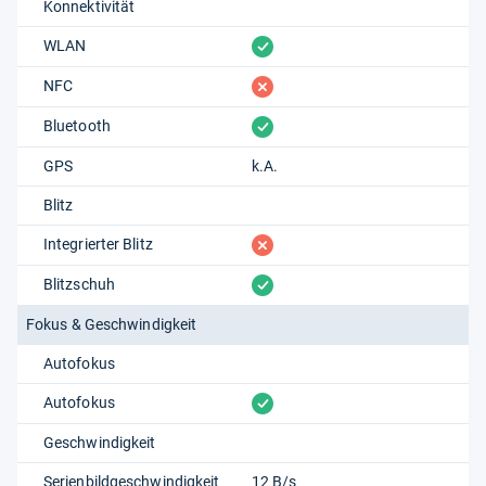
Konnektivität
vorhanden
WLAN
fehlt
NFC
vorhanden
Bluetooth
GPS
k.A.
Blitz
fehlt
Integrierter Blitz
vorhanden
Blitzschuh
Fokus & Geschwindigkeit
Autofokus
vorhanden
Autofokus
Geschwindigkeit
Serienbildgeschwindigkeit
12 B/s