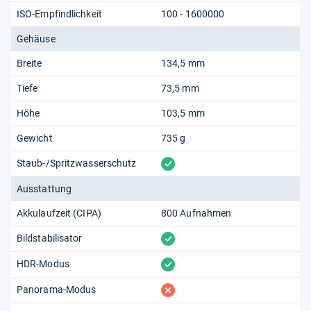
ISO-Empfindlichkeit
100 - 1600000
Gehäuse
Breite
134,5 mm
Tiefe
73,5 mm
Höhe
103,5 mm
Gewicht
735 g
vorhanden
Staub-/Spritzwasserschutz
Ausstattung
Akkulaufzeit (CIPA)
800 Aufnahmen
vorhanden
Bildstabilisator
vorhanden
HDR-Modus
fehlt
Panorama-Modus