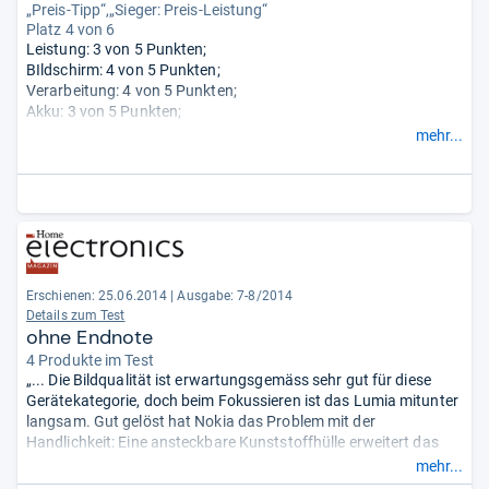
„Preis-Tipp“,„Sieger: Preis-Leistung“
Platz 4 von 6
Leistung: 3 von 5 Punkten;
BIldschirm: 4 von 5 Punkten;
Verarbeitung: 4 von 5 Punkten;
Akku: 3 von 5 Punkten;
Ausstattung: 4 von 5 Punkten;
mehr...
Design: 4 von 5 Punkten;
Haptik: 4 von 5 Punkten;
Kamera: 5 von 5 Punkten.
Erschienen: 25.06.2014
|
Ausgabe: 7-8/2014
Details zum Test
ohne Endnote
4 Produkte im Test
„... Die Bildqualität ist erwartungsgemäss sehr gut für diese
Gerätekategorie, doch beim Fokussieren ist das Lumia mitunter
langsam. Gut gelöst hat Nokia das Problem mit der
Handlichkeit: Eine ansteckbare Kunststoffhülle erweitert das
Handy um einen Griff, einen Auslöser und ein Stativgewinde.
mehr...
Überzeugend ist auch die App ... die so viele klassische