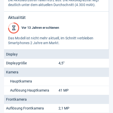
Die Akku­lauf­zei­ten fal­len kurz aus. Die Akku­ka­pa­zi­tät liegt
deut­lich unter dem aktu­el­len Durch­schnitt (4.300 mAh).
Aktualität
Vor 13 Jahren erschienen
Das Modell ist nicht mehr aktu­ell, im Schnitt ver­blei­ben
Smart­pho­nes 2 Jahre am Markt.
Display
Displaygröße
4,5"
Kamera
Hauptkamera
Auflösung Hauptkamera
41 MP
Frontkamera
Auflösung Frontkamera
2,1 MP