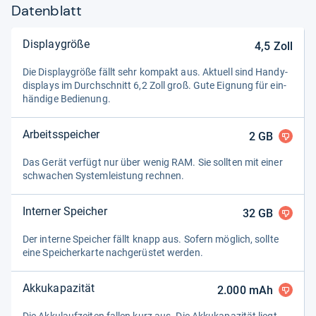
Datenblatt
Displaygröße
4,5
Zoll
Die Dis­play­größe fällt sehr kom­pakt aus. Aktu­ell sind Han­dy­
dis­plays im Durch­schnitt 6,2 Zoll groß. Gute Eig­nung für ein­
hän­dige Bedie­nung.
Arbeitsspeicher
2
GB
Das Gerät ver­fügt nur über wenig RAM. Sie soll­ten mit einer
schwa­chen Sys­tem­leis­tung rech­nen.
Interner Speicher
32
GB
Der interne Spei­cher fällt knapp aus. Sofern mög­lich, sollte
eine Spei­cher­karte nach­ge­rüs­tet wer­den.
Akkukapazität
2.000
mAh