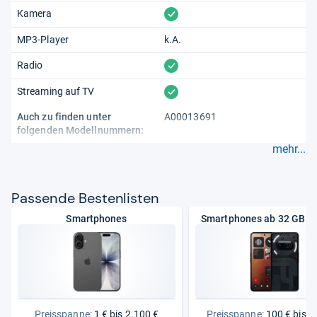
vorhanden
Kamera
MP3-Player
k.A.
vorhanden
Radio
vorhanden
Streaming auf TV
Auch zu finden unter
A00013691
folgenden Modellnummern:
mehr...
Pas­sende Bes­ten­lis­ten
Smartphones
Smartphones ab 32 GB S
Preisspanne:
1 € bis 2.100 €
Preisspanne:
100 € bis 1