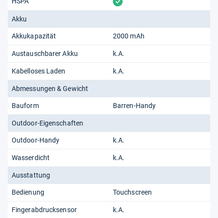
vorhanden
HSPA
Akku
Akkukapazität
2000 mAh
Austauschbarer Akku
k.A.
Kabelloses Laden
k.A.
Abmessungen & Gewicht
Bauform
Barren-Handy
Outdoor-Eigenschaften
Outdoor-Handy
k.A.
Wasserdicht
k.A.
Ausstattung
Bedienung
Touchscreen
Fingerabdrucksensor
k.A.