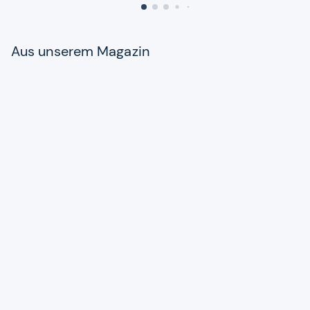
Aus unse­rem Maga­zin
Produkte
iPhone 15 und Alter­na­ti­ven: Alles
wird mehr „Pro“
Zum Artikel
Tipps
Bild­be­ar­bei­tung auf dem Smart­
phone: Die bes­ten Apps und Tipps
Zum Artikel