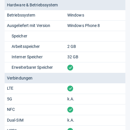
Hardware & Betriebssystem
Betriebssystem
Windows
Ausgeliefert mit Version
Windows Phone 8
Speicher
Arbeitsspeicher
2 GB
Interner Speicher
32 GB
vorhanden
Erweiterbarer Speicher
Verbindungen
vorhanden
LTE
5G
k.A.
vorhanden
NFC
Dual-SIM
k.A.