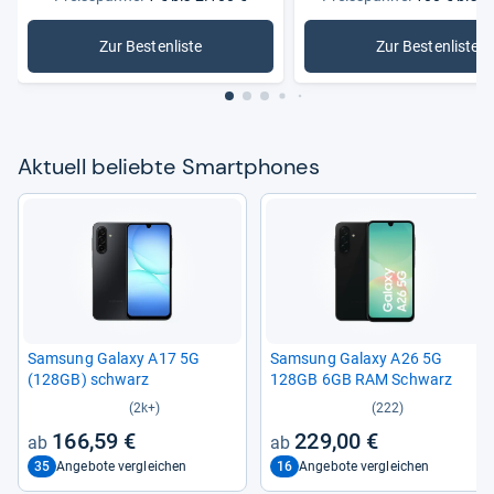
Zur Bestenliste
Zur Bestenliste
: Smartphones
: Smartph
Aktu­ell beliebte Smart­pho­nes
Sam­sung Galaxy A17 5G
Sam­sung Galaxy A26 5G
(128GB) schwarz
128GB 6GB RAM Schwarz
(2k+)
(222)
166,59 €
229,00 €
35
16
Angebote vergleichen
Angebote vergleichen