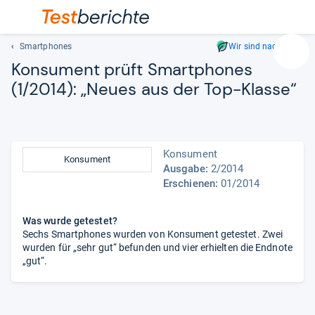
Smartphones
Wir sind nachhaltig
Suc
Kon­su­ment prüft Smart­pho­nes
Geben
(1/2014): „Neues aus der Top-​Klasse“
Sie
mindest
drei
Zeichen
ein.
Konsument
Konsument
Vorschl
Ausgabe:
2/2014
Erschienen:
01/2014
erschei
automat
und
Was wurde getestet?
lassen
Sechs Smartphones wurden von Konsument getestet. Zwei
sich
wurden für „sehr gut“ befunden und vier erhielten die Endnote
mit
„gut“.
den
Pfeiltas
auswähl