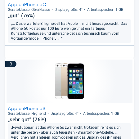
Apple iPhone 5C
Gerä­te­klasse: Ober­klasse
Dis­play­größe: 4"
Arbeitsspei­cher: 1 GB
„gut“ (76%)
„... Das erwartete Billigmodell hat Apple ... nicht herausgebracht. Das
iPhone 5C kostet nur 100 Euro weniger, hat ein farbiges
Kunststoffgehäuse und unterscheidet sich technisch kaum vom
Vorgängermodell iPhone 5. ...“
3
Apple iPhone 5S
Gerä­te­klasse: Hig­hend
Dis­play­größe: 4"
Arbeitsspei­cher: 1 GB
„sehr gut“ (76%)
„Revolutionär ist das iPhone 5s zwar nicht, trotzdem reiht es sich
unter die besten - aber auch teuersten - Smartphone-Modelle. ...
Verglichen mit anderen Topmodellen ist das Display des iPhones