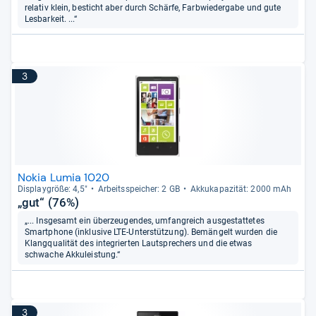
relativ klein, besticht aber durch Schärfe, Farbwiedergabe und gute
Lesbarkeit. ...“
3
Nokia Lumia 1020
Dis­play­größe: 4,5"
Arbeitsspei­cher: 2 GB
Akku­ka­pa­zi­tät: 2000 mAh
„gut“ (76%)
„... Insgesamt ein überzeugendes, umfangreich ausgestattetes
Smartphone (inklusive LTE-Unterstützung). Bemängelt wurden die
Klangqualität des integrierten Lautsprechers und die etwas
schwache Akkuleistung.“
3