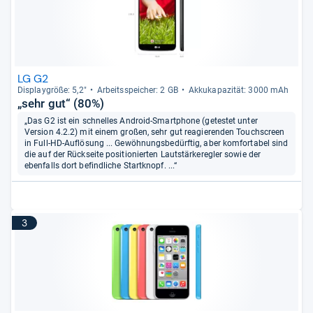
LG G2
Dis­play­größe: 5,2"
Arbeitsspei­cher: 2 GB
Akku­ka­pa­zi­tät: 3000 mAh
„sehr gut“ (80%)
„Das G2 ist ein schnelles Android-Smartphone (getestet unter
Version 4.2.2) mit einem großen, sehr gut reagierenden Touchscreen
in Full-HD-Auflösung ... Gewöhnungsbedürftig, aber komfortabel sind
die auf der Rückseite positionierten Lautstärkeregler sowie der
ebenfalls dort befindliche Startknopf. ...“
3