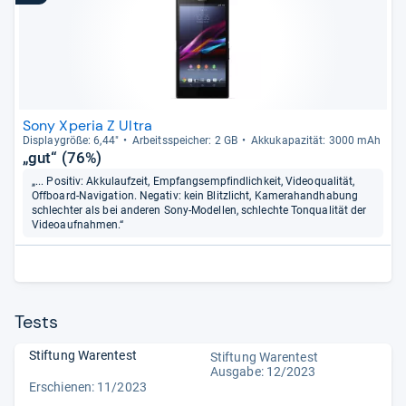
Sony Xperia Z Ultra
Dis­play­größe: 6,44"
Arbeitsspei­cher: 2 GB
Akku­ka­pa­zi­tät: 3000 mAh
„gut“ (76%)
„... Positiv: Akkulaufzeit, Empfangsempfindlichkeit, Videoqualität,
Offboard-Navigation. Negativ: kein Blitzlicht, Kamerahandhabung
schlechter als bei anderen Sony-Modellen, schlechte Tonqualität der
Videoaufnahmen.“
Tests
Stiftung Warentest
Stiftung Warentest
Ausgabe: 12/2023
Erschienen: 11/2023