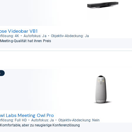
ose Videobar VB1
f­lö­sung: 4K
Auto­fo­kus: Ja
Objek­tiv-​Abde­ckung: Ja
Mee­ting-​Qua­li­tät hat ihren Preis
5
wl Labs Meeting Owl Pro
f­lö­sung: Full HD
Auto­fo­kus: Ja
Objek­tiv-​Abde­ckung: Nein
Kom­for­ta­ble, aber zu neu­gie­rige Kon­fe­renz­lö­sung