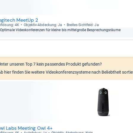
ogitech MeetUp 2
f­lö­sung: 4K
Objek­tiv-​Abde­ckung: Ja
Brei­tes Sicht­feld: Ja
Opti­male Video­kon­fe­ren­zen für kleine bis mit­tel­große Bespre­chungs­räume
Unter unseren Top 7 kein passendes Produkt gefunden?
Ab hier finden Sie weitere Videokonferenzsysteme nach Beliebtheit sorti
wl Labs Meeting Owl 4+