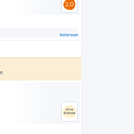
2,0
Weiterlesen
ert.
ohne
Endnote