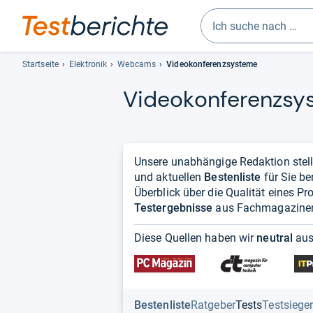
Geben
Sie
Startseite
Elektronik
Webcams
Videokonferenzsysteme
mindestens
Video­kon­fe­renz­sy
drei
Zeichen
ein.
Vorschläge
erscheinen
Unsere unabhängige Redaktion stel
automatisch
und aktuellen
Bestenliste
für Sie be
und
Überblick über die Qualität eines P
lassen
Testergebnisse
aus Fachmagazinen
sich
mit
Diese Quellen haben wir
neutral
aus
den
Pfeiltasten
auswählen.
Bestenliste
Ratgeber
Tests
Testsiege