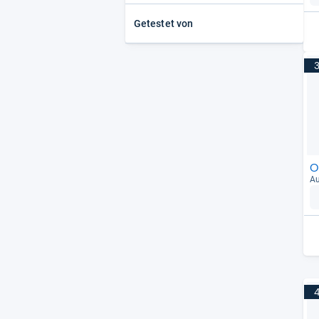
Getestet von
O
Au