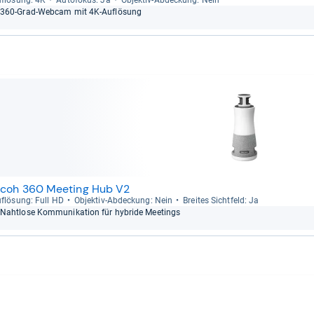
f­lö­sung: 4K
Auto­fo­kus: Ja
Objek­tiv-​Abde­ckung: Nein
360-​Grad-​Web­cam mit 4K-​Auf­lö­sung
icoh 360 Meeting Hub V2
f­lö­sung: Full HD
Objek­tiv-​Abde­ckung: Nein
Brei­tes Sicht­feld: Ja
Naht­lose Kom­mu­ni­ka­tion für hybride Mee­tings