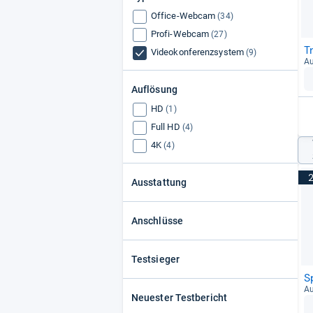
Office-Webcam
(34)
Profi-Webcam
(27)
T
Videokonferenzsystem
(9)
Au
Auflösung
HD
(1)
Full HD
(4)
4K
(4)
Ausstattung
Anschlüsse
Testsieger
S
Au
Neuester Testbericht