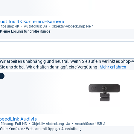
rust Iris 4K Konferenz-Kamera
f­lö­sung: 4K
Auto­fo­kus: Ja
Objek­tiv-​Abde­ckung: Nein
Kleine Lösung für große Runde
Wir arbeiten unabhängig und neutral. Wenn Sie auf ein verlinktes Shop-
Sie uns dabei. Wir erhalten dann ggf. eine Vergütung.
Mehr erfahren
2
peedLink Audivis
f­lö­sung: Full HD
Objek­tiv-​Abde­ckung: Ja
Anschlüsse: USB-​A
Gute Kon­fe­renz-​Web­cam mit üppi­ger Aus­stat­tung