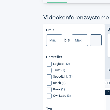
Videokonferenzsysteme 
Min.
Max.
B
Preis
bis
Suche
Hersteller
Logitech
(2)
G
Trust
(1)
SpeedLink
(1)
Ricoh
9 E
(1)
Bose
(1)
1
Owl Labs
(3)
Typ