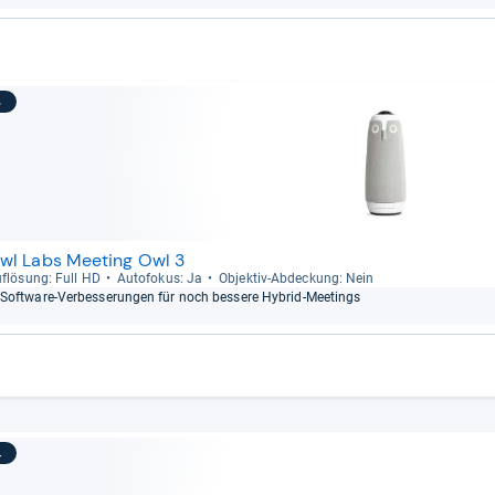
3
wl Labs Meeting Owl 3
f­lö­sung: Full HD
Auto­fo­kus: Ja
Objek­tiv-​Abde­ckung: Nein
Soft­ware-​Ver­bes­se­run­gen für noch bes­sere Hybrid-​Mee­tings
4