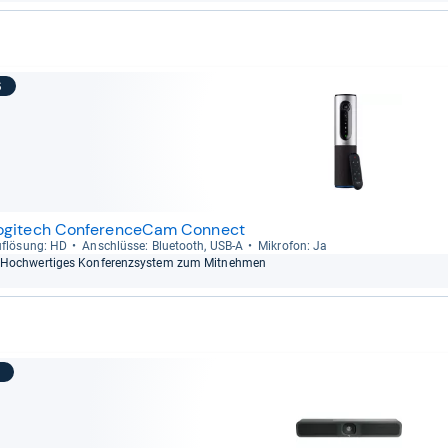
6
ogitech ConferenceCam Connect
f­lö­sung: HD
Anschlüsse: Blue­tooth, USB-​A
Mikro­fon: Ja
Hoch­wer­ti­ges Kon­fe­renz­sys­tem zum Mit­neh­men
7