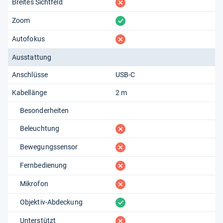
fehlt
Breites Sichtfeld
vorhanden
Zoom
fehlt
Autofokus
Ausstattung
Anschlüsse
USB-C
Kabellänge
2 m
Besonderheiten
fehlt
Beleuchtung
fehlt
Bewegungssensor
fehlt
Fernbedienung
fehlt
Mikrofon
vorhanden
Objektiv-Abdeckung
fehlt
Unterstützt