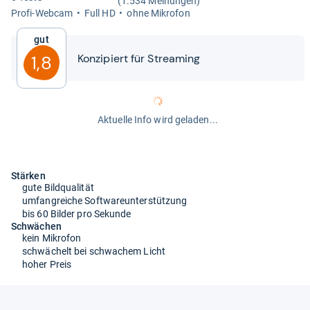
(1.534 Meinungen)
Profi-​Web­cam
Full HD
ohne Mikro­fon
Gut
Kon­zi­piert für Stre­a­ming
1,8
Aktuelle Info wird geladen...
Stärken
gute Bildqualität
umfangreiche Softwareunterstützung
bis 60 Bilder pro Sekunde
Schwächen
kein Mikrofon
schwächelt bei schwachem Licht
hoher Preis