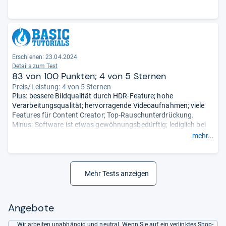
Erschienen: 23.04.2024
Details zum Test
83 von 100 Punkten; 4 von 5 Sternen
Preis/Leistung: 4 von 5 Sternen
Plus: bessere Bildqualität durch HDR-Feature; hohe
Verarbeitungsqualität; hervorragende Videoaufnahmen; viele
Features für Content Creator; Top-Rauschunterdrückung.
Minus: Software ist etwas gewöhnungsbedürftig; lediglich bei
NVIDIA-Grafikkarten schöpft man das volle Potenzial aus.
mehr...
- Zusammengefasst durch unsere Redaktion.
Mehr Tests anzeigen
Angebote
Wir arbeiten unabhängig und neutral. Wenn Sie auf ein verlinktes Shop-