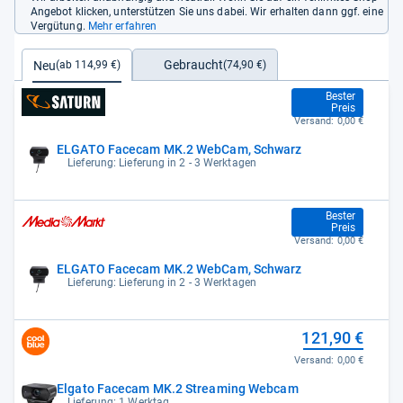
Angebot klicken, unterstützen Sie uns dabei. Wir erhalten dann ggf. eine
Vergütung.
Mehr erfahren
Gebraucht
Neu
(74,90 €)
(ab 114,99 €)
114,99 €
Bester
Preis
Versand:
0,00 €
ELGATO Facecam MK.2 WebCam, Schwarz
Lieferung: Lieferung in 2 - 3 Werktagen
114,99 €
Bester
Preis
Versand:
0,00 €
ELGATO Facecam MK.2 WebCam, Schwarz
Lieferung: Lieferung in 2 - 3 Werktagen
121,90 €
Versand:
0,00 €
Elgato Facecam MK.2 Streaming Webcam
Lieferung: 1 Werktag