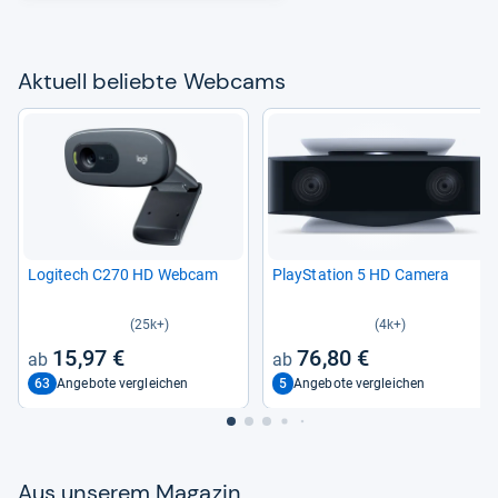
Aktu­ell beliebte Web­cams
Logi­tech C270 HD Web­cam
Play­Sta­tion 5 HD Camera
(25k+)
(4k+)
15,97 €
76,80 €
63
5
Angebote vergleichen
Angebote vergleichen
Aus unse­rem Maga­zin