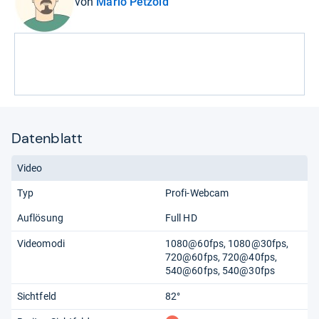
von
Mario Petzold
Datenblatt
Video
Typ
Profi-Webcam
Auflösung
Full HD
Videomodi
1080@60fps, 1080@30fps,
720@60fps, 720@40fps,
540@60fps, 540@30fps
Sichtfeld
82°