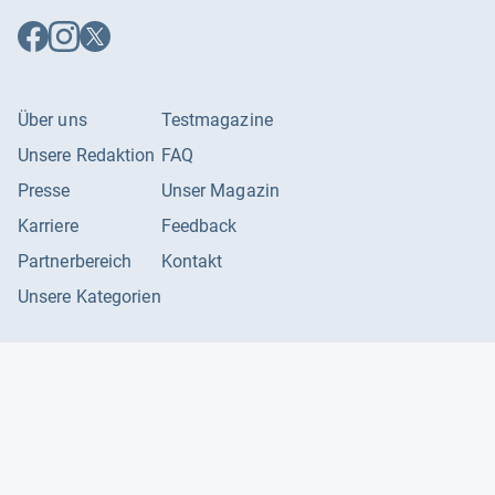
Auf
Auf
Auf
Facebook
Instagram
X
folgen
folgen
folgen
Über uns
Testmagazine
Unsere Redaktion
FAQ
Presse
Unser Magazin
Karriere
Feedback
Partnerbereich
Kontakt
Unsere Kategorien
Impressum
Datenschutzerklärung
Datenschutzeinstellungen
AGB
©
2026
Producto GmbH