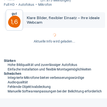
(31.875 Meinungen)
Full HD
Auto­fo­kus
Mikro­fon
Gut
Klare Bil­der, fle­xibler Ein­satz – Ihre ideale
1,6
Web­cam
Aktuelle Info wird geladen...
Stärken
Hohe Bildqualität und zuverlässiger Autofokus
Einfache Installation und flexible Montagemöglichkeiten
Schwächen
Integrierte Mikrofone bieten verbesserungswürdige
Audioqualität
Fehlende Objektivabdeckung
Manuelle Softwareanpassungen bei der Belichtung erforderlich