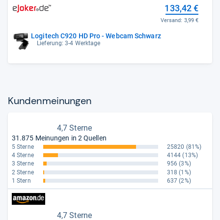
133,42 €
Versand:
3,99 €
Logitech C920 HD Pro - Webcam Schwarz
Lieferung: 3-4 Werktage
Kun­den­mei­nun­gen
4,7 Sterne
31.875 Meinungen in 2 Quellen
5 Sterne
25820
(81%)
4 Sterne
4144
(13%)
3 Sterne
956
(3%)
2 Sterne
318
(1%)
1 Stern
637
(2%)
4,7 Sterne