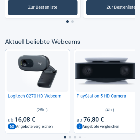
Zur Bestenliste
Zur Bestenliste
: Webcams
: Logite
Aktu­ell beliebte Web­cams
Logi­tech C270 HD Web­cam
Play­Sta­tion 5 HD Camera
(25k+)
(4k+)
16,08 €
76,80 €
63
5
Angebote vergleichen
Angebote vergleichen