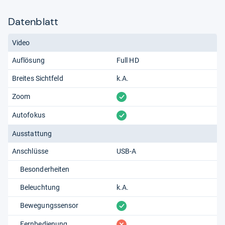
Datenblatt
Video
Auflösung
Full HD
Breites Sichtfeld
k.A.
vorhanden
Zoom
vorhanden
Autofokus
Ausstattung
Anschlüsse
USB-A
Besonderheiten
Beleuchtung
k.A.
vorhanden
Bewegungssensor
fehlt
Fernbedienung