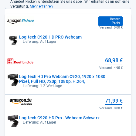
Angebot klicken, unterstützen Sie uns dabei. Wir erhalten dann ggf. eine
Vergütung.
Mehr erfahren
60,75 €
Bester
Preis
Versand:
0,00 €
Logitech C920 HD PRO Webcam
Lieferung: Auf Lager
68,98 €
Versand:
4,95 €
Logitech HD Pro Webcam C920, 1920 x 1080
Pixel, Full HD, 720p, 1080p, H.264,
Lieferung: 1-2 Werktage
71,99 €
Versand:
0,00 €
Logitech C920 HD Pro - Webcam Schwarz
Lieferung: Auf Lager