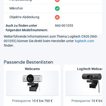
vorhanden
Mikrofon
fehlt
Objektiv-Abdeckung
Auch zu finden unter
960-001055
folgenden Modellnummern:
Weiterführende Informationen zum Thema Logitech C920 (960-
001055) können Sie direkt beim Hersteller unter
logitech.com
finden.
Pas­sende Bes­ten­lis­ten
Webcams
Logitech Webcam
Preisspanne:
10 € bis 760 €
Preisspanne:
10 € bis 2