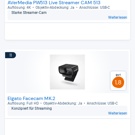
AVerMedia PW513 Live Streamer CAM 513
Auf­lö­sung: 4K
Objek­tiv-​Abde­ckung: Ja
Anschlüsse: USB-​C
Starke Stre­a­mer-​Cam
Weiterlesen
11
Gut
1,8
Elgato Facecam MK.2
Auf­lö­sung: Full HD
Objek­tiv-​Abde­ckung: Ja
Anschlüsse: USB-​C
Kon­zi­piert für Stre­a­ming
Weiterlesen