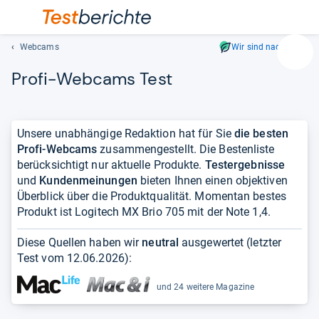
Webcams
Wir sind nachhaltig
Suc
Profi-​Web­cams Test
Geben
Sie
mindest
drei
Unsere unabhängige Redaktion hat für Sie
die besten
Zeichen
Profi-Webcams
zusammengestellt. Die Bestenliste
ein.
berücksichtigt nur aktuelle Produkte.
Testergebnisse
Vorschl
und
Kundenmeinungen
bieten Ihnen einen objektiven
erschei
Überblick über die Produktqualität. Momentan bestes
automat
Produkt ist Logitech MX Brio 705 mit der Note 1,4.
und
lassen
Diese Quellen haben wir
neutral
ausgewertet (letzter
sich
Test vom
12.06.2026
):
mit
den
und 24 weitere Magazine
Pfeiltas
auswähl