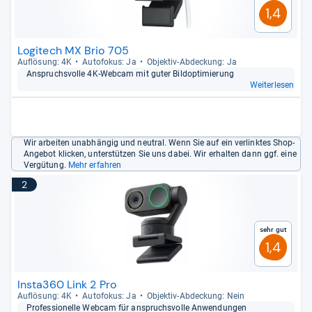
1,4
Logitech MX Brio 705
Auf­lö­sung: 4K
Auto­fo­kus: Ja
Objek­tiv-​Abde­ckung: Ja
Anspruchs­volle 4K-​Web­cam mit guter Bil­d­op­ti­mie­rung
Weiterlesen
Wir arbeiten unabhängig und neutral. Wenn Sie auf ein verlinktes Shop-
Angebot klicken, unterstützen Sie uns dabei. Wir erhalten dann ggf. eine
Vergütung.
Mehr erfahren
2
Sehr gut
1,4
Insta360 Link 2 Pro
Auf­lö­sung: 4K
Auto­fo­kus: Ja
Objek­tiv-​Abde­ckung: Nein
Pro­fes­sio­nelle Web­cam für anspruchs­volle Anwen­dun­gen