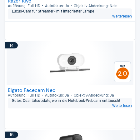
Razer Kiyo
Auf­lö­sung: Full HD
Auto­fo­kus: Ja
Objek­tiv-​Abde­ckung: Nein
Luxus-​Cam für Stre­a­mer -​ mit inte­grier­ter Lampe
Weiterlesen
14
Gut
2,0
Elgato Facecam Neo
Auf­lö­sung: Full HD
Auto­fo­kus: Ja
Objek­tiv-​Abde­ckung: Ja
Gutes Qua­li­täts­up­date, wenn die Note­book-​Web­cam ent­täuscht
Weiterlesen
15