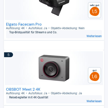
Sehr gut
1,5
Elgato Facecam Pro
Auf­lö­sung: 4K
Auto­fo­kus: Ja
Objek­tiv-​Abde­ckung: Nein
Top-​Bild­qua­li­tät für Stre­ams und Co.
Weiterlesen
5
Gut
1,6
OBSBOT Meet 2 4K
Auf­lö­sung: 4K
Auto­fo­kus: Ja
Objek­tiv-​Abde­ckung: Ja
Rei­se­be­glei­ter mit 4K-​Qua­li­tät
Weiterlesen