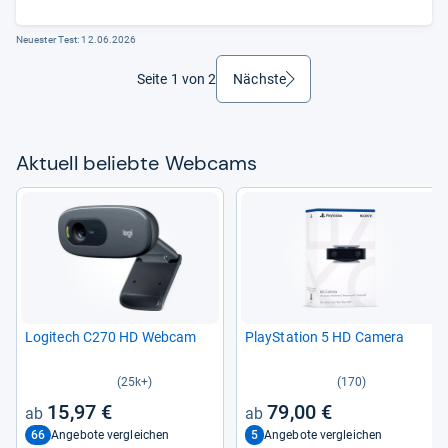
Neuester Test:
12.06.2026
Seite 1 von 2
Nächste
weiter
Aktu­ell beliebte Web­cams
Logi­tech C270 HD Web­cam
Play­Sta­tion 5 HD Camera
(25k+)
(170)
15,97 €
79,00 €
66
5
Angebote vergleichen
Angebote vergleichen