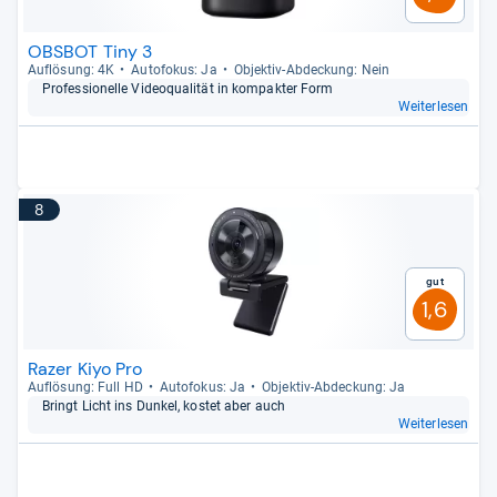
OBSBOT Tiny 3
Auf­lö­sung: 4K
Auto­fo­kus: Ja
Objek­tiv-​Abde­ckung: Nein
Pro­fes­sio­nelle Video­qua­li­tät in kom­pak­ter Form
Weiterlesen
8
Gut
1,6
Razer Kiyo Pro
Auf­lö­sung: Full HD
Auto­fo­kus: Ja
Objek­tiv-​Abde­ckung: Ja
Bringt Licht ins Dun­kel, kos­tet aber auch
Weiterlesen