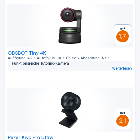
Gut
1,7
OBSBOT Tiny 4K
Auf­lö­sung: 4K
Auto­fo­kus: Ja
Objek­tiv-​Abde­ckung: Nein
Funk­ti­ons­rei­che Tuto­ring-​Kamera
Weiterlesen
Gut
2,1
Razer Kiyo Pro Ultra