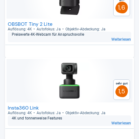
1,6
OBSBOT Tiny 2 Lite
Auf­lö­sung: 4K
Auto­fo­kus: Ja
Objek­tiv-​Abde­ckung: Ja
Preis­werte 4K-​Web­cam für Anspruchs­volle
Weiterlesen
Sehr gut
1,5
Insta360 Link
Auf­lö­sung: 4K
Auto­fo­kus: Ja
Objek­tiv-​Abde­ckung: Ja
4K und ton­nen­weise Fea­tu­res
Weiterlesen