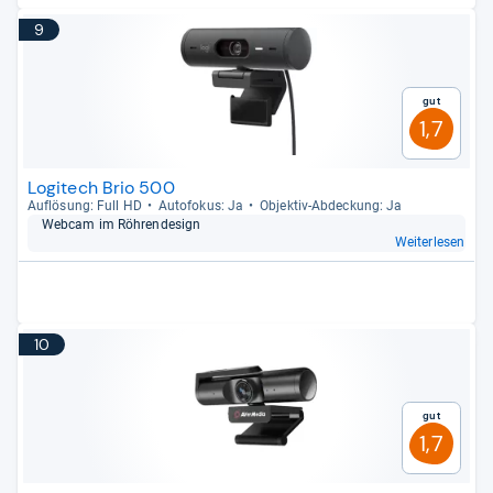
9
Gut
1,7
Logitech Brio 500
Auf­lö­sung: Full HD
Auto­fo­kus: Ja
Objek­tiv-​Abde­ckung: Ja
Web­cam im Röh­ren­de­sign
Weiterlesen
10
Gut
1,7