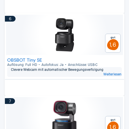
6
Gut
1,6
OBSBOT Tiny SE
Auf­lö­sung: Full HD
Auto­fo­kus: Ja
Anschlüsse: USB-​C
Cle­vere Web­cam mit auto­ma­ti­scher Bewe­gungs­ver­fol­gung
Weiterlesen
7
Gut
1,6