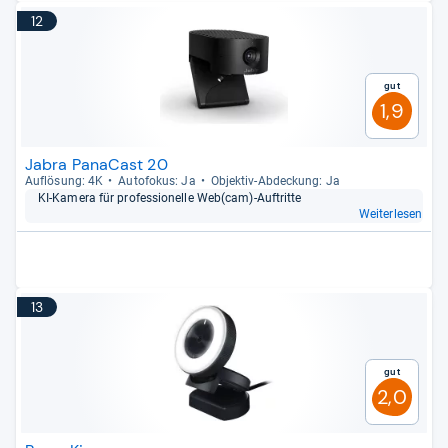
12
Gut
1,9
Jabra PanaCast 20
Auf­lö­sung: 4K
Auto­fo­kus: Ja
Objek­tiv-​Abde­ckung: Ja
KI-​Kamera für pro­fes­sio­nelle Web(cam)-​Auf­tritte
Weiterlesen
13
Gut
2,0