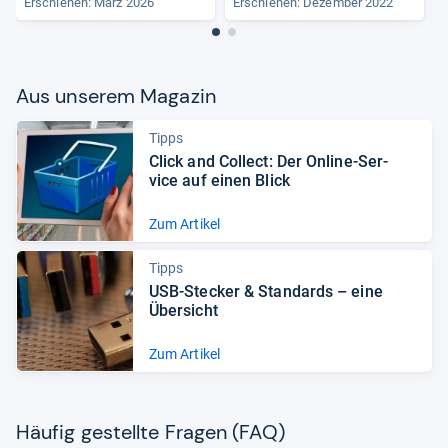
Erschienen:
März 2026
Erschienen: Dezember 2022
E
Aus unse­rem Maga­zin
Tipps
Click and Col­lect: Der Online-​Ser­
vice auf einen Blick
Zum Artikel
Tipps
USB-​Ste­cker & Stan­dards – eine
Über­sicht
Zum Artikel
Häu­fig gestellte Fra­gen (FAQ)