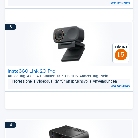
Weiterlesen
3
Sehr gut
1,5
Insta360 Link 2C Pro
Auf­lö­sung: 4K
Auto­fo­kus: Ja
Objek­tiv-​Abde­ckung: Nein
Pro­fes­sio­nelle Video­qua­li­tät für anspruchs­volle Anwen­dun­gen
Weiterlesen
4