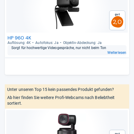
Gut
2,0
HP 960 4K
Auf­lö­sung: 4K
Auto­fo­kus: Ja
Objek­tiv-​Abde­ckung: Ja
Sorgt für hoch­wer­tige Video­ge­sprä­che, nur nicht beim Ton
Weiterlesen
Unter unseren Top 15 kein passendes Produkt gefunden?
Ab hier finden Sie weitere Profi-Webcams nach Beliebtheit
sortiert.
Gut