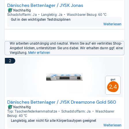
Zwischen 100 und 1.500 Euro ruft JYSK für eine
Dänisches Bettenlager / JYSK Jonas
Nachhaltig
Federkernmatratze im Standard-Einzelschläferformat
Schad­stoff­arm: Ja
Lang­le­big: Ja
Wasch­ba­rer Bezug: 60 °C
auf, Schaumstoffmatratzen kosten zwischen rund 30
Gut in den wich­tigs­ten Test­dis­zi­pli­nen
und 1.400 Euro.
Weiterlesen
Unsere
Dänisches Bettenlager / JYSK Matratzen
-Liste
fußt auf zwei Säulen: den Tests der Fachmagazine und
Wir arbeiten unabhängig und neutral. Wenn Sie auf ein verlinktes Shop-
den Meinungen von Kundinnen und Kunden. So sehen
Angebot klicken, unterstützen Sie uns dabei. Wir erhalten dann ggf. eine
Vergütung.
Mehr erfahren
Sie sehr schnell und objektiv, wie
gut oder schlecht
ein
Produkt ist.
2
Gut
2,4
Dänisches Bettenlager / JYSK Dreamzone Gold S60
Nachhaltig
Typ: Taschen­fe­der­kern­ma­tratze
Schad­stoff­arm: Ja
Wasch­ba­rer
Bezug: 40 °C
Lang­le­big, aber nicht für alle Kör­per­bau­ty­pen geeig­net
Weiterlesen