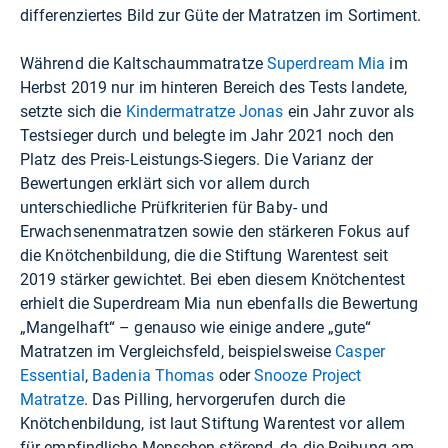
differenziertes Bild zur Güte der Matratzen im Sortiment.
Während die Kaltschaummatratze
Superdream Mia
im
Herbst 2019 nur im hinteren Bereich des Tests landete,
setzte sich die
Kindermatratze Jonas
ein Jahr zuvor als
Testsieger durch und belegte im Jahr 2021 noch den
Platz des Preis-Leistungs-Siegers. Die Varianz der
Bewertungen erklärt sich vor allem durch
unterschiedliche Prüfkriterien für Baby- und
Erwachsenenmatratzen sowie den stärkeren Fokus auf
die Knötchenbildung, die die Stiftung Warentest seit
2019 stärker gewichtet. Bei eben diesem Knötchentest
erhielt die Superdream Mia nun ebenfalls die Bewertung
„Mangelhaft“ – genauso wie einige andere „gute“
Matratzen im Vergleichsfeld, beispielsweise
Casper
Essential
,
Badenia Thomas
oder
Snooze Project
Matratze
. Das Pilling, hervorgerufen durch die
Knötchenbildung, ist laut Stiftung Warentest vor allem
für empfindliche Menschen störend, da die Reibung am