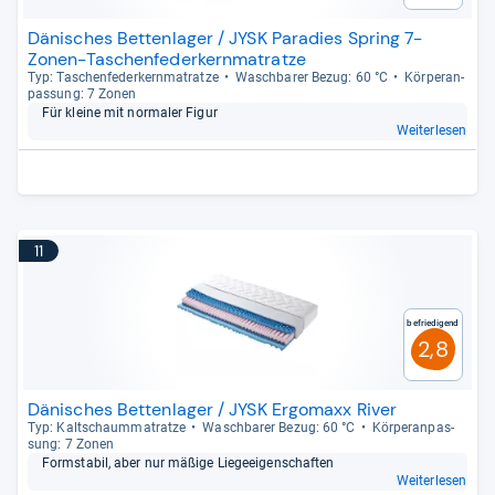
Dänisches Bettenlager / JYSK Paradies Spring 7-
Zonen-Taschenfederkernmatratze
Typ: Taschen­fe­der­kern­ma­tratze
Wasch­ba­rer Bezug: 60 °C
Kör­pe­ran­
pas­sung: 7 Zonen
Für kleine mit nor­ma­ler Figur
Weiterlesen
11
Befriedigend
2,8
Dänisches Bettenlager / JYSK Ergomaxx River
Typ: Kalt­schaum­ma­tratze
Wasch­ba­rer Bezug: 60 °C
Kör­pe­ran­pas­
sung: 7 Zonen
Form­sta­bil, aber nur mäßige Lie­ge­ei­gen­schaf­ten
Weiterlesen