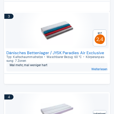
3
Gut
2,4
Dänisches Bettenlager / JYSK Paradies Air Exclusive
Typ: Kalt­schaum­ma­tratze
Wasch­ba­rer Bezug: 60 °C
Kör­pe­ran­pas­
sung: 7 Zonen
Mal mehr, mal weni­ger hart
Weiterlesen
4
Befriedigend