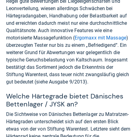
Regel gute Bewertungen bei Liegeeigenschaften und
Leonverteilung, wiesen allerdings Schwächen bei
Härtegradangaben, Handhabung oder Belastbarkeit auf
und erreichten dadurch meist nur eine durchschnittliche
Qualitätsnote. Auch innovative Features wie eine
motorisierte Massagefunktion (
Ergomaxx mit Massage
)
überzeugten Tester nur bis zu einem „Befriedigend“. Ein
weiterer Grund für Abwertungen war gelegentlich die
typische Geruchsbelastung von Kaltschaum. Insgesamt
bestätigt das Sortiment jedoch die Erkenntnis der
Stiftung Warentest, dass teuer nicht zwangsläufig gleich
gut bedeutet (siehe Ausgabe 9/2013).
Welche Härtegrade bietet Dänisches
Bettenlager / JYSK an?
Die Sichtweise von Dänisches Bettenlager zu Matratzen-
Härtegraden unterscheidet sich auf den ersten Blick
etwas von der von Stiftung Warentest. Letztere sieht dem
Härtegrad keine zentrale Bedeutung für die