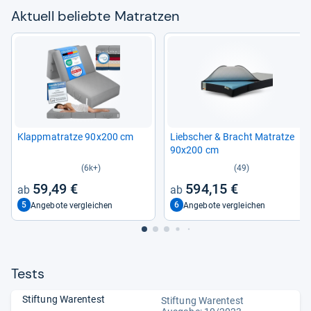
Aktu­ell beliebte Matrat­zen
Klapp­ma­tratze 90x200 cm
Lieb­scher & Bracht Matratze
90x200 cm
(6k+)
(49)
59,49 €
594,15 €
5
6
Angebote vergleichen
Angebote vergleichen
Tests
Stiftung Warentest
Stiftung Warentest