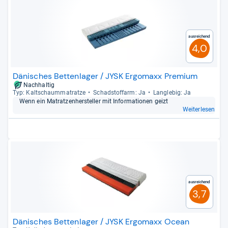
Ausreichend
4,0
Dänisches Bettenlager / JYSK Ergomaxx Premium
Nachhaltig
Typ: Kalt­schaum­ma­tratze
Schad­stoff­arm: Ja
Lang­le­big: Ja
Wenn ein Matrat­zen­her­stel­ler mit Infor­ma­tio­nen geizt
Weiterlesen
Ausreichend
3,7
Dänisches Bettenlager / JYSK Ergomaxx Ocean