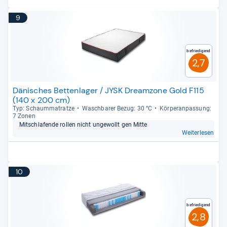
9
Befriedigend
2,7
Dänisches Bettenlager / JYSK Dreamzone Gold F115
(140 x 200 cm)
Typ: Schaum­ma­tratze
Wasch­ba­rer Bezug: 30 °C
Kör­pe­ran­pas­sung:
7 Zonen
Mit­schla­fende rol­len nicht unge­wollt gen Mitte
Weiterlesen
10
Befriedigend
2,8