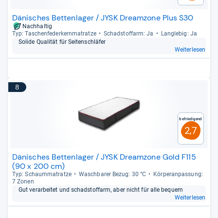
Dänisches Bettenlager / JYSK Dreamzone Plus S30
Nachhaltig
Typ: Taschen­fe­der­kern­ma­tratze
Schad­stoff­arm: Ja
Lang­le­big: Ja
Solide Qua­li­tät für Sei­ten­schlä­fer
Weiterlesen
8
Befriedigend
2,7
Dänisches Bettenlager / JYSK Dreamzone Gold F115
(90 x 200 cm)
Typ: Schaum­ma­tratze
Wasch­ba­rer Bezug: 30 °C
Kör­pe­ran­pas­sung:
7 Zonen
Gut ver­ar­bei­tet und schad­stoff­arm, aber nicht für alle bequem
Weiterlesen