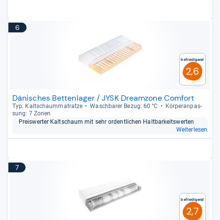
6
Befriedigend
2,6
Dänisches Bettenlager / JYSK Dreamzone Comfort
Typ: Kalt­schaum­ma­tratze
Wasch­ba­rer Bezug: 60 °C
Kör­pe­ran­pas­
sung: 7 Zonen
Preis­wer­ter Kalt­schaum mit sehr ordent­li­chen Halt­bar­keits­wer­ten
Weiterlesen
7
Befriedigend
2,7