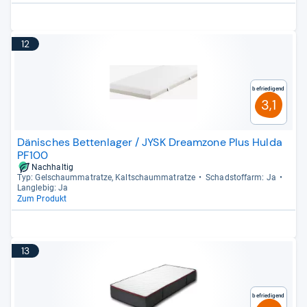
12
Befriedigend
3,1
Dänisches Bettenlager / JYSK Dreamzone Plus Hulda
PF100
Nachhaltig
Typ: Gel­schaum­ma­tratze, Kalt­schaum­ma­tratze
Schad­stoff­arm: Ja
Lang­le­big: Ja
Zum Produkt
13
Befriedigend