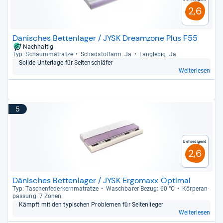
2,6
Dänisches Bettenlager / JYSK Dreamzone Plus F55
Nachhaltig
Typ: Schaum­ma­tratze
Schad­stoff­arm: Ja
Lang­le­big: Ja
Solide Unter­lage für Sei­ten­schlä­fer
Weiterlesen
5
Befriedigend
2,6
Dänisches Bettenlager / JYSK Ergomaxx Optimal
Typ: Taschen­fe­der­kern­ma­tratze
Wasch­ba­rer Bezug: 60 °C
Kör­pe­ran­
pas­sung: 7 Zonen
Kämpft mit den typi­schen Pro­ble­men für Sei­ten­lie­ger
Weiterlesen