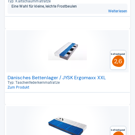
Typ: Kalt­schaum­ma­tratze
Eine Wahl für kleine, leichte Frost­beu­len
Weiterlesen
Befriedigend
2,6
Dänisches Bettenlager / JYSK Ergomaxx XXL
Typ: Taschen­fe­der­kern­ma­tratze
Zum Produkt
Befriedigend