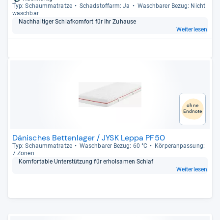
Typ: Schaum­ma­tratze
Schad­stoff­arm: Ja
Wasch­ba­rer Bezug: Nicht
wasch­bar
Nach­hal­ti­ger Schlaf­kom­fort für Ihr Zuhause
Weiterlesen
ohne
Endnote
Dänisches Bettenlager / JYSK Leppa PF50
Typ: Schaum­ma­tratze
Wasch­ba­rer Bezug: 60 °C
Kör­pe­ran­pas­sung:
7 Zonen
Kom­for­ta­ble Unter­stüt­zung für erhol­sa­men Schlaf
Weiterlesen