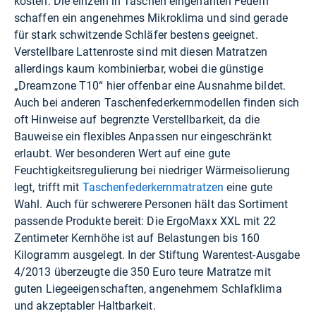
kosten. Die einzeln in Taschen eingenähten Federn
schaffen ein angenehmes Mikroklima und sind gerade
für stark schwitzende Schläfer bestens geeignet.
Verstellbare Lattenroste sind mit diesen Matratzen
allerdings kaum kombinierbar, wobei die günstige
„Dreamzone T10“ hier offenbar eine Ausnahme bildet.
Auch bei anderen Taschenfederkernmodellen finden sich
oft Hinweise auf begrenzte Verstellbarkeit, da die
Bauweise ein flexibles Anpassen nur eingeschränkt
erlaubt. Wer besonderen Wert auf eine gute
Feuchtigkeitsregulierung bei niedriger Wärmeisolierung
legt, trifft mit
Taschenfederkernmatratzen
eine gute
Wahl. Auch für schwerere Personen hält das Sortiment
passende Produkte bereit: Die ErgoMaxx XXL mit 22
Zentimeter Kernhöhe ist auf Belastungen bis 160
Kilogramm ausgelegt. In der Stiftung Warentest-Ausgabe
4/2013 überzeugte die 350 Euro teure Matratze mit
guten Liegeeigenschaften, angenehmem Schlafklima
und akzeptabler Haltbarkeit.