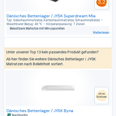
3,2
Dänisches Bettenlager / JYSK Superdream Mia
Typ: Gel­schaum­ma­tratze, Kalt­schaum­ma­tratze, Schaum­ma­tratze
Wasch­ba­rer Bezug: 40 °C
Kör­pe­ran­pas­sung: 7 Zonen
Belast­bare Matratze mit Minus­punk­ten
Weiterlesen
Unter unseren Top 13 kein passendes Produkt gefunden?
Ab hier finden Sie weitere Dänisches Bettenlager / JYSK
Matratzen nach Beliebtheit sortiert.
ohne
Endnote
Dänisches Bettenlager / JYSK Byna
Nachhaltig