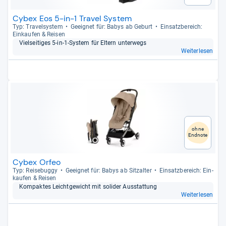
Cybex Eos 5-in-1 Travel System
Typ: Tra­vel­sys­tem
Geeig­net für: Babys ab Geburt
Ein­satz­be­reich:
Ein­kau­fen & Rei­sen
Viel­sei­ti­ges 5-​in-​1-​Sys­tem für Eltern unter­wegs
Weiterlesen
ohne
Endnote
Cybex Orfeo
Typ: Rei­se­buggy
Geeig­net für: Babys ab Sitz­al­ter
Ein­satz­be­reich: Ein­
kau­fen & Rei­sen
Kom­pak­tes Leicht­ge­wicht mit soli­der Aus­stat­tung
Weiterlesen