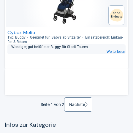
ohne
Endnote
Cybex Melio
Typ: Buggy
Geeig­net für: Babys ab Sitz­al­ter
Ein­satz­be­reich: Ein­kau­
fen & Rei­sen
Wen­di­ger, gut belüf­te­ter Buggy für Stadt-​Tou­ren
Weiterlesen
Seite 1 von 2
Nächste
weiter
Infos zur Kategorie