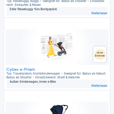
Typ: Rei­se­buggy, Buggy
Geeig­net für: Babys ab Sitz­al­ter
Ein­satz­be­
reich: Ein­kau­fen & Rei­sen
Edler Rei­se­buggy fürs Bord­ge­päck
Weiterlesen
ohne
Endnote
Cybex e-Priam
Typ: Tra­vel­sys­tem, Kom­bi­kin­der­wa­gen
Geeig­net für: Babys ab Geburt,
Babys ab Sitz­al­ter
Ein­satz­be­reich: Stadt & Gelände
Außen Kin­der­wa­gen, innen e-​Bike
Weiterlesen