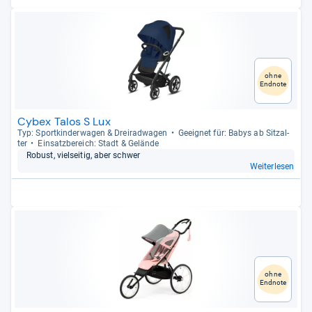
ohne
Endnote
Cybex Talos S Lux
Typ: Sport­kin­der­wa­gen & Drei­rad­wa­gen
Geeig­net für: Babys ab Sitz­al­
ter
Ein­satz­be­reich: Stadt & Gelände
Robust, viel­sei­tig, aber schwer
Weiterlesen
ohne
Endnote