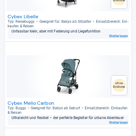
Endnote
Cybex Libelle
Typ: Rei­se­buggy
Geeig­net für: Babys ab Sitz­al­ter
Ein­satz­be­reich: Ein­
kau­fen & Rei­sen
Unfass­bar klein, aber mit Fede­rung und Lie­ge­funk­tion
Weiterlesen
ohne
Endnote
Cybex Melio Carbon
Typ: Buggy
Geeig­net für: Babys ab Geburt
Ein­satz­be­reich: Ein­kau­fen
& Rei­sen
Ultra­leicht und fle­xi­bel – der per­fekte Beglei­ter für urbane Aben­teuer
Weiterlesen