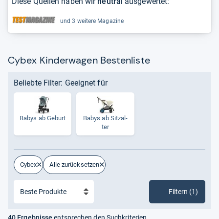
Diese Quellen haben wir
neutral
ausgewertet:
und 3 weitere Magazine
Cybex Kinderwagen Bestenliste
Beliebte Filter: Geeignet für
Babys ab Geburt
Babys ab Sitz­al­
ter
Cybex
Alle zurücksetzen
Filtern (1)
40 Ergebnisse
entsprechen den Suchkriterien