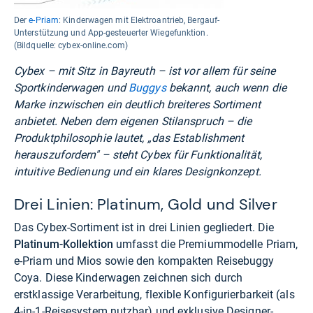
Der
e-Priam
: Kinderwagen mit Elektroantrieb, Bergauf-
Unterstützung und App-gesteuerter Wiegefunktion.
(Bildquelle: cybex-online.com)
Cybex – mit Sitz in Bayreuth – ist vor allem für seine
Sportkinderwagen und
Buggys
bekannt, auch wenn die
Marke inzwischen ein deutlich breiteres Sortiment
anbietet. Neben dem eigenen Stilanspruch – die
Produktphilosophie lautet, „das Establishment
herauszufordern" – steht Cybex für Funktionalität,
intuitive Bedienung und ein klares Designkonzept.
Drei Linien: Platinum, Gold und Silver
Das Cybex-Sortiment ist in drei Linien gegliedert. Die
Platinum-Kollektion
umfasst die Premiummodelle Priam,
e-Priam und Mios sowie den kompakten Reisebuggy
Coya. Diese Kinderwagen zeichnen sich durch
erstklassige Verarbeitung, flexible Konfigurierbarkeit (als
4-in-1-Reisesystem nutzbar) und exklusive Designer-