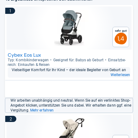
1
Sehr gut
1,4
Cybex Eos Lux
Typ: Kom­bi­kin­der­wa­gen
Geeig­net für: Babys ab Geburt
Ein­satz­be­
reich: Ein­kau­fen & Rei­sen
Viel­sei­ti­ger Kom­fort für Ihr Kind – der ideale Beglei­ter von Geburt an
Weiterlesen
Wir arbeiten unabhängig und neutral. Wenn Sie auf ein verlinktes Shop-
Angebot klicken, unterstützen Sie uns dabei. Wir erhalten dann ggf. eine
Vergütung.
Mehr erfahren
2