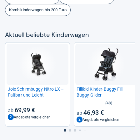
Kombikinderwagen bis 200 Euro
Aktu­ell beliebte Kin­der­wa­gen
Joie Schirm­buggy Nitro LX –
Fil­li­kid Kin­der-​Buggy Fill
Falt­bar und Leicht
Buggy Gli­der
(48)
69,99 €
46,93 €
2
Angebote vergleichen
2
Angebote vergleichen