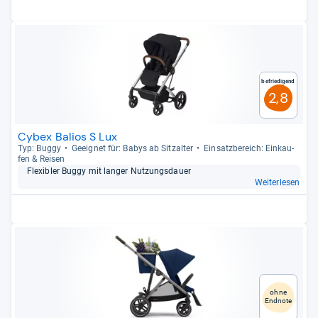
Befriedigend
2,8
Cybex Balios S Lux
Typ: Buggy
Geeig­net für: Babys ab Sitz­al­ter
Ein­satz­be­reich: Ein­kau­
fen & Rei­sen
Fle­xibler Buggy mit lan­ger Nut­zungs­dauer
Weiterlesen
ohne
Endnote