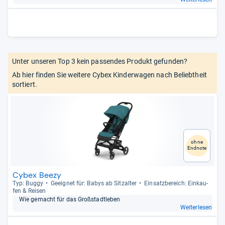
Unter unseren Top 3 kein passendes Produkt gefunden?
Ab hier finden Sie weitere Cybex Kinderwagen nach Beliebtheit
sortiert.
ohne
Endnote
Cybex Beezy
Typ: Buggy
Geeig­net für: Babys ab Sitz­al­ter
Ein­satz­be­reich: Ein­kau­
fen & Rei­sen
Wie gemacht für das Groß­stadt­le­ben
Weiterlesen