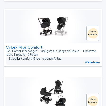
ohne
Endnote
Cybex Mios Comfort
Typ: Kom­bi­kin­der­wa­gen
Geeig­net für: Babys ab Geburt
Ein­satz­be­
reich: Ein­kau­fen & Rei­sen
Stil­vol­ler Kom­fort für den urba­nen All­tag
Weiterlesen
ohne
Endnote