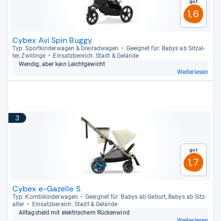
Gut
1,6
Cybex Avi Spin Buggy
Typ: Sport­kin­der­wa­gen & Drei­rad­wa­gen
Geeig­net für: Babys ab Sitz­al­
ter, Zwil­linge
Ein­satz­be­reich: Stadt & Gelände
Wen­dig, aber kein Leicht­ge­wicht
Weiterlesen
3
Gut
1,7
Cybex e-Gazelle S
Typ: Kom­bi­kin­der­wa­gen
Geeig­net für: Babys ab Geburt, Babys ab Sitz­
al­ter
Ein­satz­be­reich: Stadt & Gelände
All­tags­held mit elek­tri­schem Rücken­wind
Weiterlesen