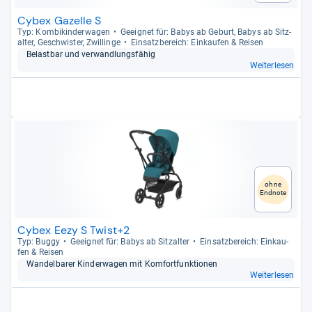
Cybex Gazelle S
Typ: Kom­bi­kin­der­wa­gen
Geeig­net für: Babys ab Geburt, Babys ab Sitz­
al­ter, Geschwis­ter, Zwil­linge
Ein­satz­be­reich: Ein­kau­fen & Rei­sen
Belast­bar und ver­wand­lungs­fä­hig
Weiterlesen
ohne
Endnote
Cybex Eezy S Twist+2
Typ: Buggy
Geeig­net für: Babys ab Sitz­al­ter
Ein­satz­be­reich: Ein­kau­
fen & Rei­sen
Wan­del­ba­rer Kin­der­wa­gen mit Kom­fort­funk­tio­nen
Weiterlesen