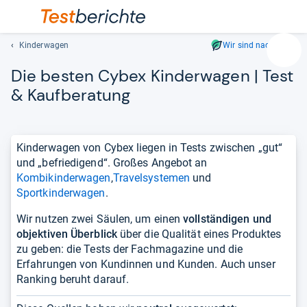
Kinderwagen
Wir sind nachhaltig
Suc
Die bes­ten Cybex Kin­der­wa­gen | Test
Geben
Sie
& Kauf­be­ra­tung
mindest
drei
Zeichen
Kinderwagen von Cybex liegen in Tests zwischen „gut“
ein.
und „befriedigend“. Großes Angebot an
Vorschl
Kombikinderwagen
,
Travelsystemen
und
erschei
Sportkinderwagen
.
automat
und
Wir nutzen zwei Säulen, um einen
vollständigen und
lassen
objektiven Überblick
über die Qualität eines Produktes
sich
zu geben: die Tests der Fachmagazine und die
mit
Erfahrungen von Kundinnen und Kunden. Auch unser
den
Ranking beruht darauf.
Pfeiltas
auswähl