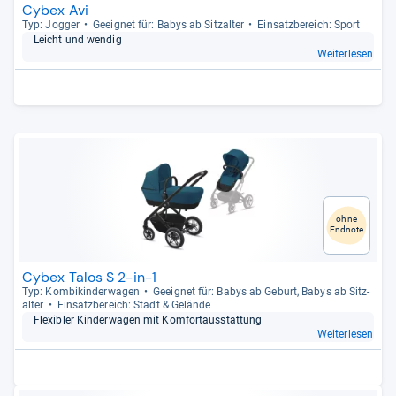
Cybex Avi
Typ: Jog­ger
Geeig­net für: Babys ab Sitz­al­ter
Ein­satz­be­reich: Sport
Leicht und wen­dig
Weiterlesen
ohne
Endnote
Cybex Talos S 2-in-1
Typ: Kom­bi­kin­der­wa­gen
Geeig­net für: Babys ab Geburt, Babys ab Sitz­
al­ter
Ein­satz­be­reich: Stadt & Gelände
Fle­xibler Kin­der­wa­gen mit Kom­fortaus­stat­tung
Weiterlesen