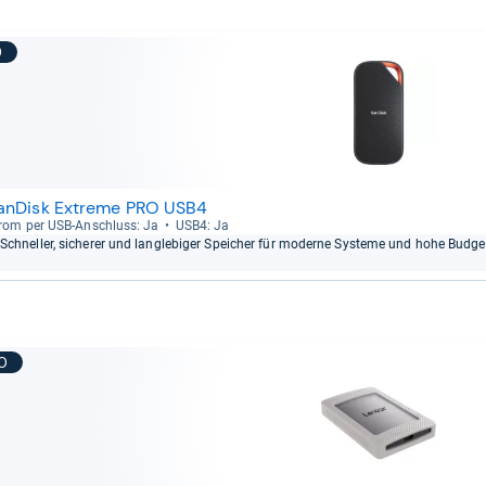
9
anDisk Extreme PRO USB4
rom per USB-​Anschluss: Ja
USB4: Ja
Schnel­ler, siche­rer und lang­le­bi­ger Spei­cher für moderne Sys­teme und hohe Bud­ge
10