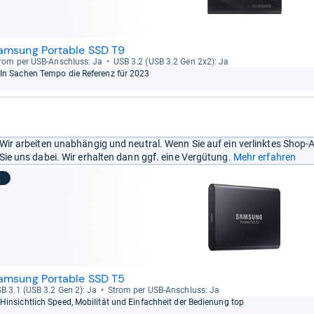
amsung Portable SSD T9
rom per USB-​Anschluss: Ja
USB 3.2 (USB 3.2 Gen 2x2): Ja
In Sachen Tempo die Refe­renz für 2023
Wir arbeiten unabhängig und neutral. Wenn Sie auf ein verlinktes Shop-
Sie uns dabei. Wir erhalten dann ggf. eine Vergütung.
Mehr erfahren
2
amsung Portable SSD T5
B 3.1 (USB 3.2 Gen 2): Ja
Strom per USB-​Anschluss: Ja
Hin­sicht­lich Speed, Mobi­li­tät und Ein­fach­heit der Bedie­nung top