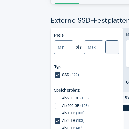
Externe SSD-Festplatten 
Min.
Max.
B
Preis
bis
Suche
Typ
SSD
(103)
G
Speicherplatz
103
Ab 250 GB
(103)
Ab 500 GB
(103)
1
Ab 1 TB
(103)
Ab 2 TB
(103)
Ab 3 TB
(45)