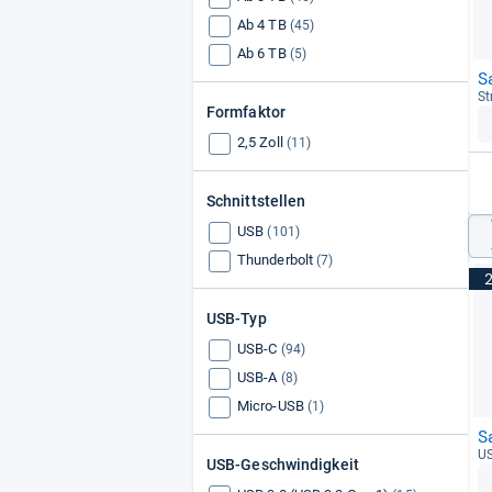
Ab 4 TB
(45)
Ab 6 TB
(5)
S
St
Formfaktor
2,5 Zoll
(11)
Schnittstellen
USB
(101)
Thunderbolt
(7)
USB-Typ
USB-C
(94)
USB-A
(8)
Micro-USB
(1)
S
US
USB-Geschwindigkeit