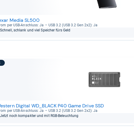
exar Media SL500
rom per USB-​Anschluss: Ja
USB 3.2 (USB 3.2 Gen 2x2): Ja
Schnell, schlank und viel Spei­cher fürs Geld
8
estern Digital WD_BLACK P40 Game Drive SSD
rom per USB-​Anschluss: Ja
USB 3.2 (USB 3.2 Gen 2x2): Ja
Jetzt noch kom­pak­ter und mit RGB-​Beleuch­tung