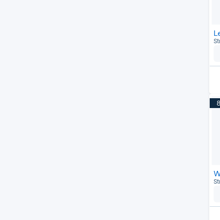
L
St
W
St