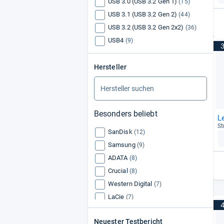
USB 3.0 (USB 3.2 Gen 1)
(15)
USB 3.1 (USB 3.2 Gen 2)
(44)
USB 3.2 (USB 3.2 Gen 2x2)
(36)
USB4
(9)
Hersteller
Besonders beliebt
L
St
SanDisk
(12)
Samsung
(9)
ADATA
(8)
Crucial
(8)
Western Digital
(7)
LaCie
(7)
Lexar Media
(6)
Neuester Testbericht
Seagate
(5)