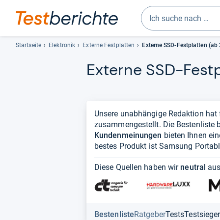
Geben
Sie
Startseite
Elektronik
Externe Festplatten
Externe SSD-Festplatten (ab 
mindestens
Externe SSD-​Fest­p
drei
Zeichen
ein.
Vorschläge
erscheinen
Unsere unabhängige Redaktion hat 
automatisch
zusammengestellt. Die Bestenliste b
und
Kundenmeinungen
bieten Ihnen ein
lassen
bestes Produkt ist Samsung Portabl
sich
mit
Diese Quellen haben wir
neutral
aus
den
Pfeiltasten
auswählen.
Bestenliste
Ratgeber
Tests
Testsiege