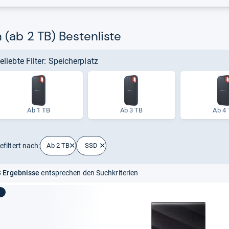
(ab 2 TB) Bestenliste
eliebte Filter: Speicherplatz
Ab 1 TB
Ab 3 TB
Ab 4
efiltert nach:
Ab 2 TB
SSD
 Ergebnisse
entsprechen den Suchkriterien