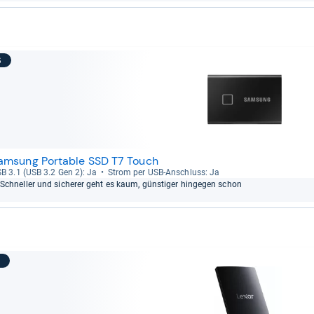
6
amsung Portable SSD T7 Touch
B 3.1 (USB 3.2 Gen 2): Ja
Strom per USB-​Anschluss: Ja
Schnel­ler und siche­rer geht es kaum, güns­ti­ger hin­ge­gen schon
7