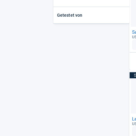
Transcend
(4)
Getestet von
Kingston
(4)
Orico Technologies
(3)
Intenso
(2)
S
US
Kioxia
(2)
PNY
(2)
OWC
(2)
L
US