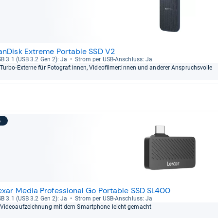
anDisk Extreme Portable SSD V2
B 3.1 (USB 3.2 Gen 2): Ja
Strom per USB-​Anschluss: Ja
Turbo-​Externe für Foto­graf:innen, Video­fil­mer:innen und ande­rer Anspruchs­volle
5
exar Media Professional Go Portable SSD SL400
B 3.1 (USB 3.2 Gen 2): Ja
Strom per USB-​Anschluss: Ja
Videoauf­zeich­nung mit dem Smart­phone leicht gemacht