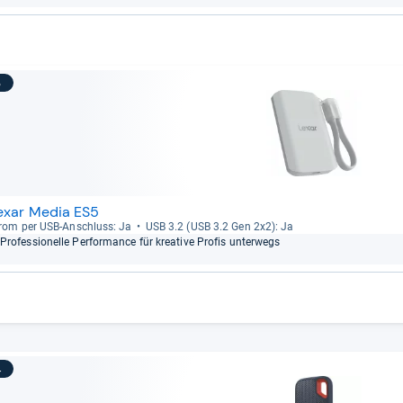
3
exar Media ES5
rom per USB-​Anschluss: Ja
USB 3.2 (USB 3.2 Gen 2x2): Ja
Pro­fes­sio­nelle Per­for­mance für krea­tive Pro­fis unter­wegs
4