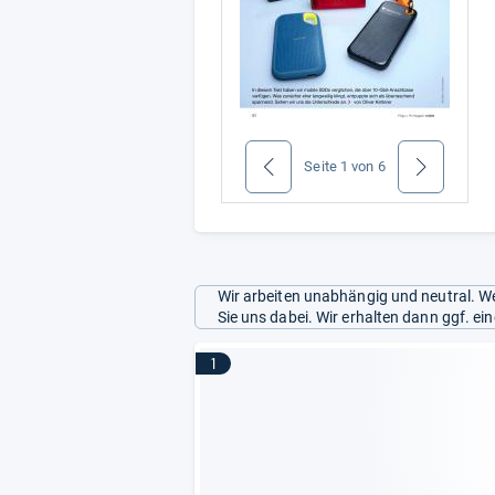
Seite
1
von
6
zurück
weiter
Wir arbeiten unabhängig und neutral. We
Sie uns dabei. Wir erhalten dann ggf. e
1