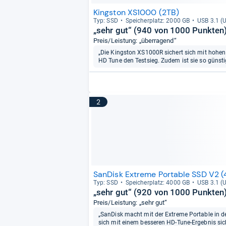
Kingston XS1000 (2TB)
Typ: SSD
Spei­cher­platz: 2000 GB
USB 3.1 (U
„sehr gut“ (940 von 1000 Punkten)
Preis/Leistung: „überragend“
„Die Kingston XS1000R sichert sich mit hohen
HD Tune den Testsieg. Zudem ist sie so günstig
2
SanDisk Extreme Portable SSD V2 (
Typ: SSD
Spei­cher­platz: 4000 GB
USB 3.1 (U
„sehr gut“ (920 von 1000 Punkten
Preis/Leistung: „sehr gut“
„SanDisk macht mit der Extreme Portable in der
sich mit einem besseren HD-Tune-Ergebnis sich