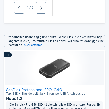
1
/
6
zurück
weiter
Wir arbeiten unabhängig und neutral. Wenn Sie auf ein verlinktes Shop-
Angebot klicken, unterstützen Sie uns dabei. Wir erhalten dann ggf. eine
Vergütung.
Mehr erfahren
1
SanDisk Professional PRO-G40
Typ: SSD
Thun­der­bolt: Ja
Strom per USB-​Anschluss: Ja
Note:1,2
„Die Sandisk Pro-G40 SSD ist die schnellste SSD in unserer Runde. Sie
erreicht an Macs mit Thunderbolt hervorragende Lese- und