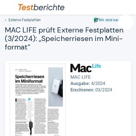
Externe Festplatten
Wir sind nachhaltig
Suc
MAC LIFE prüft Externe Fest­plat­ten
Geben
(3/2024): „Spei­cher­rie­sen im Mini­
Sie
for­mat“
mindest
drei
Zeichen
ein.
Vorschl
MAC LIFE
erschei
Ausgabe:
4/2024
automat
Erschienen:
03/2024
und
lassen
sich
mit
den
Pfeiltas
auswähl