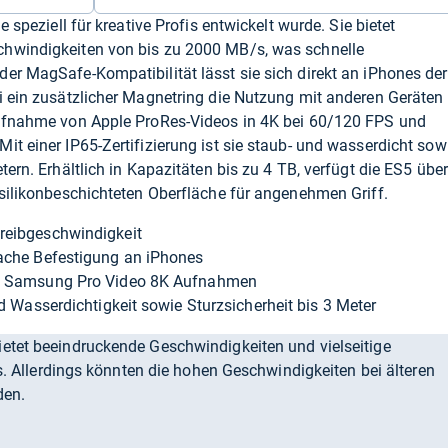
e speziell für kreative Profis entwickelt wurde. Sie bietet
chwindigkeiten von bis zu 2000 MB/s, was schnelle
er MagSafe-Kompatibilität lässt sie sich direkt an iPhones der
i ein zusätzlicher Magnetring die Nutzung mit anderen Geräten
Aufnahme von Apple ProRes-Videos in 4K bei 60/120 FPS und
it einer IP65-Zertifizierung ist sie staub- und wasserdicht sow
tern. Erhältlich in Kapazitäten bis zu 4 TB, verfügt die ES5 über
gsilikonbeschichteten Oberfläche für angenehmen Griff.
reibgeschwindigkeit
fache Befestigung an iPhones
nd Samsung Pro Video 8K Aufnahmen
nd Wasserdichtigkeit sowie Sturzsicherheit bis 3 Meter
etet beeindruckende Geschwindigkeiten und vielseitige
fis. Allerdings könnten die hohen Geschwindigkeiten bei älteren
den.