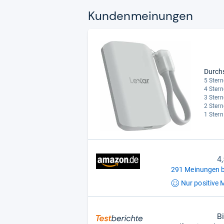
Kun­den­mei­nun­gen
Durch
5 Stern
4 Stern
3 Stern
2 Stern
1 Stern
4
291 Meinungen b
Nur positive
M
B