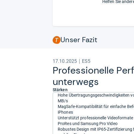
Helfen Sie ander
Unser Fazit
17.10.2025
ES5
Pro­fes­sio­nelle Per
unter­wegs
Stärken
Hohe Übertragungsgeschwindigkeiten vo
MB/s
MagSafe-Kompatibilität für einfache Be
iPhones
Unterstützt professionelle Videoformate
ProRes und Samsung Pro Video
Robustes Design mit IP65-Zertifizierung 