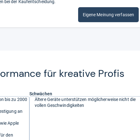
en bei der Kaufentscheidung.
Eigene Meinung verfassen
­for­mance für krea­tive Pro­fis
Schwächen
n bis zu 2000
Ältere Geräte unterstützen möglicherweise nicht die
vollen Geschwindigkeiten
festigung an
 wie Apple
für den