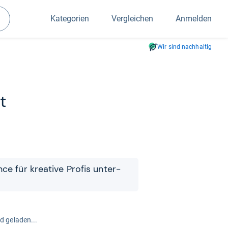
Kategorien
Vergleichen
Anmelden
Suchen
Wir sind nachhaltig
t
ance für krea­tive Pro­fis unter­
rd geladen...