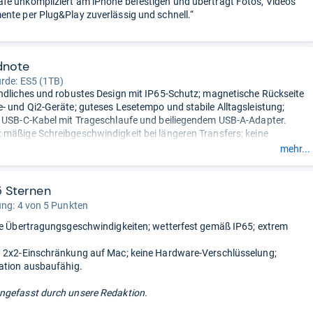
e unkompliziert am iPhone befestigen und überträgt Fotos, Videos
nte per Plug&Play zuverlässig und schnell.“
dnote
urde:
ES5 (1TB)
ndliches und robustes Design mit IP65-Schutz; magnetische Rückseite
- und Qi2-Geräte; guteses Lesetempo und stabile Alltagsleistung;
 USB-C-Kabel mit Trageschlaufe und beiliegendem USB-A-Adapter.
mäßige Schreibgeschwindigkeit bei längeren Transfers; keine
funktionen.
- Zusammengefasst durch unsere Redaktion.
mehr...
5 Sternen
ung: 4 von 5 Punkten
le Übertragungsgeschwindigkeiten; wetterfest gemäß IP65; extrem
 2x2-Einschränkung auf Mac; keine Hardware-Verschlüsselung;
ation ausbaufähig.
gefasst durch unsere Redaktion.