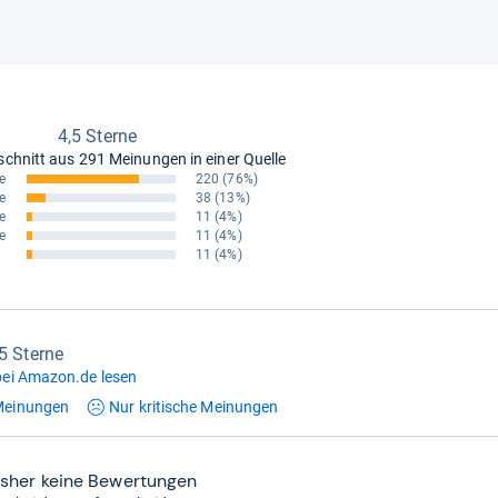
4,5 Sterne
schnitt aus
291 Meinungen in einer Quelle
e
220
(76%)
e
38
(13%)
e
11
(4%)
e
11
(4%)
11
(4%)
,5 Sterne
ei Amazon.de lesen
einungen
Nur kritische
Meinungen
isher keine Bewertungen