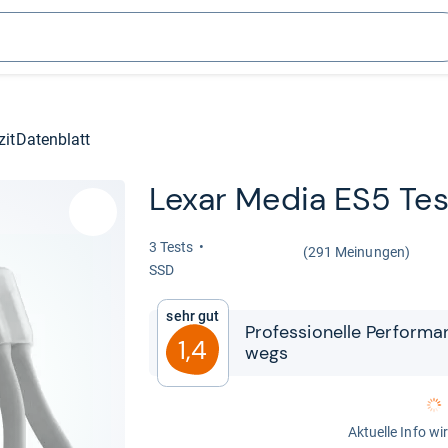
zit
Datenblatt
Lexar Media ES5 Tes
3 Tests
(291 Meinungen)
SSD
Sehr gut
Pro­fes­sio­nelle Per­for­m
1,4
wegs
Aktuelle Info wi