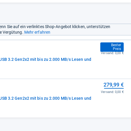
nn Sie auf ein verlinktes Shop-Angebot klicken, unterstützen
ine Vergütung.
Mehr erfahren
179,99 €
Bester
Preis
Versand:
0,00 €
USB 3.2 Gen2x2 mit bis zu 2.000 MB/s Lesen und
279,99 €
Versand:
0,00 €
USB 3.2 Gen2x2 mit bis zu 2.000 MB/s Lesen und