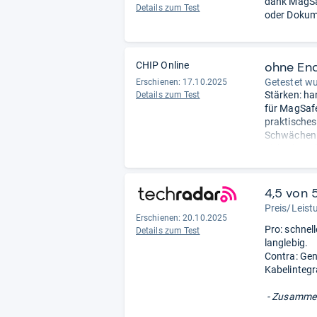
dank MagSaf
Details zum Test
oder Dokume
ohne En
CHIP Online
Getestet w
Erschienen: 17.10.2025
Stärken: ha
Details zum Test
für MagSafe
praktisches
Schwächen: 
Sicherheits
4,5 von 
Preis/Leist
Erschienen: 20.10.2025
Pro: schnel
Details zum Test
langlebig.
Contra: Gen
Kabelintegr
- Zusammen