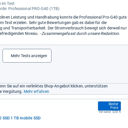
 im Test
urde:
Professional PRO-G40 (1TB)
iplinen Leistung und Handhabung konnte die Professional Pro-G40 gute
im Test erzielen. Sehr gute Bewertungen gab es dabei für die
g und Transportierbarkeit. Der Stromverbrauch bewegt sich derweil nur
efriedigenden Niveau.
- Zusammengefasst durch unsere Redaktion.
Mehr Tests anzeigen
nn Sie auf ein verlinktes Shop-Angebot klicken, unterstützen
ine Vergütung.
Mehr erfahren
289,00 €
Bester
Preis
Versand:
0,00 €
0 SSD 1 TB mobile SSD