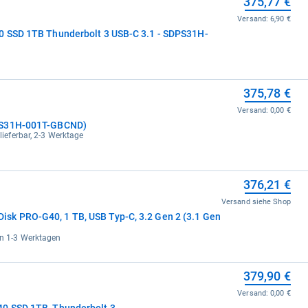
375,77 €
Versand:
6,90 €
0 SSD 1TB Thunderbolt 3 USB-C 3.1 - SDPS31H-
375,78 €
Versand:
0,00 €
PS31H-001T-GBCND)
 lieferbar, 2-3 Werktage
376,21 €
Versand siehe Shop
k PRO-G40, 1 TB, USB Typ-C, 3.2 Gen 2 (3.1 Gen
in 1-3 Werktagen
379,90 €
Versand:
0,00 €
SANDISK Professional PRO-G40 SSD 1TB, Thunderbolt 3