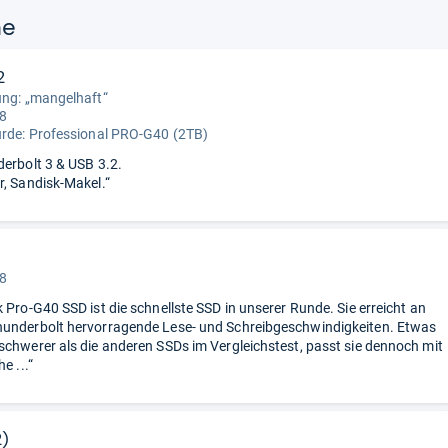
ne
2
ung: „mangelhaft“
 8
urde:
Professional PRO-G40 (2TB)
derbolt 3 & USB 3.2.
r, Sandisk-Makel.“
 8
k Pro-G40 SSD ist die schnellste SSD in unserer Runde. Sie erreicht an
underbolt hervorragende Lese- und Schreibgeschwindigkeiten. Etwas
schwerer als die anderen SSDs im Vergleichstest, passt sie dennoch mit
e ...“
2)