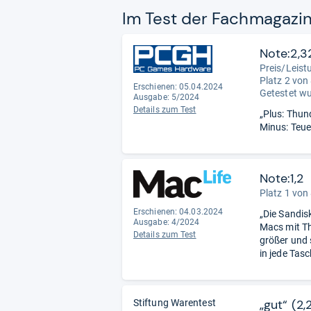
Im Test der Fach­ma­ga­zi
Note:2,3
Preis/Leist
Platz 2 von
Erschienen: 05.04.2024
Getestet w
Ausgabe: 5/2024
Details zum Test
„Plus: Thun
Minus: Teue
Note:1,2
Platz 1 von
Erschienen: 04.03.2024
„Die Sandis
Ausgabe: 4/2024
Macs mit Th
Details zum Test
größer und 
in jede Tasch
„gut“ (2,
Stiftung Warentest