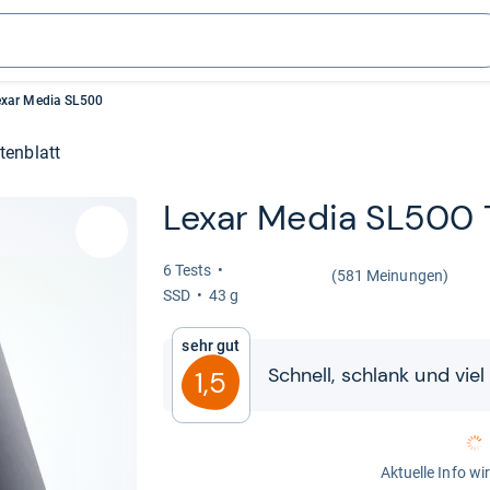
exar Media SL500
tenblatt
Lexar Media SL500 
6 Tests
(581 Meinungen)
SSD
43 g
Sehr gut
Schnell, schlank und viel
1,5
Aktuelle Info wi