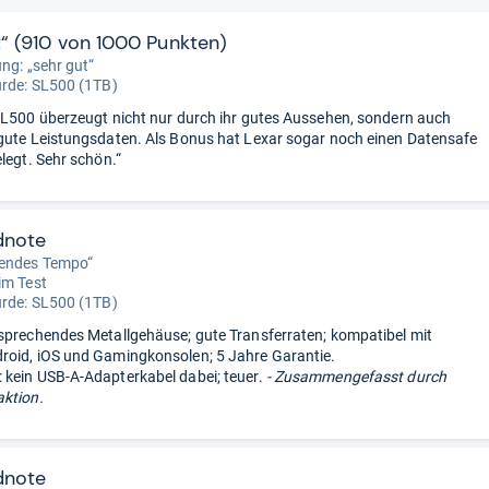
t“ (910 von 1000 Punkten)
ung: „sehr gut“
urde:
SL500 (1TB)
SL500 überzeugt nicht nur durch ihr gutes Aussehen, sondern auch
gute Leistungsdaten. Als Bonus hat Lexar sogar noch einen Datensafe
legt. Sehr schön.“
dnote
endes Tempo“
im Test
urde:
SL500 (1TB)
sprechendes Metallgehäuse; gute Transferraten; kompatibel mit
oid, iOS und Gamingkonsolen; 5 Jahre Garantie.
kein USB-A-Adapterkabel dabei; teuer.
- Zusammengefasst durch
ktion.
dnote