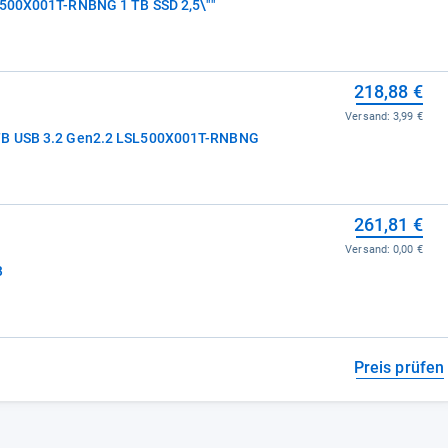
SL500X001T-RNBNG 1 TB SSD 2,5\""
218,88 €
Versand:
3,99 €
1TB USB 3.2 Gen2.2 LSL500X001T-RNBNG
261,81 €
Versand:
0,00 €
 1TB
Preis prüfen