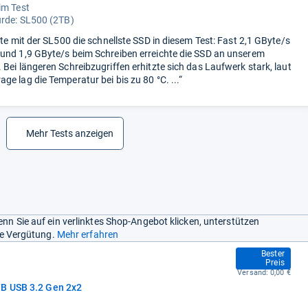
im Test
urde:
SL500 (2TB)
rte mit der SL500 die schnellste SSD in diesem Test: Fast 2,1 GByte/s
und 1,9 GByte/s beim Schreiben erreichte die SSD an unserem
 Bei längeren Schreibzugriffen erhitzte sich das Laufwerk stark, laut
ge lag die Temperatur bei bis zu 80 °C. ...“
Mehr Tests anzeigen
nn Sie auf ein verlinktes Shop-Angebot klicken, unterstützen
ine Vergütung.
Mehr erfahren
162,99 €
Bester
Preis
Versand:
0,00 €
TB USB 3.2 Gen 2x2