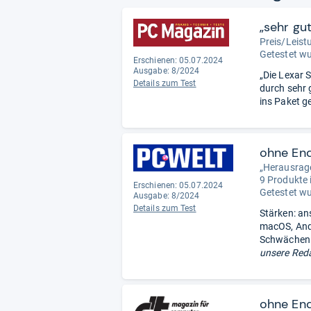
„sehr gu
Preis/Leist
Getestet w
Erschienen: 05.07.2024
Ausgabe: 8/2024
„Die Lexar 
Details zum Test
durch sehr 
ins Paket ge
ohne En
„Herausrag
9 Produkte 
Erschienen: 05.07.2024
Getestet w
Ausgabe: 8/2024
Details zum Test
Stärken: an
macOS, Andr
Schwächen: 
unsere Reda
ohne En