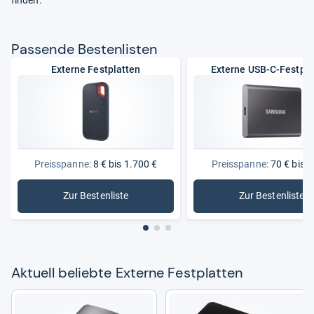
Pas­sende Bes­ten­lis­ten
Externe Festplatten
Externe USB-C-Festpla
Preisspanne:
8 € bis 1.700 €
Preisspanne:
70 € bis 6
Zur Bestenliste
Zur Bestenliste
: Externe Festplatten
: Externe
Aktu­ell beliebte Externe Fest­plat­ten