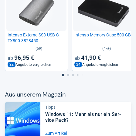
Intenso Externe SSD USB-​C
Intenso Memory Case 500 GB
TX800 3828450
(59)
(4k+)
96,95 €
41,90 €
22
24
Angebote vergleichen
Angebote vergleichen
Aus unse­rem Maga­zin
Tipps
Win­dows 11: Mehr als nur ein Ser­
vice Pack?
Zum Artikel