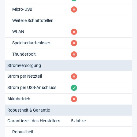
fehlt
Micro-USB
Weitere Schnittstellen
fehlt
WLAN
fehlt
Speicherkartenleser
fehlt
Thunderbolt
Stromversorgung
fehlt
Strom per Netzteil
vorhanden
Strom per USB-Anschluss
fehlt
Akkubetrieb
Robustheit & Garantie
Garantiezeit des Herstellers
5 Jahre
Robustheit