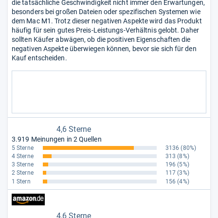
die tatsächliche Geschwindigkeit nicht immer den Erwartungen,
besonders bei großen Dateien oder spezifischen Systemen wie
dem Mac M1. Trotz dieser negativen Aspekte wird das Produkt
häufig für sein gutes Preis-Leistungs-Verhältnis gelobt. Daher
sollten Käufer abwägen, ob die positiven Eigenschaften die
negativen Aspekte überwiegen können, bevor sie sich für den
Kauf entscheiden.
4,6 Sterne
3.919 Meinungen in 2 Quellen
5 Sterne
3136
(80%)
4 Sterne
313
(8%)
3 Sterne
196
(5%)
2 Sterne
117
(3%)
1 Stern
156
(4%)
4,6 Sterne