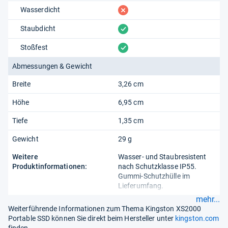
fehlt
Wasserdicht
vorhanden
Staubdicht
vorhanden
Stoßfest
Abmessungen & Gewicht
Breite
3,26 cm
Höhe
6,95 cm
Tiefe
1,35 cm
Gewicht
29 g
Weitere
Wasser- und Staubresistent
Produktinformationen:
nach Schutzklasse IP55.
Gummi-Schutzhülle im
Lieferumfang.
mehr...
Weiterführende Informationen zum Thema Kingston XS2000
Portable SSD können Sie direkt beim Hersteller unter
kingston.com
finden.