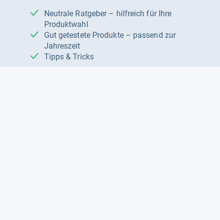
Neutrale Ratgeber – hilfreich für Ihre
Produktwahl
Gut getestete Produkte – passend zur
Jahreszeit
Tipps & Tricks
Datenschutz und Widerruf
Auf
Auf
Auf
Facebook
Instagram
X
folgen
folgen
folgen
Über uns
Testmagazine