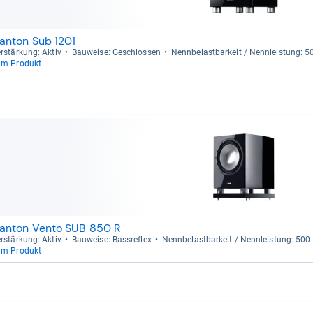
anton Sub 1201
r­stär­kung: Aktiv
Bau­weise: Geschlos­sen
Nenn­be­last­bar­keit / Nenn­leis­tung: 
um Produkt
anton Vento SUB 850 R
r­stär­kung: Aktiv
Bau­weise: Bass­re­flex
Nenn­be­last­bar­keit / Nenn­leis­tung: 50
um Produkt