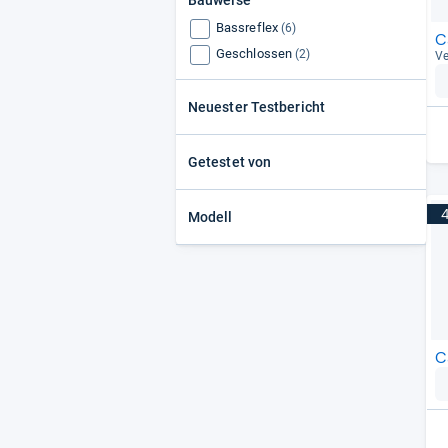
Bauweise
(2)
Bowers & Wilkins
(1)
Bassreflex
(6)
C
Geschlossen
(2)
Ve
Neuester Testbericht
Getestet von
Modell
C