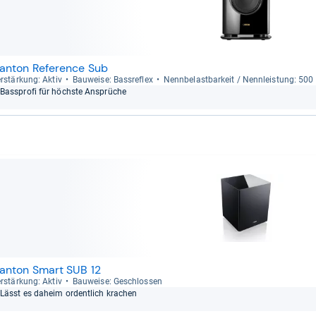
anton Reference Sub
r­stär­kung: Aktiv
Bau­weise: Bass­re­flex
Nenn­be­last­bar­keit / Nenn­leis­tung: 50
Bass­profi für höchste Ansprü­che
anton Smart SUB 12
r­stär­kung: Aktiv
Bau­weise: Geschlos­sen
Lässt es daheim ordent­lich kra­chen