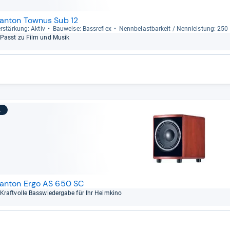
anton Townus Sub 12
r­stär­kung: Aktiv
Bau­weise: Bass­re­flex
Nenn­be­last­bar­keit / Nenn­leis­tung: 25
Passt zu Film und Musik
4
anton Ergo AS 650 SC
Kraft­volle Bass­wie­der­gabe für Ihr Heim­kino