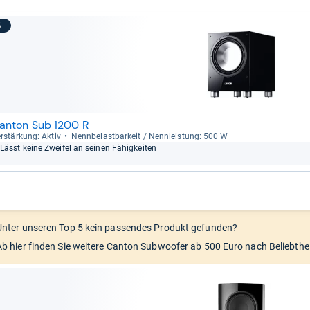
5
anton Sub 1200 R
r­stär­kung: Aktiv
Nenn­be­last­bar­keit / Nenn­leis­tung: 500 W
Lässt keine Zwei­fel an sei­nen Fähig­kei­ten
Unter unseren Top 5 kein passendes Produkt gefunden?
Ab hier finden Sie weitere Canton Subwoofer ab 500 Euro nach Beliebthei