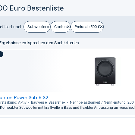
0 Euro Bestenliste
efiltert nach:
Subwoofer
Canton
Preis: ab 500 €
Ergebnisse
entsprechen den Suchkriterien
anton Power Sub 8 S2
r­stär­kung: Aktiv
Bau­weise: Bass­re­flex
Nenn­be­last­bar­keit / Nenn­leis­tung: 20
Kom­pak­ter Sub­woofer mit kraft­vol­lem Bass und fle­xibler Anpas­sung an ver­schi