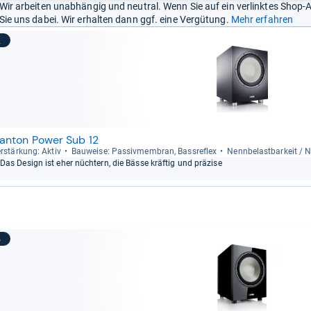
Wir arbeiten unabhängig und neutral. Wenn Sie auf ein verlinktes Shop-
Sie uns dabei. Wir erhalten dann ggf. eine Vergütung.
Mehr erfahren
2
anton Power Sub 12
r­stär­kung: Aktiv
Bau­weise: Pas­siv­mem­bran, Bass­re­flex
Nenn­be­last­bar­keit /
Das Design ist eher nüch­tern, die Bässe kräf­tig und prä­zise
3