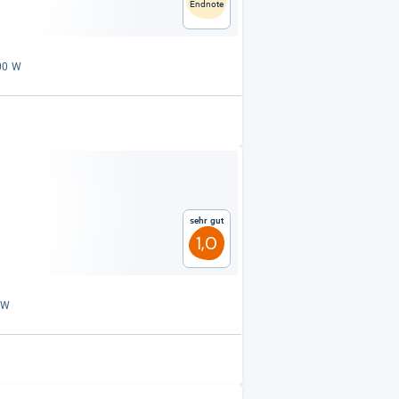
Endnote
500 W
Sehr gut
1,0
0 W