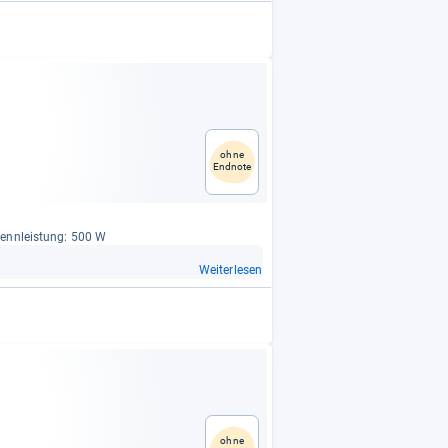
ohne
Endnote
 Nenn­leis­tung: 500 W
Weiterlesen
ohne