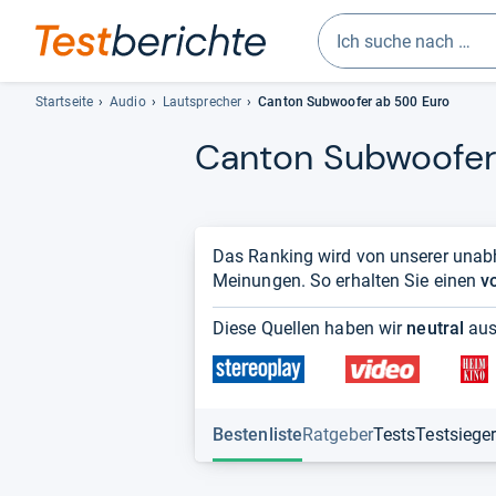
Geben
Sie
Startseite
Audio
Lautsprecher
Canton Subwoofer ab 500 Euro
mindestens
Can­ton Sub­woofe
drei
Zeichen
ein.
Vorschläge
erscheinen
Das Ranking wird von unserer unabh
automatisch
Meinungen. So erhalten Sie einen
v
und
lassen
Diese Quellen haben wir
neutral
aus
sich
mit
den
Pfeiltasten
Bestenliste
Ratgeber
Tests
Testsiege
auswählen.