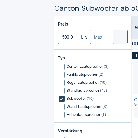
Canton Subwoofer ab 50
Min.
Max.
Preis
G
bis
Suche
10 
1
Typ
Center-Lautsprecher
(3)
Funklautsprecher
(2)
Regallautsprecher
(10)
Standlautsprecher
(45)
Subwoofer
(10)
C
Ve
Wand-Lautsprecher
(3)
Höhenlautsprecher
(1)
Verstärkung