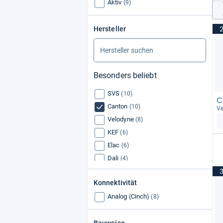
Aktiv
(9)
Hersteller
Besonders beliebt
SVS
(10)
C
Canton
(10)
Ve
Velodyne
(8)
KEF
(6)
Elac
(6)
Dali
(4)
Sonos
(3)
Konnektivität
Focal
(3)
Analog (Cinch)
Nubert
(8)
(3)
Klipsch
(3)
Bose