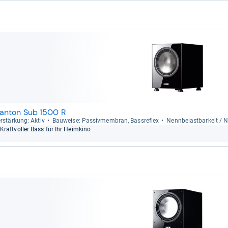
anton Sub 1500 R
r­stär­kung: Aktiv
Bau­weise: Pas­siv­mem­bran, Bass­re­flex
Nenn­be­last­bar­keit /
Kraft­vol­ler Bass für Ihr Heim­kino