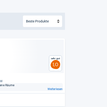
Sehr gut
1,0
0 W
e­dene Räume
Weiterlesen