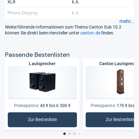
XLR
k.A.
Phono-Eingang
k.A.
mehr...
Weiterführende Informationen zum Thema Canton Sub 10.2
können Sie direkt beim Hersteller unter
canton.de
finden.
Pas­sende Bes­ten­lis­ten
Lautsprecher
Canton Lautsprech
Preisspanne:
40 € bis 6.500 €
Preisspanne:
170 € bis 3
Zur Bestenliste
Zur Bestenliste
: Lautsprecher
: Canton 