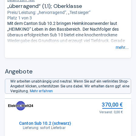
Details zum Test
„überragend“ (1,1); Oberklasse
Preis/Leistung: „hervorragend“, „Testsieger“
Platz 1 von 3
Mit dem Canton Sub 10.2 bringen Heimkinoanwender laut
„HEIMKINO“ Leben in den Bassbereich. Der Nachfolger des
überaus erfolgreichen Sub 10 bietet eine knochentrockene
Wiedergabe des Grundtons und erzeugt viel Tiefdruck. Gerade
bei Kinofilmen und basslastiger Musik fällt er im Test positiv
mehr...
auf. Das Besondere dabei ist, dass er seine Überzeugungskraft
auch bei höchsten Pegeln nicht verliert, sondern weiter
standfest und druckvoll agiert. Nicht weniger überzeugt seine
Spielweise die Redaktion aber auch in leisen Passagen.
Angebote
Neben dieser reinen musikalischen Leistung kann sich auch die
Ausstattung sehen lassen. Im Test fällt positiv auf: Der Sub 10.2
Wir arbeiten unabhängig und neutral. Wenn Sie auf ein verlinktes Shop-
Angebot klicken, unterstützen Sie uns dabei. Wir erhalten dann ggf. eine
bietet eine Endstufe mit einer Leistung von 300 Watt, was auch
Vergütung.
Mehr erfahren
für die Beschallung großer Wohnzimmer ausreicht. Der
Übertragungsbereich liegt bei 22 bis 200 Hz.
370,00 €
Versand:
0,00 €
Canton Sub 10.2 (schwarz)
Lieferung: sofort Lieferbar