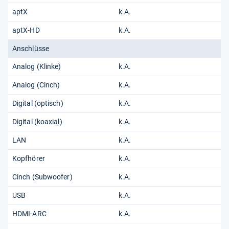
aptX
k.A.
aptX-HD
k.A.
Anschlüsse
Analog (Klinke)
k.A.
Analog (Cinch)
k.A.
Digital (optisch)
k.A.
Digital (koaxial)
k.A.
LAN
k.A.
Kopfhörer
k.A.
Cinch (Subwoofer)
k.A.
USB
k.A.
HDMI-ARC
k.A.