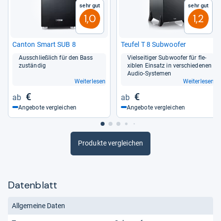
Sehr gut
Sehr gut
1,0
1,2
Can­ton Smart SUB 8
Teu­fel T 8 Sub­woofer
Aus­schließ­lich für den Bass
Viel­sei­ti­ger Sub­woofer für fle­
zustän­dig
xiblen Ein­satz in ver­schie­de­nen
Audio-​Sys­te­men
Weiterlesen
Weiterlesen
€
€
Angebote vergleichen
Angebote vergleichen
Produkte vergleichen
Datenblatt
Allgemeine Daten