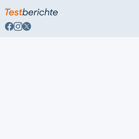
Auf
Auf
Auf
Facebook
Instagram
X
folgen
folgen
folgen
Über uns
Testmagazine
Unsere Redaktion
FAQ
Presse
Unser Magazin
Karriere
Feedback
Partnerbereich
Kontakt
Unsere Kategorien
Impressum
Datenschutzerklärung
Datenschutzeinstellungen
AGB