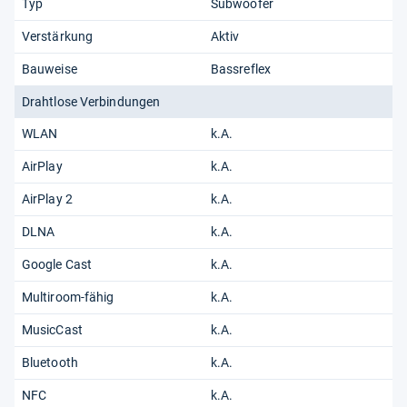
Typ
Subwoofer
Verstärkung
Aktiv
Bauweise
Bassreflex
Drahtlose Verbindungen
WLAN
k.A.
AirPlay
k.A.
AirPlay 2
k.A.
DLNA
k.A.
Google Cast
k.A.
Multiroom-fähig
k.A.
MusicCast
k.A.
Bluetooth
k.A.
NFC
k.A.