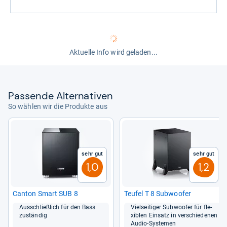
Aktuelle Info wird geladen...
Pas­sende Alter­na­ti­ven
So wählen wir die Produkte aus
Sehr gut
Sehr gut
1,0
1,2
Can­ton Smart SUB 8
Teu­fel T 8 Sub­woofer
Aus­schließ­lich für den Bass
Viel­sei­ti­ger Sub­woofer für fle­
zustän­dig
xiblen Ein­satz in ver­schie­de­nen
Audio-​Sys­te­men