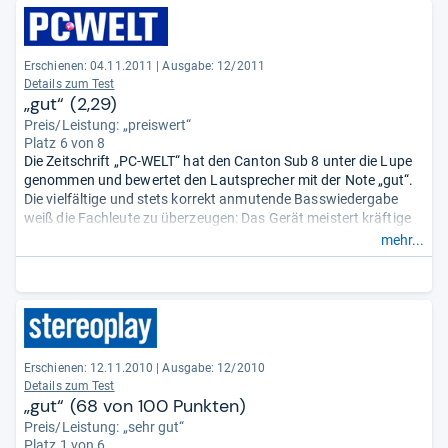
Erschienen: 04.11.2011
|
Ausgabe: 12/2011
Details zum Test
„gut“ (2,29)
Preis/Leistung: „preiswert“
Platz 6 von 8
Die Zeitschrift „PC-WELT“ hat den Canton Sub 8 unter die Lupe
genommen und bewertet den Lautsprecher mit der Note „gut“.
Die vielfältige und stets korrekt anmutende Basswiedergabe
weiß die Fachleute zu überzeugen: Das Gerät meistert kräftige
Filmexplosionen problemlos, kommt mit tiefen, straffen
mehr...
Popbässen gut zurecht und gibt auch ruppige Hip-Hop-
Bassdrums präzise und knackig wieder.
In großen Räumen kann es dem Produkt jedoch ein wenig an
Volumen mangeln. Wenn es zu sehr tiefen und lauten Tönen
kommt, werden die einzelnen Nuancen zudem nicht korrekt
voneinander getrennt. Aufgrund der von der Redaktion gelobten
Erschienen: 12.11.2010
|
Ausgabe: 12/2010
kompakten Maße lässt sich das Modell stets gut unterbringen.
Details zum Test
Außerdem eignet sich das Produkt auch für Stereoanlagen.
„gut“ (68 von 100 Punkten)
Preis/Leistung: „sehr gut“
Platz 1 von 6