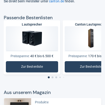
Sie direkt beim Hersteller unter
canton.de
finden.
Pas­sende Bes­ten­lis­ten
Lautsprecher
Canton Lautsprech
Preisspanne:
40 € bis 6.500 €
Preisspanne:
170 € bis 3
Zur Bestenliste
Zur Bestenliste
: Lautsprecher
: Canton 
Aus unse­rem Maga­zin
Produkte