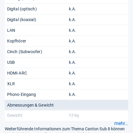
Digital (optisch)
k.A.
Digital (koaxial)
k.A.
LAN
k.A.
Kopfhörer
k.A.
Cinch (Subwoofer)
k.A.
USB
k.A.
HDMI-ARC
k.A.
XLR
k.A.
Phono-Eingang
k.A.
Abmessungen & Gewicht
Gewicht
12 kg
mehr...
Weiterführende Informationen zum Thema Canton Sub 8 können