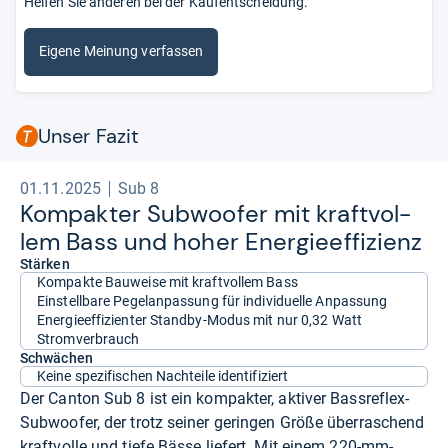
Helfen Sie anderen bei der Kaufentscheidung.
Eigene Meinung verfassen
Unser Fazit
01.11.2025
Sub 8
Kom­pak­ter Sub­woofer mit kraft­vol­
lem Bass und hoher Ener­gie­ef­fi­zi­enz
Stärken
Kompakte Bauweise mit kraftvollem Bass
Einstellbare Pegelanpassung für individuelle Anpassung
Energieeffizienter Standby-Modus mit nur 0,32 Watt
Stromverbrauch
Schwächen
Keine spezifischen Nachteile identifiziert
Der Canton Sub 8 ist ein kompakter, aktiver Bassreflex-
Subwoofer, der trotz seiner geringen Größe überraschend
kraftvolle und tiefe Bässe liefert. Mit einem 220-mm-