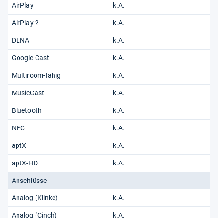
AirPlay
k.A.
AirPlay 2
k.A.
DLNA
k.A.
Google Cast
k.A.
Multiroom-fähig
k.A.
MusicCast
k.A.
Bluetooth
k.A.
NFC
k.A.
aptX
k.A.
aptX-HD
k.A.
Anschlüsse
Analog (Klinke)
k.A.
Analog (Cinch)
k.A.