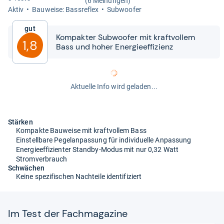
(6 Meinungen)
Aktiv
Bau­weise: Bass­re­flex
Sub­woofer
Gut
Kom­pak­ter Sub­woofer mit kraft­vol­lem
1,8
Bass und hoher Ener­gie­ef­fi­zi­enz
Aktuelle Info wird geladen...
Stärken
Kompakte Bauweise mit kraftvollem Bass
Einstellbare Pegelanpassung für individuelle Anpassung
Energieeffizienter Standby-Modus mit nur 0,32 Watt
Stromverbrauch
Schwächen
Keine spezifischen Nachteile identifiziert
Im Test der Fach­ma­ga­zine