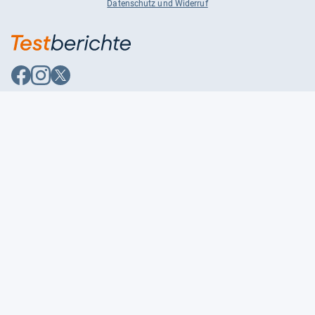
Datenschutz und Widerruf
Auf
Auf
Auf
Facebook
Instagram
X
folgen
folgen
folgen
Über uns
Testmagazine
Unsere Redaktion
FAQ
Presse
Unser Magazin
Karriere
Feedback
Partnerbereich
Kontakt
Unsere Kategorien
Impressum
Datenschutzerklärung