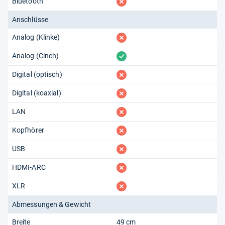
fehlt
Bluetooth
Anschlüsse
fehlt
Analog (Klinke)
vorhanden
Analog (Cinch)
fehlt
Digital (optisch)
fehlt
Digital (koaxial)
fehlt
LAN
fehlt
Kopfhörer
fehlt
USB
fehlt
HDMI-ARC
fehlt
XLR
Abmessungen & Gewicht
Breite
49 cm