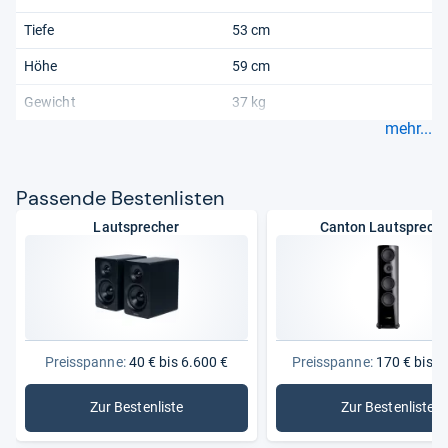
Tiefe
53 cm
Höhe
59 cm
Gewicht
37 kg
mehr...
Pas­sende Bes­ten­lis­ten
Lautsprecher
Canton Lautsprech
Preisspanne:
40 € bis 6.600 €
Preisspanne:
170 € bis 4
Zur Bestenliste
Zur Bestenliste
: Lautsprecher
: Canton 