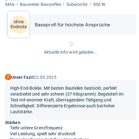
Aktiv
Bau­weise: Bass­re­flex
Sub­woofer
500 W
ohne
Bass­profi für höchste Ansprü­che
Endnote
Aktuelle Info wird geladen...
Unser Fazit
22.05.2025
High-End-Bolide. Mit besten Bauteilen bestückt, perfekt
verarbeitet und sehr schwer (37 Kilogramm). Begeistert im
Test mit enormer Kraft, überragendem Tiefgang und
Schnelligkeit. Differenzierte Ergebnisse auch bei hoher
Lautstärke.
Stärken
Tiefe untere Grenzfrequenz
Viel Leistung, spielt sehr druckvoll