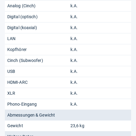
Analog (Cinch)
k.A.
Digital (optisch)
k.A.
Digital (koaxial)
k.A.
LAN
k.A.
Kopfhörer
k.A.
Cinch (Subwoofer)
k.A.
USB
k.A.
HDMI-ARC
k.A.
XLR
k.A.
Phono-Eingang
k.A.
Abmessungen & Gewicht
Gewicht
23,6 kg