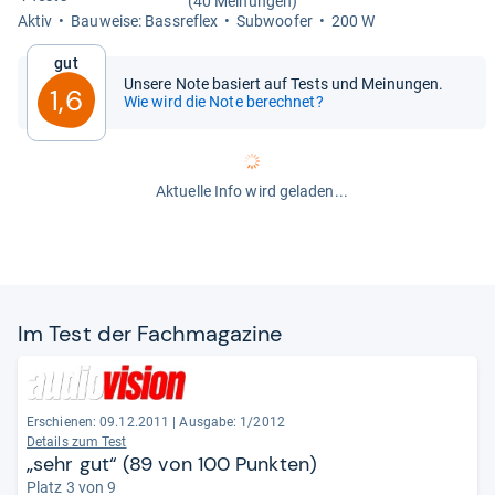
(40 Meinungen)
Aktiv
Bau­weise: Bass­re­flex
Sub­woofer
200 W
Gut
Unsere Note basiert auf Tests und Meinungen.
1,6
Wie wird die Note berechnet?
Aktuelle Info wird geladen...
Im Test der Fach­ma­ga­zine
Erschienen: 09.12.2011
|
Ausgabe: 1/2012
Details zum Test
„sehr gut“ (89 von 100 Punkten)
Platz 3 von 9