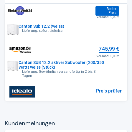
459,00 €
Bester
Preis
Versand:
0,00 €
Canton Sub 12.2 (weiss)
Lieferung: sofort Lieferbar
745,99 €
Versand:
0,00 €
Canton SUB 12.2 aktiver Subwoofer (200/350
Watt) weiss (Stück)
Lieferung: Gewöhnlich versandfertig in 2 bis 3
Tagen
Preis prüfen
Kun­den­mei­nun­gen