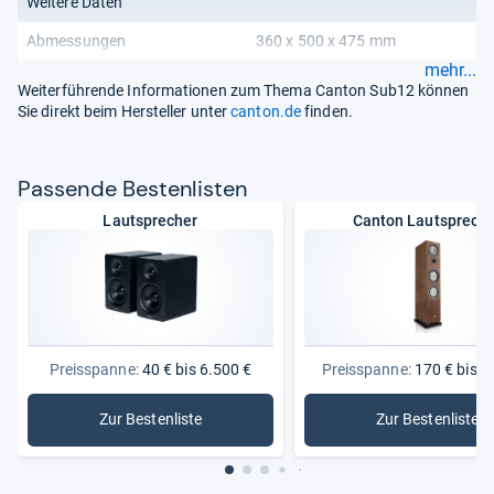
Weitere Daten
Abmessungen
360 x 500 x 475 mm
mehr...
Weiterführende Informationen zum Thema Canton Sub12 können
Sie direkt beim Hersteller unter
canton.de
finden.
Pas­sende Bes­ten­lis­ten
Lautsprecher
Canton Lautsprech
Preisspanne:
40 € bis 6.500 €
Preisspanne:
170 € bis 3
Zur Bestenliste
Zur Bestenliste
: Lautsprecher
: Canton 