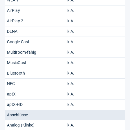
AirPlay
k.A.
AirPlay 2
k.A.
DLNA
k.A.
Google Cast
k.A.
Multiroom-fähig
k.A.
MusicCast
k.A.
Bluetooth
k.A.
NFC
k.A.
aptX
k.A.
aptX-HD
k.A.
Anschlüsse
Analog (Klinke)
k.A.