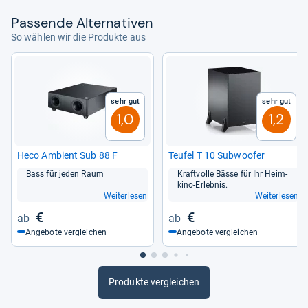
Pas­sende Alter­na­ti­ven
So wählen wir die Produkte aus
Sehr gut
Sehr gut
1,0
1,2
Heco Ambient Sub 88 F
Teu­fel T 10 Sub­woofer
Bass für jeden Raum
Kraft­volle Bässe für Ihr Heim­
kino-​Erleb­nis.
Weiterlesen
Weiterlesen
€
€
Angebote vergleichen
Angebote vergleichen
Produkte vergleichen