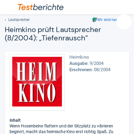
Lautsprecher
Wir sind nachhaltig
Suc
Heim­kino prüft Laut­spre­cher
Geben
(8/2004): „Tie­fen­rausch“
Sie
mindest
drei
Heimkino
Zeichen
Ausgabe:
9/2004
ein.
Erschienen:
08/2004
Vorschl
erschei
automat
und
lassen
sich
mit
den
Inhalt
Pfeiltas
Wenn Hosenbeine flattern und der Sitzplatz zu vibrieren
auswähl
beginnt, macht das heimische Kino erst richtig Spaß. Zu