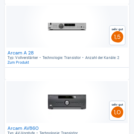
Sehr gut
1,5
Arcam A 28
Typ: Voll­ver­stär­ker
Tech­no­lo­gie: Tran­sis­tor
Anzahl der Kanäle: 2
Zum Produkt
Sehr gut
1,0
Arcam AV860
Typ: AV-​Vor­stufe
Tech­no­lo­gie: Tran­sis­tor