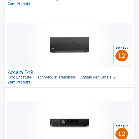
Zum Produkt
Sehr gut
1,2
Arcam P49
Typ: End­stufe
Tech­no­lo­gie: Tran­sis­tor
Anzahl der Kanäle: 2
Zum Produkt
Sehr gut
1,2