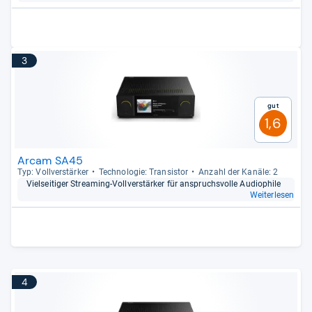
3
Gut
1,6
Arcam SA45
Typ: Voll­ver­stär­ker
Tech­no­lo­gie: Tran­sis­tor
Anzahl der Kanäle: 2
Viel­sei­ti­ger Stre­a­ming-​Voll­ver­stär­ker für anspruchs­volle Audio­phile
Weiterlesen
4