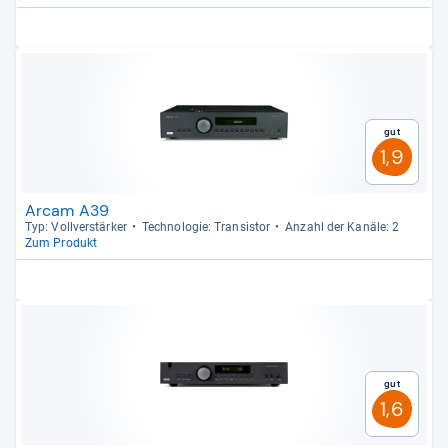
Gut
1,9
Arcam A39
Typ: Voll­ver­stär­ker
Tech­no­lo­gie: Tran­sis­tor
Anzahl der Kanäle: 2
Zum Produkt
Gut
1,6