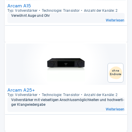
Arcam A15
Typ: Voll­ver­stär­ker
Tech­no­lo­gie: Tran­sis­tor
Anzahl der Kanäle: 2
Ver­wöhnt Auge und Ohr
Weiterlesen
ohne
Endnote
Arcam A25+
Typ: Voll­ver­stär­ker
Tech­no­lo­gie: Tran­sis­tor
Anzahl der Kanäle: 2
Voll­ver­stär­ker mit viel­sei­ti­gen Anschluss­mög­lich­kei­ten und hoch­wer­ti­
ger Klang­wie­der­gabe
Weiterlesen