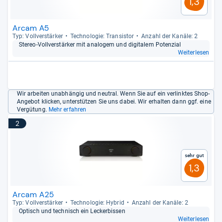
1,3
Arcam A5
Typ: Voll­ver­stär­ker
Tech­no­lo­gie: Tran­sis­tor
Anzahl der Kanäle: 2
Ste­reo-​Voll­ver­stär­ker mit ana­lo­gem und digi­ta­lem Poten­zial
Weiterlesen
Wir arbeiten unabhängig und neutral. Wenn Sie auf ein verlinktes Shop-
Angebot klicken, unterstützen Sie uns dabei. Wir erhalten dann ggf. eine
Vergütung.
Mehr erfahren
2
Sehr gut
1,3
Arcam A25
Typ: Voll­ver­stär­ker
Tech­no­lo­gie: Hybrid
Anzahl der Kanäle: 2
Optisch und tech­nisch ein Lecker­bis­sen
Weiterlesen