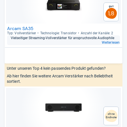
Gut
1,8
Arcam SA35
Typ: Voll­ver­stär­ker
Tech­no­lo­gie: Tran­sis­tor
Anzahl der Kanäle: 2
Viel­sei­ti­ger Stre­a­ming-​Voll­ver­stär­ker für anspruchs­volle Audio­phile
Weiterlesen
Unter unseren Top 4 kein passendes Produkt gefunden?
Ab hier finden Sie weitere Arcam Verstärker nach Beliebtheit
sortiert.
ohne
Endnote