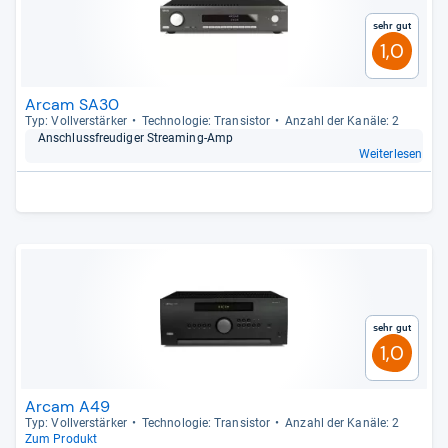
Sehr gut
1,0
Arcam SA30
Typ: Voll­ver­stär­ker
Tech­no­lo­gie: Tran­sis­tor
Anzahl der Kanäle: 2
Anschluss­freu­di­ger Stre­a­ming-​Amp
Weiterlesen
Sehr gut
1,0
Arcam A49
Typ: Voll­ver­stär­ker
Tech­no­lo­gie: Tran­sis­tor
Anzahl der Kanäle: 2
Zum Produkt