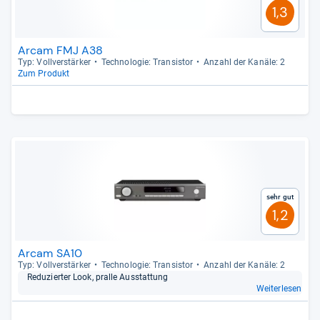
1,3
Arcam FMJ A38
Typ: Voll­ver­stär­ker
Tech­no­lo­gie: Tran­sis­tor
Anzahl der Kanäle: 2
Zum Produkt
Sehr gut
1,2
Arcam SA10
Typ: Voll­ver­stär­ker
Tech­no­lo­gie: Tran­sis­tor
Anzahl der Kanäle: 2
Redu­zier­ter Look, pralle Aus­stat­tung
Weiterlesen