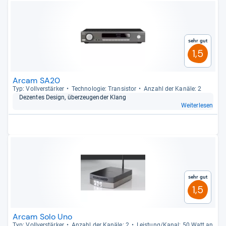
Sehr gut
1,5
Arcam SA20
Typ: Voll­ver­stär­ker
Tech­no­lo­gie: Tran­sis­tor
Anzahl der Kanäle: 2
Dezen­tes Design, über­zeu­gen­der Klang
Weiterlesen
Sehr gut
1,5
Arcam Solo Uno
Typ: Voll­ver­stär­ker
Anzahl der Kanäle: 2
Leis­tung/Kanal: 50 Watt an