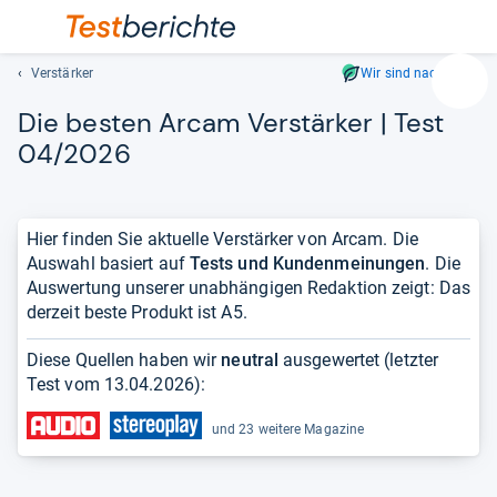
Verstärker
Wir sind nachhaltig
Suc
Die bes­ten Arcam Ver­stär­ker | Test
Geben
Sie
04/2026
mindest
drei
Zeichen
Hier finden Sie aktuelle Verstärker von Arcam. Die
ein.
Auswahl basiert auf
Tests und Kundenmeinungen
. Die
Vorschl
Auswertung unserer unabhängigen Redaktion zeigt: Das
erschei
derzeit beste Produkt ist A5.
automat
und
Diese Quellen haben wir
neutral
ausgewertet (letzter
lassen
Test vom
13.04.2026
):
sich
mit
und 23 weitere Magazine
den
Pfeiltas
auswähl