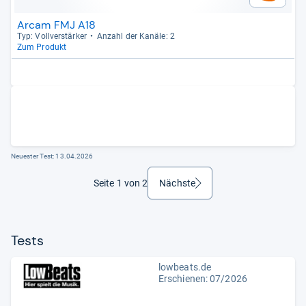
Arcam FMJ A18
Typ: Voll­ver­stär­ker
Anzahl der Kanäle: 2
Zum Produkt
Neuester Test:
13.04.2026
Seite 1 von 2
Nächste
weiter
Tests
lowbeats.de
Erschienen:
07/2026