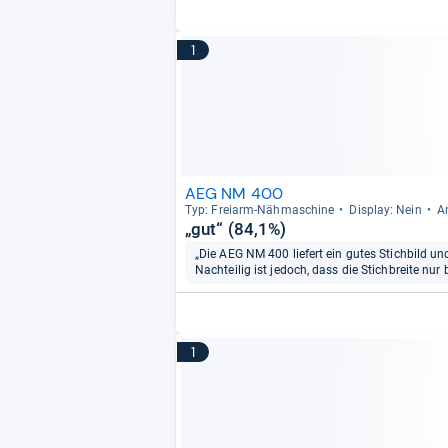
1
AEG NM 400
Typ: Frei­arm-​Näh­ma­schine
Dis­play: Nein
A
„gut“ (84,1%)
„Die AEG NM 400 liefert ein gutes Stichbild un
Nachteilig ist jedoch, dass die Stichbreite nur
1