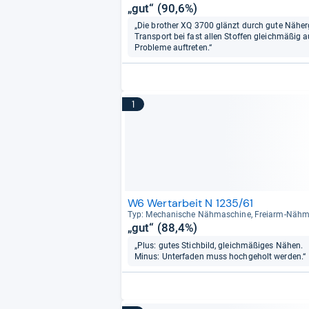
„gut“ (90,6%)
„Die brother XQ 3700 glänzt durch gute Näher
Transport bei fast allen Stoffen gleichmäßig a
Probleme auftreten.“
1
W6 Wertarbeit N 1235/61
Typ: Mecha­ni­sche Näh­ma­schine, Frei­arm-​Näh­
„gut“ (88,4%)
„Plus: gutes Stichbild, gleichmäßiges Nähen.
Minus: Unterfaden muss hochgeholt werden.“