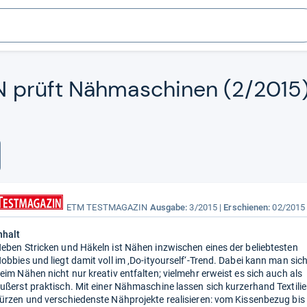
5
 prüft Näh­ma­schi­nen (2/2015)
ETM TESTMAGAZIN
Ausgabe:
3/2015
Erschienen:
02/2015
nhalt
eben Stricken und Häkeln ist Nähen inzwischen eines der beliebtesten
obbies und liegt damit voll im ‚Do-ityourself‘-Trend. Dabei kann man sic
eim Nähen nicht nur kreativ entfalten; vielmehr erweist es sich auch als
ußerst praktisch. Mit einer Nähmaschine lassen sich kurzerhand Textili
ürzen und verschiedenste Nähprojekte realisieren: vom Kissenbezug bis