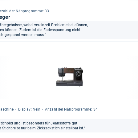
nzahl der Näh­pro­gramme: 33
ieger
Nähergebnisse, wobei vereinzelt Probleme bei dünnen,
men können. Zudem ist die Fadenspannung nicht
ach gespannt werden muss.“
ma­schine
Dis­play: Nein
Anzahl der Näh­pro­gramme: 34
Stichbild und ist besonders für Jeansstoffe gut
 Stichbreite nur beim Zickzackstich einstellbar ist.“