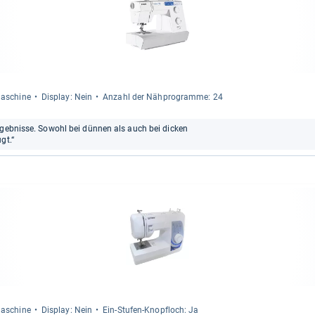
ma­schine
Dis­play: Nein
Anzahl der Näh­pro­gramme: 24
rgebnisse. Sowohl bei dünnen als auch bei dicken
gt.“
ma­schine
Dis­play: Nein
Ein-​Stu­fen-​Knopf­loch: Ja