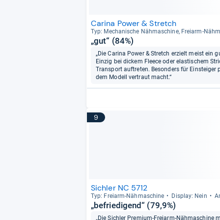
Carina Power & Stretch
Typ: Mecha­ni­sche Näh­ma­schine, Frei­arm-​Näh­
„gut“ (84%)
„Die Carina Power & Stretch erzielt meist ein
Einzig bei dickem Fleece oder elastischem St
Transport auftreten. Besonders für Einsteiger p
dem Modell vertraut macht.“
9
Sichler NC 5712
Typ: Frei­arm-​Näh­ma­schine
Dis­play: Nein
A
„befriedigend“ (79,9%)
„Die Sichler Premium-Freiarm-Nähmaschine mi