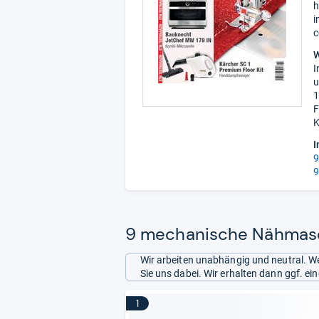
h
i
c
W
I
u
1
F
K
I
9
9
9 mechanische Nähmasch
Wir arbeiten unabhängig und neutral. We
Sie uns dabei. Wir erhalten dann ggf. e
1