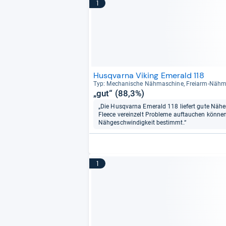
1
Husqvarna Viking Emerald 118
Typ: Mecha­ni­sche Näh­ma­schine, Frei­arm-​Näh­
„gut“ (88,3%)
„Die Husqvarna Emerald 118 liefert gute Nähe
Fleece vereinzelt Probleme auftauchen können. 
Nähgeschwindigkeit bestimmt.“
1