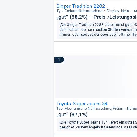
Singer Tradition 2282
Typ: Frei­arm-​Näh­ma­schine
Dis­play: Nein
A
„gut“ (88,2%) – Preis-/Leistungss
„Die Singer Tradition 2282 bietet meist gute 
elastischen oder sehr dicken Stoffen vorkom
immer ideal, sodass der Oberfaden oft mehrf
1
Toyota Super Jeans 34
Typ: Mecha­ni­sche Näh­ma­schine, Frei­arm-​Näh­
„gut“ (87,1%)
„Die Toyota Super Jeans J34 liefert ein gutes 
geeignet. Zu bemängeln ist allerdings, dass die