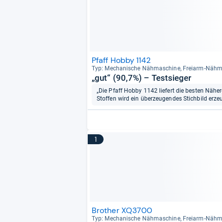
Pfaff Hobby 1142
Typ: Mecha­ni­sche Näh­ma­schine, Frei­arm-​Näh­
„gut“ (90,7%) – Testsieger
„Die Pfaff Hobby 1142 liefert die besten Nähe
Stoffen wird ein überzeugendes Stichbild erzeu
1
Brother XQ3700
Typ: Mecha­ni­sche Näh­ma­schine, Frei­arm-​Näh­