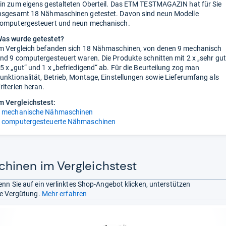
in zum eigens gestalteten Oberteil. Das ETM TESTMAGAZIN hat für Sie
nsgesamt 18 Nähmaschinen getestet. Davon sind neun Modelle
omputergesteuert und neun mechanisch.
as wurde getestet?
m Vergleich befanden sich 18 Nähmaschinen, von denen 9 mechanisch
nd 9 computergesteuert waren. Die Produkte schnitten mit 2 x „sehr gut
5 x „gut“ und 1 x „befriedigend“ ab. Für die Beurteilung zog man
unktionalität, Betrieb, Montage, Einstellungen sowie Lieferumfang als
riterien heran.
m Vergleichstest:
 mechanische Nähmaschinen
 computergesteuerte Nähmaschinen
inen im Vergleichstest
nn Sie auf ein verlinktes Shop-Angebot klicken, unterstützen
ine Vergütung.
Mehr erfahren