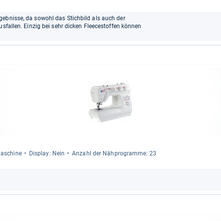
gebnisse, da sowohl das Stichbild als auch der
usfallen. Einzig bei sehr dicken Fleecestoffen können
ma­schine
Dis­play: Nein
Anzahl der Näh­pro­gramme: 23