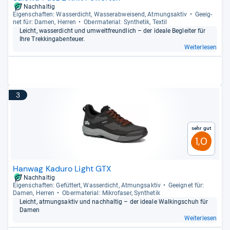
Nachhaltig
Eigen­schaf­ten: Was­ser­dicht, Was­ser­ab­wei­send, Atmungs­ak­tiv
Geeig­
net für: Damen, Her­ren
Ober­ma­te­rial: Syn­the­tik, Tex­til
Leicht, was­ser­dicht und umwelt­freund­lich – der ideale Beglei­ter für
Ihre Trek­kin­ga­ben­teuer.
Weiterlesen
3
Sehr gut
1,0
Hanwag Kaduro Light GTX
Nachhaltig
Eigen­schaf­ten: Gefüt­tert, Was­ser­dicht, Atmungs­ak­tiv
Geeig­net für:
Damen, Her­ren
Ober­ma­te­rial: Mikro­fa­ser, Syn­the­tik
Leicht, atmungs­ak­tiv und nach­hal­tig – der ideale Wal­kingschuh für
Damen
Weiterlesen