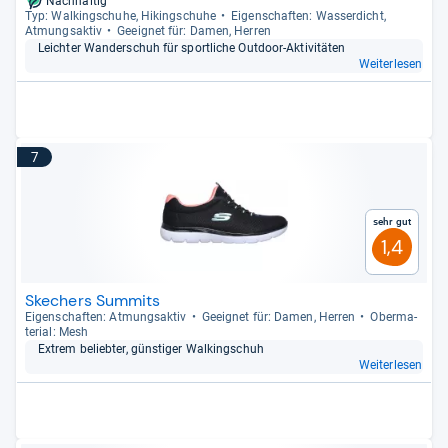
Nachhaltig
Typ: Wal­kingschuhe, Hikingschuhe
Eigen­schaf­ten: Was­ser­dicht,
Atmungs­ak­tiv
Geeig­net für: Damen, Her­ren
Leich­ter Wan­der­schuh für sport­li­che Out­door-​Akti­vi­tä­ten
Weiterlesen
7
Sehr gut
1,4
Skechers Summits
Eigen­schaf­ten: Atmungs­ak­tiv
Geeig­net für: Damen, Her­ren
Ober­ma­
te­rial: Mesh
Extrem belieb­ter, güns­ti­ger Wal­kingschuh
Weiterlesen