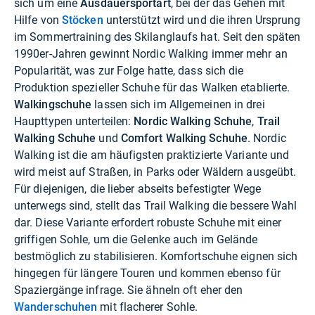
sich um eine
Ausdauersportart
, bei der das Gehen mit
Hilfe von
Stöcken
unterstützt wird und die ihren Ursprung
im Sommertraining des Skilanglaufs hat. Seit den späten
1990er-Jahren gewinnt Nordic Walking immer mehr an
Popularität, was zur Folge hatte, dass sich die
Produktion spezieller Schuhe für das Walken etablierte.
Walkingschuhe
lassen sich im Allgemeinen in drei
Haupttypen unterteilen:
Nordic Walking Schuhe
,
Trail
Walking Schuhe
und
Comfort Walking Schuhe
. Nordic
Walking ist die am häufigsten praktizierte Variante und
wird meist auf Straßen, in Parks oder Wäldern ausgeübt.
Für diejenigen, die lieber abseits befestigter Wege
unterwegs sind, stellt das Trail Walking die bessere Wahl
dar. Diese Variante erfordert robuste Schuhe mit einer
griffigen Sohle, um die Gelenke auch im Gelände
bestmöglich zu stabilisieren. Komfortschuhe eignen sich
hingegen für längere Touren und kommen ebenso für
Spaziergänge infrage. Sie ähneln oft eher den
Wanderschuhen
mit flacherer Sohle.