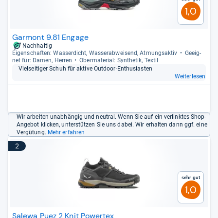
1,0
Garmont 9.81 Engage
Nachhaltig
Eigen­schaf­ten: Was­ser­dicht, Was­ser­ab­wei­send, Atmungs­ak­tiv
Geeig­
net für: Damen, Her­ren
Ober­ma­te­rial: Syn­the­tik, Tex­til
Viel­sei­ti­ger Schuh für aktive Out­door-​Enthu­sias­ten
Weiterlesen
Wir arbeiten unabhängig und neutral. Wenn Sie auf ein verlinktes Shop-
Angebot klicken, unterstützen Sie uns dabei. Wir erhalten dann ggf. eine
Vergütung.
Mehr erfahren
2
Sehr gut
1,0
Salewa Puez 2 Knit Powertex