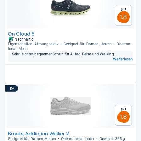
Gut
1,8
On Cloud 5
Nachhaltig
Eigen­schaf­ten: Atmungs­ak­tiv
Geeig­net für: Damen, Her­ren
Ober­ma­
te­rial: Mesh
Sehr leich­ter, beque­mer Schuh für All­tag, Reise und Wal­king
Weiterlesen
19
Gut
1,8
Brooks Addiction Walker 2
Geeig­net für: Damen, Her­ren
Ober­ma­te­rial: Leder
Gewicht: 365 g