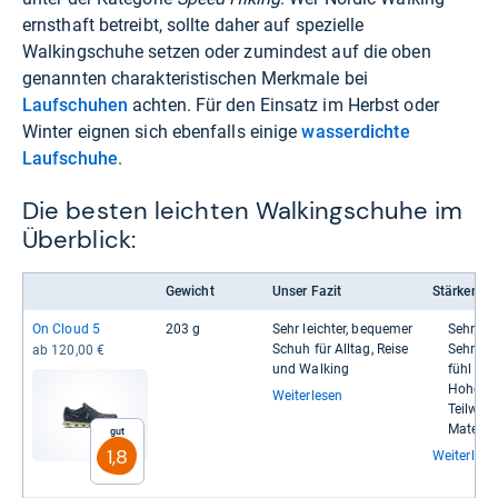
ernsthaft betreibt, sollte daher auf spezielle
Walkingschuhe setzen oder zumindest auf die oben
genannten charakteristischen Merkmale bei
Laufschuhen
achten. Für den Einsatz im Herbst oder
Winter eignen sich ebenfalls einige
wasserdichte
Laufschuhe
.
Die besten leichten Walkingschuhe im
Überblick:
Gewicht
Unser Fazit
Stärken
On Cloud 5
203 g
Sehr leich­ter, beque­mer
Sehr ger
Schuh für All­tag, Reise
Sehr ang
ab 120,00 €
und Wal­king
fühl
Hohe Atm
Weiterlesen
Teil­weis
Mate­rial
Gut
1,8
Weiterlese