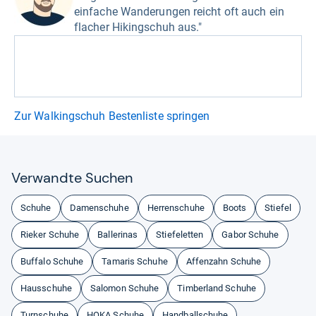
einfache Wanderungen reicht oft auch ein
flacher Hikingschuh aus."
Zur Walkingschuh Bestenliste springen
Ver­wandte Suchen
Schuhe
Damenschuhe
Herrenschuhe
Boots
Stiefel
Rieker Schuhe
Ballerinas
Stiefeletten
Gabor Schuhe
Buffalo Schuhe
Tamaris Schuhe
Affenzahn Schuhe
Hausschuhe
Salomon Schuhe
Timberland Schuhe
Turnschuhe
HOKA Schuhe
Handballschuhe