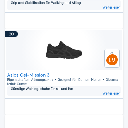
Grip und Sta­bi­li­sa­tion für Wal­king und All­tag
Weiterlesen
20
Gut
1,9
Asics Gel-Mission 3
Eigen­schaf­ten: Atmungs­ak­tiv
Geeig­net für: Damen, Her­ren
Ober­ma­
te­rial: Gummi
Güns­tige Wal­kingschuhe für sie und ihn
Weiterlesen