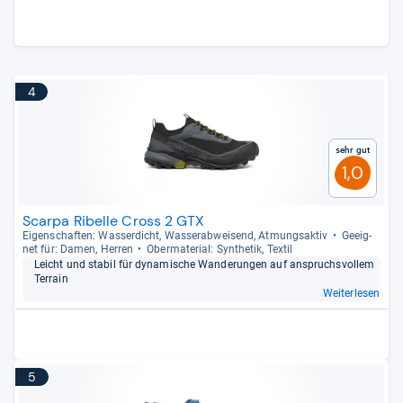
4
Sehr gut
1,0
Scarpa Ribelle Cross 2 GTX
Eigen­schaf­ten: Was­ser­dicht, Was­ser­ab­wei­send, Atmungs­ak­tiv
Geeig­
net für: Damen, Her­ren
Ober­ma­te­rial: Syn­the­tik, Tex­til
Leicht und sta­bil für dyna­mi­sche Wan­de­run­gen auf anspruchs­vol­lem
Ter­rain
Weiterlesen
5