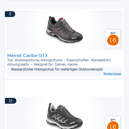
11
Gut
1,6
Meindl Caribe GTX
Typ: Wal­kingschuhe, Hikingschuhe
Eigen­schaf­ten: Was­ser­dicht,
Atmungs­ak­tiv
Geeig­net für: Damen, Her­ren
Was­ser­dich­ter Hikingschuh für viel­fäl­ti­gen Out­door­ein­satz
Weiterlesen
12
Gut
1,6