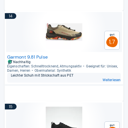
14
Gut
1,7
Garmont 9.81 Pulse
Nachhaltig
Eigen­schaf­ten: Schnell­trock­nend, Atmungs­ak­tiv
Geeig­net für: Uni­sex,
Damen, Her­ren
Ober­ma­te­rial: Syn­the­tik
Leich­ter Schuh mit Strick­schaft aus PET
Weiterlesen
15
Gut