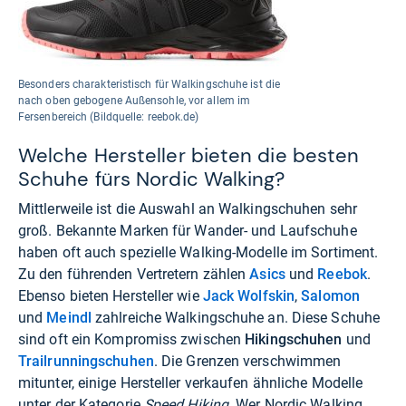
Besonders charakteristisch für Walkingschuhe ist die
nach oben gebogene Außensohle, vor allem im
Fersenbereich (Bildquelle: reebok.de)
Welche Hersteller bieten die besten
Schuhe fürs Nordic Walking?
Mittlerweile ist die Auswahl an Walkingschuhen sehr
groß. Bekannte Marken für Wander- und Laufschuhe
haben oft auch spezielle Walking-Modelle im Sortiment.
Zu den führenden Vertretern zählen
Asics
und
Reebok
.
Ebenso bieten Hersteller wie
Jack Wolfskin
,
Salomon
und
Meindl
zahlreiche Walkingschuhe an. Diese Schuhe
sind oft ein Kompromiss zwischen
Hikingschuhen
und
Trailrunningschuhen
. Die Grenzen verschwimmen
mitunter, einige Hersteller verkaufen ähnliche Modelle
unter der Kategorie
Speed Hiking
. Wer Nordic Walking