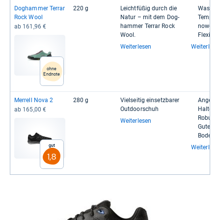
Dog­ham­mer Ter­rar
220 g
Leicht­fü­ßig durch die
Was­ser­
Rock Wool
Natur – mit dem Dog­
Tem­pe­ra
ham­mer Ter­rar Rock
no­wolle
ab 161,96 €
Wool.
Fle­xi­bl
Weiterlesen
Weiterlese
ohne
Endnote
Mer­rell Nova 2
280 g
Viel­sei­tig ein­setz­ba­rer
Ange­ne
Out­door­schuh
Halt­ge­
ab 165,00 €
Robust
Weiterlesen
Guter Gr
Boden
Gut
Weiterlese
1,8