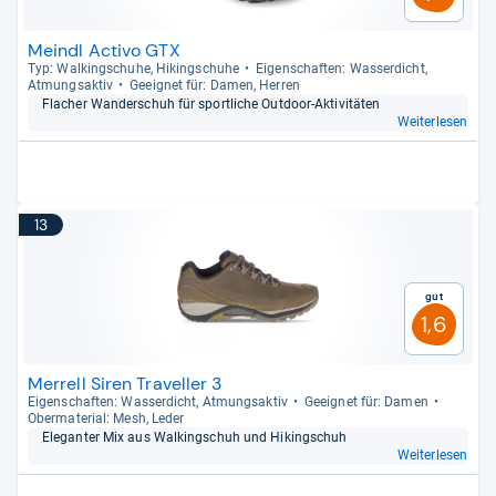
Meindl Activo GTX
Typ: Wal­kingschuhe, Hikingschuhe
Eigen­schaf­ten: Was­ser­dicht,
Atmungs­ak­tiv
Geeig­net für: Damen, Her­ren
Fla­cher Wan­der­schuh für sport­li­che Out­door-​Akti­vi­tä­ten
Weiterlesen
13
Gut
1,6
Merrell Siren Traveller 3
Eigen­schaf­ten: Was­ser­dicht, Atmungs­ak­tiv
Geeig­net für: Damen
Ober­ma­te­rial: Mesh, Leder
Ele­gan­ter Mix aus Wal­kingschuh und Hikingschuh
Weiterlesen