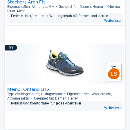
Skechers Arch Fit
Eigen­schaf­ten: Atmungs­ak­tiv
Geeig­net für: Damen, Her­ren
Ober­ma­
te­rial: Mesh
Feder­leich­ter, beque­mer Wal­kingschuh für Damen und Her­ren
Weiterlesen
10
Gut
1,6
Meindl Ontario GTX
Typ: Wal­kingschuhe, Hikingschuhe
Eigen­schaf­ten: Was­ser­dicht,
Atmungs­ak­tiv
Geeig­net für: Damen, Her­ren
Robust und kom­for­ta­bel für jedes Aben­teuer
Weiterlesen