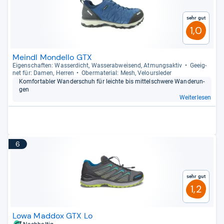
Sehr gut
1,0
Meindl Mondello GTX
Eigen­schaf­ten: Was­ser­dicht, Was­ser­ab­wei­send, Atmungs­ak­tiv
Geeig­
net für: Damen, Her­ren
Ober­ma­te­rial: Mesh, Velours­le­der
Kom­for­ta­bler Wan­der­schuh für leichte bis mit­tel­schwere Wan­de­run­
gen
Weiterlesen
6
Sehr gut
1,2
Lowa Maddox GTX Lo