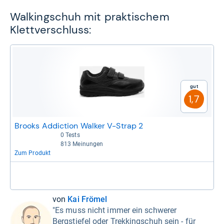
Walkingschuh mit praktischem
Klettverschluss:
Gut
1,7
Brooks Addiction Walker V-Strap 2
0 Tests
Bisher keine Bewertungen
813 Meinungen
4,3 von 5 Sternen
Zum Produkt
von
Kai Frömel
"Es muss nicht immer ein schwerer
Bergstiefel oder Trekkingschuh sein - für