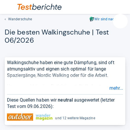
Wanderschuhe
Wir sind nachhaltig
Suc
Die bes­ten Wal­kingschuhe | Test
Geben
Sie
06/2026
mindest
drei
Zeichen
Walkingschuhe haben eine gute Dämpfung, sind oft
ein.
atmungsaktiv und eignen sich optimal für lange
Vorschl
Spaziergänge, Nordic Walking oder für die Arbeit.
erschei
automat
Unsere unabhängige Redaktion stellt
die besten
mehr...
und
Walkingschuhe
in einer übersichtlichen und aktuellen
lassen
Bestenliste
für Sie bereit. Damit Sie sich einen
Diese Quellen haben wir
neutral
ausgewertet (letzter
sich
vollständigen und objektiven Überblick über die Qualität
Test vom
09.06.2026
):
mit
eines Produktes verschaffen können, berücksichtigen
den
wir
Testergebnisse
aus Fachmagazinen und zeigen die
und 12 weitere Magazine
Pfeiltas
Erfahrungen
von Kundinnen und Kunden.
auswähl