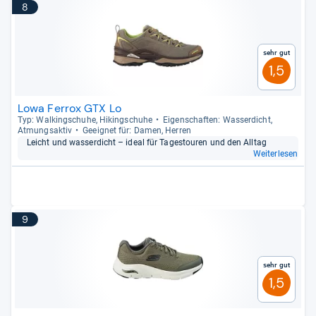
8
Sehr gut
1,5
Lowa Ferrox GTX Lo
Typ: Wal­kingschuhe, Hikingschuhe
Eigen­schaf­ten: Was­ser­dicht,
Atmungs­ak­tiv
Geeig­net für: Damen, Her­ren
Leicht und was­ser­dicht – ideal für Tages­tou­ren und den All­tag
Weiterlesen
9
Sehr gut
1,5