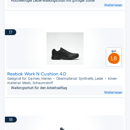
Hoch­wer­ti­ger Leder-​Wal­kingschuh mit grif­fi­ger Sohle
Weiterlesen
17
Gut
1,8
Reebok Work N Cushion 4.0
Geeig­net für: Damen, Her­ren
Ober­ma­te­rial: Syn­the­tik, Leder
Innen­
ma­te­rial: Mesh, Schaum­stoff
Wal­kingschuh für den Arbeit­sall­tag
Weiterlesen
18