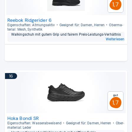
1,7
Reebok Ridgerider 6
Eigen­schaf­ten: Atmungs­ak­tiv
Geeig­net für: Damen, Her­ren
Ober­ma­
te­rial: Mesh, Syn­the­tik
Wal­kingschuh mit gutem Grip und fai­rem Preis-​Leis­tungs-​Ver­hält­nis
Weiterlesen
16
Gut
1,7
Hoka Bondi SR
Eigen­schaf­ten: Was­ser­ab­wei­send
Geeig­net für: Damen, Her­ren
Ober­
ma­te­rial: Leder