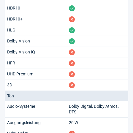
vorhanden
HDR10
fehlt
HDR10+
vorhanden
HLG
vorhanden
Dolby Vision
fehlt
Dolby Vision IQ
fehlt
HFR
fehlt
UHD Premium
fehlt
3D
Ton
Audio-Systeme
Dolby Digital
Dolby Atmos
DTS
Ausgangsleistung
20 W