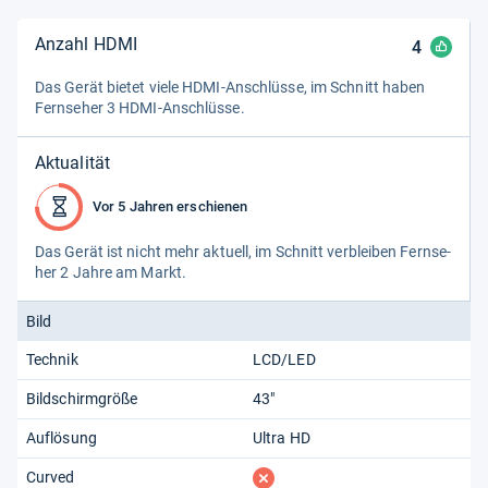
Anzahl HDMI
4
Das Gerät bie­tet viele HDMI-​Anschlüsse, im Schnitt haben
Fern­se­her 3 HDMI-​Anschlüsse.
Aktualität
Vor 5 Jahren erschienen
Das Gerät ist nicht mehr aktu­ell, im Schnitt ver­blei­ben Fern­se­
her 2 Jahre am Markt.
Bild
Technik
LCD/LED
Bildschirmgröße
43"
Auflösung
Ultra HD
fehlt
Curved