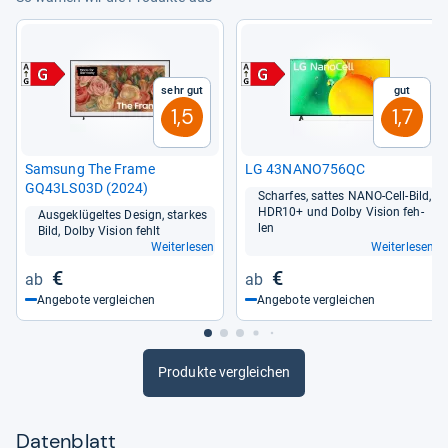
Sehr gut
Gut
1,5
1,7
Sam­sung The Frame
LG 43NANO756QC
GQ43LS03D (2024)
Schar­fes, sat­tes NANO-​Cell-​Bild,
HDR10+ und Dolby Vision feh­
Aus­ge­klü­gel­tes Design, star­kes
len
Bild, Dolby Vision fehlt
Weiterlesen
Weiterlesen
€
€
Angebote vergleichen
Angebote vergleichen
Produkte vergleichen
Datenblatt