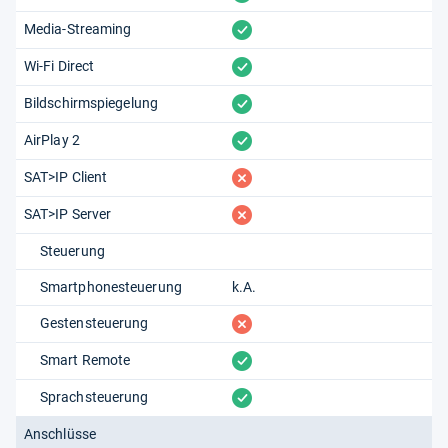
vorhanden
Media-Streaming
vorhanden
Wi-Fi Direct
vorhanden
Bildschirmspiegelung
vorhanden
AirPlay 2
fehlt
SAT>IP Client
fehlt
SAT>IP Server
Steuerung
Smartphonesteuerung
k.A.
fehlt
Gestensteuerung
vorhanden
Smart Remote
vorhanden
Sprachsteuerung
Anschlüsse