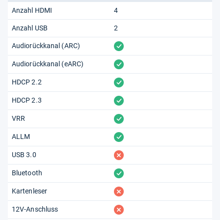
Anzahl HDMI
4
Anzahl USB
2
vorhanden
Audiorückkanal (ARC)
vorhanden
Audiorückkanal (eARC)
vorhanden
HDCP 2.2
vorhanden
HDCP 2.3
vorhanden
VRR
vorhanden
ALLM
fehlt
USB 3.0
vorhanden
Bluetooth
fehlt
Kartenleser
fehlt
12V-Anschluss