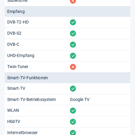
fehlt
Subwoofer
Empfang
vorhanden
DVB-T2-HD
vorhanden
DVB-S2
vorhanden
DVB-C
vorhanden
UHD-Empfang
fehlt
Twin-Tuner
Smart-TV-Funktionen
vorhanden
Smart-TV
Smart-TV-Betriebssystem
Google TV
vorhanden
WLAN
vorhanden
HbbTV
vorhanden
Internetbrowser