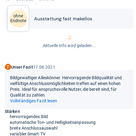
ohne
Aus­stat­tung fast makel­los
Endnote
Aktuelle Info wird geladen...
Unser Fazit
17.08.2021
Bildgewaltiger Alleskönner. Hervorragende Bildqualität und
vielfältige Anschlussmöglichkeiten treffen auf einen hohen
Preis. Ideal für anspruchsvolle Nutzer, die bereit sind, für
Qualität zu zahlen.
Vollständiges Fazit lesen
Stärken
hervorragendes Bild
automatische Ton- und Helligkeitsanpassung
breite Anschlussauswahl
variabler Smart-TV