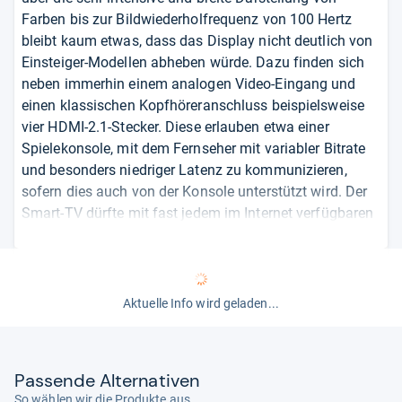
Farben bis zur Bildwiederholfrequenz von 100 Hertz
bleibt kaum etwas, dass das Display nicht deutlich von
Einsteiger-Modellen abheben würde. Dazu finden sich
neben immerhin einem analogen Video-Eingang und
einen klassischen Kopfhöreranschluss beispielsweise
vier HDMI-2.1-Stecker. Diese erlauben etwa einer
Spielekonsole, mit dem Fernseher mit variabler Bitrate
und besonders niedriger Latenz zu kommunizieren,
sofern dies auch von der Konsole unterstützt wird. Der
Smart-TV dürfte mit fast jedem im Internet verfügbaren
Streamingdienst kompatibel sein und lässt unter
anderem Bilder vom Smartphone oder Tablet
unkompliziert auf dem Bildschirm erscheinen. Für nur
43 Zoll ist der Preis allerdings recht hoch, was
Aktuelle Info wird geladen...
angesichts der Ausstattung sowie des
überdurchschnittlichen Bildes nicht überrascht.
Pas­sende Alter­na­ti­ven
von
Mario Petzold
So wählen wir die Produkte aus