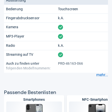
Ausstattung
Bedienung
Touchscreen
Fingerabdrucksensor
k.A.
vorhanden
Kamera
vorhanden
MP3-Player
Radio
k.A.
vorhanden
Streaming auf TV
Auch zu finden unter
PRD-46163-066
folgenden Modellnummern:
mehr...
Pas­sende Bes­ten­lis­ten
Smartphones
NFC-Smartphones