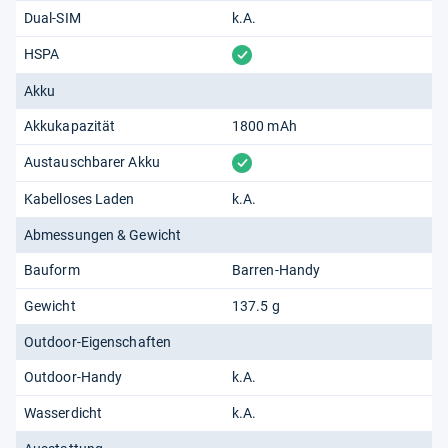
Dual-SIM
k.A.
vorhanden
HSPA
Akku
Akkukapazität
1800 mAh
vorhanden
Austauschbarer Akku
Kabelloses Laden
k.A.
Abmessungen & Gewicht
Bauform
Barren-Handy
Gewicht
137.5 g
Outdoor-Eigenschaften
Outdoor-Handy
k.A.
Wasserdicht
k.A.