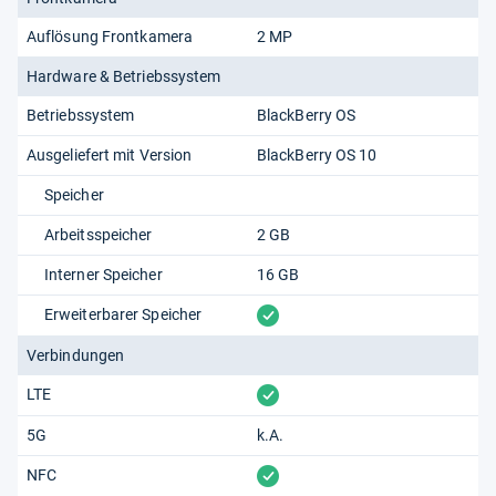
Auflösung Frontkamera
2 MP
Hardware & Betriebssystem
Betriebssystem
BlackBerry OS
Ausgeliefert mit Version
BlackBerry OS 10
Speicher
Arbeitsspeicher
2 GB
Interner Speicher
16 GB
vorhanden
Erweiterbarer Speicher
Verbindungen
vorhanden
LTE
5G
k.A.
vorhanden
NFC