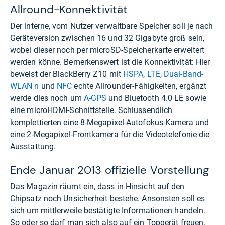
Allround-Konnektivität
Der interne, vom Nutzer verwaltbare Speicher soll je nach
Geräteversion zwischen 16 und 32 Gigabyte groß sein,
wobei dieser noch per microSD-Speicherkarte erweitert
werden könne. Bemerkenswert ist die Konnektivität: Hier
beweist der BlackBerry Z10 mit
HSPA
,
LTE
,
Dual-Band-
WLAN n
und
NFC
echte Allrounder-Fähigkeiten, ergänzt
werde dies noch um
A-GPS
und Bluetooth 4.0 LE sowie
eine microHDMI-Schnittstelle. Schlussendlich
komplettierten eine 8-Megapixel-Autofokus-Kamera und
eine 2-Megapixel-Frontkamera für die Videotelefonie die
Ausstattung.
Ende Januar 2013 offizielle Vorstellung
Das Magazin räumt ein, dass in Hinsicht auf den
Chipsatz noch Unsicherheit bestehe. Ansonsten soll es
sich um mittlerweile bestätigte Informationen handeln.
So oder so darf man sich also auf ein Topgerät freuen.