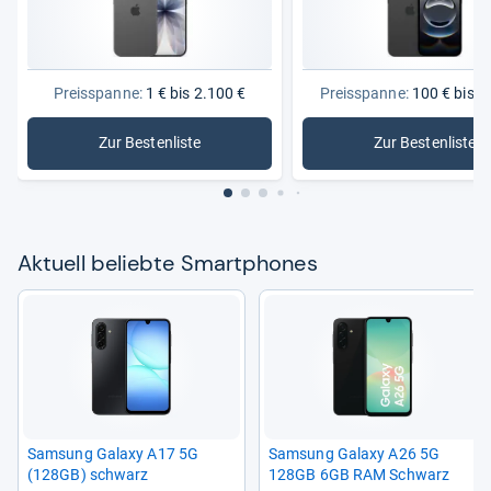
Preisspanne:
1 € bis 2.100 €
Preisspanne:
100 € bis 1
Zur Bestenliste
Zur Bestenliste
: Smartphones
: NFC-Sm
Aktu­ell beliebte Smart­pho­nes
Sam­sung Galaxy A17 5G
Sam­sung Galaxy A26 5G
(128GB) schwarz
128GB 6GB RAM Schwarz