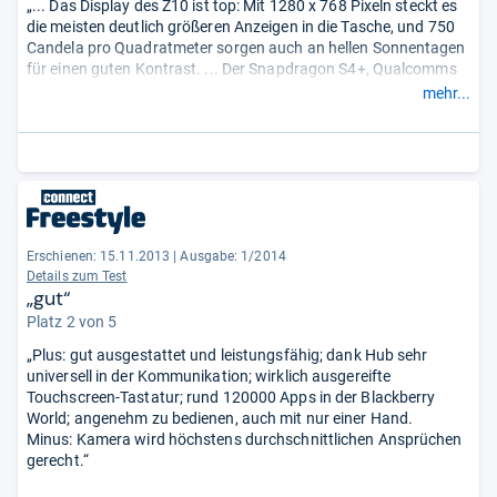
„... Das Display des Z10 ist top: Mit 1280 x 768 Pixeln steckt es
die meisten deutlich größeren Anzeigen in die Tasche, und 750
Candela pro Quadratmeter sorgen auch an hellen Sonnentagen
für einen guten Kontrast. ... Der Snapdragon S4+, Qualcomms
Top-Dual-Core-Chip mit satten 2 GB Arbeitsspeicher sorgt für
mehr...
Power. Exzellent auch die Funkmessungen ...“
Erschienen: 15.11.2013
|
Ausgabe: 1/2014
Details zum Test
„gut“
Platz 2 von 5
„Plus: gut ausgestattet und leistungsfähig; dank Hub sehr
universell in der Kommunikation; wirklich ausgereifte
Touchscreen-Tastatur; rund 120000 Apps in der Blackberry
World; angenehm zu bedienen, auch mit nur einer Hand.
Minus: Kamera wird höchstens durchschnittlichen Ansprüchen
gerecht.“