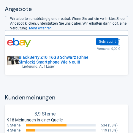
Angebote
Wir arbeiten unabhängig und neutral. Wenn Sie auf ein verlinktes Shop-
Angebot klicken, unterstützen Sie uns dabei. Wir erhalten dann ggf. eine
Vergütung.
Mehr erfahren
116,52 €
Gebraucht
Versand:
0,00 €
BlackBerry Z10 16GB Schwarz (Ohne
Simlock) Smartphone Wie Neu!!!
Lieferung: Auf Lager
Kun­den­mei­nun­gen
3,9 Sterne
918 Meinungen in einer Quelle
5 Sterne
534
(58%)
4 Sterne
119
(13%)