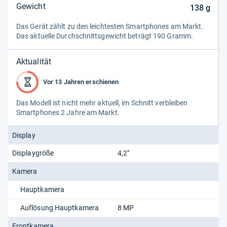
Gewicht
138
g
Das Gerät zählt zu den leich­tes­ten Smart­pho­nes am Markt.
Das aktu­elle Durch­schnitts­ge­wicht beträgt 190 Gramm.
Aktualität
Vor 13 Jahren erschienen
Das Modell ist nicht mehr aktu­ell, im Schnitt ver­blei­ben
Smart­pho­nes 2 Jahre am Markt.
Display
Displaygröße
4,2"
Kamera
Hauptkamera
Auflösung Hauptkamera
8 MP
Frontkamera