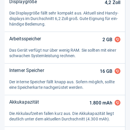
Displaygröße
4,2
Zoll
Die Dis­play­größe fällt sehr kom­pakt aus. Aktu­ell sind Han­dy­
dis­plays im Durch­schnitt 6,2 Zoll groß. Gute Eig­nung für ein­
hän­dige Bedie­nung.
Arbeitsspeicher
2
GB
Das Gerät ver­fügt nur über wenig RAM. Sie soll­ten mit einer
schwa­chen Sys­tem­leis­tung rech­nen.
Interner Speicher
16
GB
Der interne Spei­cher fällt knapp aus. Sofern mög­lich, sollte
eine Spei­cher­karte nach­ge­rüs­tet wer­den.
Akkukapazität
1.800
mAh
Die Akku­lauf­zei­ten fal­len kurz aus. Die Akku­ka­pa­zi­tät liegt
deut­lich unter dem aktu­el­len Durch­schnitt (4.300 mAh).