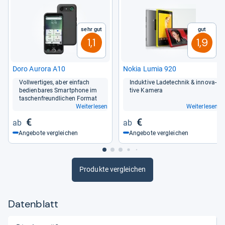
Sehr gut
Gut
1,1
1,9
Doro Aurora A10
Nokia Lumia 920
Voll­wer­ti­ges, aber ein­fach
Induk­tive Lade­tech­nik & inno­va­
bedien­ba­res Smart­phone im
tive Kamera
taschen­freund­li­chen For­mat
Weiterlesen
Weiterlesen
€
€
Angebote vergleichen
Angebote vergleichen
Produkte vergleichen
Datenblatt