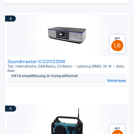
4
Gut
1,6
Soundmaster ICD2023SW
Typ: Inter­ne­tra­dio, DAB-​Radio, CD-​Radio
Leis­tung (RMS): 30 W
Akku:
Nein
HiFi-​Kom­plett­lö­sung im Kom­pakt­for­mat
Weiterlesen
5
Gut