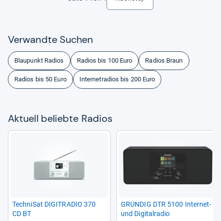
Ver­wandte Suchen
Blaupunkt Radios
Radios bis 100 Euro
Radios Braun
Radios bis 50 Euro
Internetradios bis 200 Euro
Aktu­ell beliebte Radios
Tech­ni­Sat DIGITRA­DIO 370
GRUN­DIG DTR 5100 Inter­net-​
CD BT
und Digi­tal­ra­dio