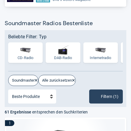
Soundmaster Radios Bestenliste
Beliebte Filter: Typ
CD-Radio
DAB-Radio
Inter­ne­tra­dio
Trag
Soundmaster
Alle zurücksetzen
Filtern (1)
61 Ergebnisse
entsprechen den Suchkriterien
1