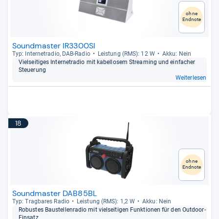
ohne
Endnote
Soundmaster IR3300SI
Typ: Inter­ne­tra­dio, DAB-​Radio
Leis­tung (RMS): 12 W
Akku: Nein
Viel­sei­ti­ges Inter­ne­tra­dio mit kabel­lo­sem Stre­a­ming und ein­fa­cher
Steue­rung
Weiterlesen
18
ohne
Endnote
Soundmaster DAB85BL
Typ: Trag­ba­res Radio
Leis­tung (RMS): 1,2 W
Akku: Nein
Robus­tes Bau­stel­len­ra­dio mit viel­sei­ti­gen Funk­tio­nen für den Out­door-​
Ein­satz