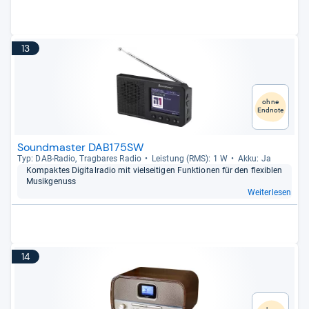
13
ohne
Endnote
Soundmaster DAB175SW
Typ: DAB-​Radio, Trag­ba­res Radio
Leis­tung (RMS): 1 W
Akku: Ja
Kom­pak­tes Digi­tal­ra­dio mit viel­sei­ti­gen Funk­tio­nen für den fle­xiblen
Musik­ge­nuss
Weiterlesen
14