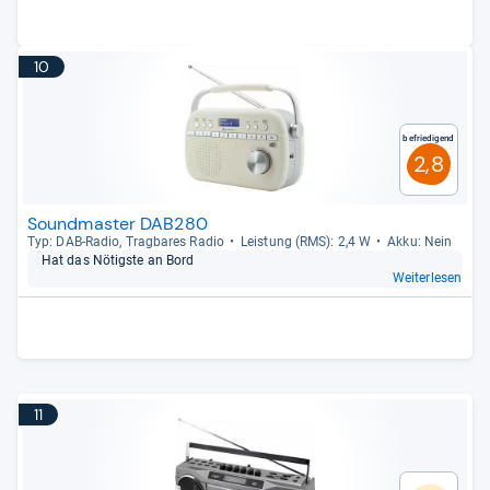
10
Befriedigend
2,8
Soundmaster DAB280
Typ: DAB-​Radio, Trag­ba­res Radio
Leis­tung (RMS): 2,4 W
Akku: Nein
Hat das Nötigste an Bord
Weiterlesen
11