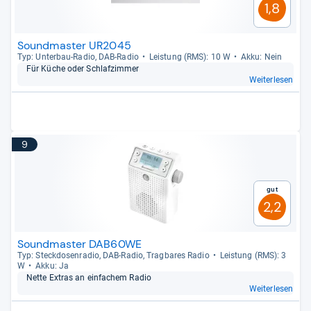
1,8
Soundmaster UR2045
Typ: Unter­bau-​Radio, DAB-​Radio
Leis­tung (RMS): 10 W
Akku: Nein
Für Küche oder Schlaf­zim­mer
Weiterlesen
9
Gut
2,2
Soundmaster DAB60WE
Typ: Steck­do­sen­ra­dio, DAB-​Radio, Trag­ba­res Radio
Leis­tung (RMS): 3
W
Akku: Ja
Nette Extras an ein­fa­chem Radio
Weiterlesen