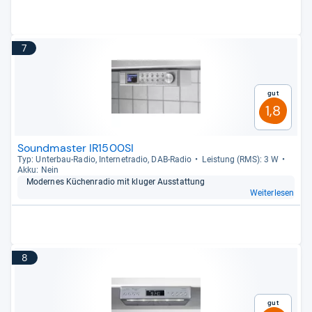
7
Gut
1,8
Soundmaster IR1500SI
Typ: Unter­bau-​Radio, Inter­ne­tra­dio, DAB-​Radio
Leis­tung (RMS): 3 W
Akku: Nein
Moder­nes Küchen­ra­dio mit klu­ger Aus­stat­tung
Weiterlesen
8
Gut