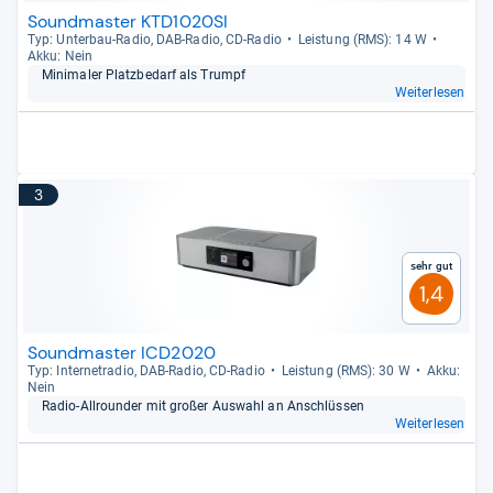
Soundmaster KTD1020SI
Typ: Unter­bau-​Radio, DAB-​Radio, CD-​Radio
Leis­tung (RMS): 14 W
Akku: Nein
Mini­ma­ler Platz­be­darf als Trumpf
Weiterlesen
3
Sehr gut
1,4
Soundmaster ICD2020
Typ: Inter­ne­tra­dio, DAB-​Radio, CD-​Radio
Leis­tung (RMS): 30 W
Akku:
Nein
Radio-​All­roun­der mit großer Aus­wahl an Anschlüs­sen
Weiterlesen