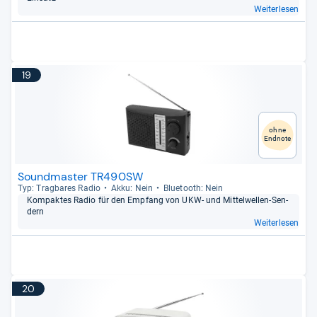
Weiterlesen
19
ohne
Endnote
Soundmaster TR490SW
Typ: Trag­ba­res Radio
Akku: Nein
Blue­tooth: Nein
Kom­pak­tes Radio für den Emp­fang von UKW-​ und Mit­tel­wel­len-​Sen­
dern
Weiterlesen
20