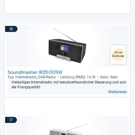
16
ohne
Endnote
Soundmaster IR3500SW
Typ: Inter­ne­tra­dio, DAB-​Radio
Leis­tung (RMS): 16 W
Akku: Nein
Viel­sei­ti­ges Inter­ne­tra­dio mit benut­zer­freund­li­cher Steue­rung und soli­
der Klang­qua­li­tät
Weiterlesen
17