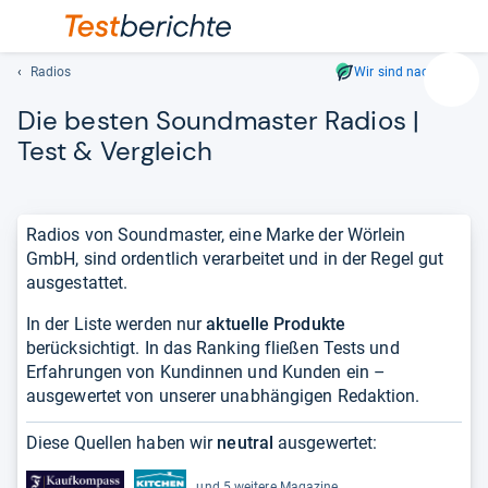
Radios
Wir sind nachhaltig
Suc
Die bes­ten Sound­mas­ter Radios |
Geben
Sie
Test & Ver­gleich
mindest
drei
Zeichen
Radios von Soundmaster, eine Marke der Wörlein
ein.
GmbH, sind ordentlich verarbeitet und in der Regel gut
Vorschl
ausgestattet.
erschei
automat
In der Liste werden nur
aktuelle Produkte
und
berücksichtigt. In das Ranking fließen Tests und
lassen
Erfahrungen von Kundinnen und Kunden ein –
sich
ausgewertet von unserer unabhängigen Redaktion.
mit
den
Diese Quellen haben wir
neutral
ausgewertet:
Pfeiltas
auswähl
und 5 weitere Magazine