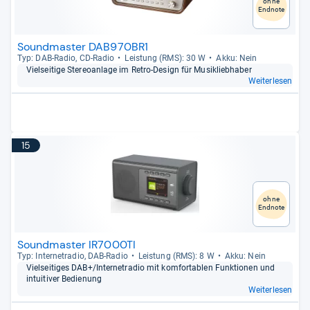
ohne
Endnote
Soundmaster DAB970BR1
Typ: DAB-​Radio, CD-​Radio
Leis­tung (RMS): 30 W
Akku: Nein
Viel­sei­tige Ste­reo­an­lage im Retro-​Design für Musik­lieb­ha­ber
Weiterlesen
15
ohne
Endnote
Soundmaster IR7000TI
Typ: Inter­ne­tra­dio, DAB-​Radio
Leis­tung (RMS): 8 W
Akku: Nein
Viel­sei­ti­ges DAB+/Inter­ne­tra­dio mit kom­for­ta­blen Funk­tio­nen und
intui­ti­ver Bedie­nung
Weiterlesen