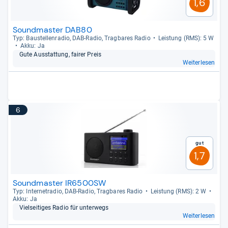
1,6
Soundmaster DAB80
Typ: Bau­stel­len­ra­dio, DAB-​Radio, Trag­ba­res Radio
Leis­tung (RMS): 5 W
Akku: Ja
Gute Aus­stat­tung, fai­rer Preis
Weiterlesen
6
Gut
1,7
Soundmaster IR6500SW
Typ: Inter­ne­tra­dio, DAB-​Radio, Trag­ba­res Radio
Leis­tung (RMS): 2 W
Akku: Ja
Viel­sei­ti­ges Radio für unter­wegs
Weiterlesen