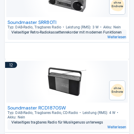
ohne
Endnote
Soundmaster SRR80TI
Typ: DAB-​Radio, Trag­ba­res Radio
Leis­tung (RMS): 3 W
Akku: Nein
Viel­sei­ti­ger Retro-​Radio­kas­set­ten­re­korder mit moder­nen Funk­tio­nen
Weiterlesen
12
ohne
Endnote
Soundmaster RCD1870SW
Typ: DAB-​Radio, Trag­ba­res Radio, CD-​Radio
Leis­tung (RMS): 4 W
Akku: Nein
Viel­sei­ti­ges trag­ba­res Radio für Musik­ge­nuss unter­wegs
Weiterlesen