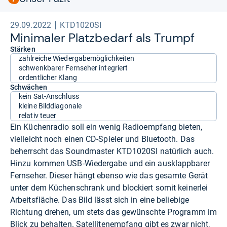
29.09.2022
KTD1020SI
Mini­ma­ler Platz­be­darf als Trumpf
Stärken
zahlreiche Wiedergabemöglichkeiten
schwenkbarer Fernseher integriert
ordentlicher Klang
Schwächen
kein Sat-Anschluss
kleine Bilddiagonale
relativ teuer
Ein Küchenradio soll ein wenig Radioempfang bieten,
vielleicht noch einen CD-Spieler und Bluetooth. Das
beherrscht das Soundmaster KTD1020SI natürlich auch.
Hinzu kommen USB-Wiedergabe und ein ausklappbarer
Fernseher. Dieser hängt ebenso wie das gesamte Gerät
unter dem Küchenschrank und blockiert somit keinerlei
Arbeitsfläche. Das Bild lässt sich in eine beliebige
Richtung drehen, um stets das gewünschte Programm im
Blick zu behalten. Satellitenempfang gibt es zwar nicht,