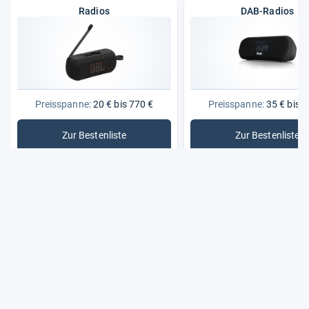
Radios
DAB-Radios
Preisspanne:
20 € bis 770 €
Preisspanne:
35 € bis 3
Zur Bestenliste
Zur Bestenliste
: Radios
: DAB-Rad
Aktu­ell beliebte Radios