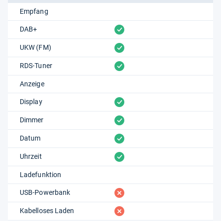
Empfang
vorhanden
DAB+
vorhanden
UKW (FM)
vorhanden
RDS-Tuner
Anzeige
vorhanden
Display
vorhanden
Dimmer
vorhanden
Datum
vorhanden
Uhrzeit
Ladefunktion
fehlt
USB-Powerbank
fehlt
Kabelloses Laden