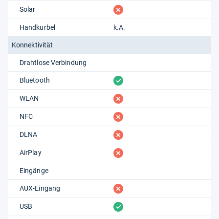
fehlt
Solar
Handkurbel
k.A.
Konnektivität
Drahtlose Verbindung
vorhanden
Bluetooth
fehlt
WLAN
fehlt
NFC
fehlt
DLNA
fehlt
AirPlay
Eingänge
fehlt
AUX-Eingang
vorhanden
USB