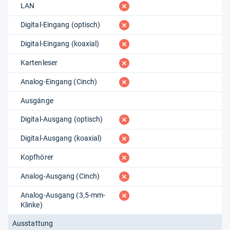
fehlt
LAN
fehlt
Digital-Eingang (optisch)
fehlt
Digital-Eingang (koaxial)
fehlt
Kartenleser
fehlt
Analog-Eingang (Cinch)
Ausgänge
fehlt
Digital-Ausgang (optisch)
fehlt
Digital-Ausgang (koaxial)
fehlt
Kopfhörer
fehlt
Analog-Ausgang (Cinch)
fehlt
Analog-Ausgang (3,5-mm-
Klinke)
Ausstattung