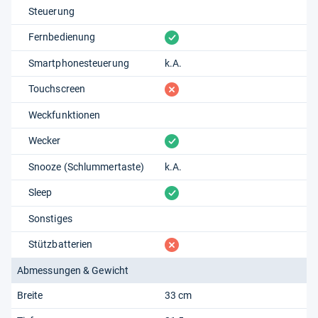
Steuerung
vorhanden
Fernbedienung
Smartphonesteuerung
k.A.
fehlt
Touchscreen
Weckfunktionen
vorhanden
Wecker
Snooze (Schlummertaste)
k.A.
vorhanden
Sleep
Sonstiges
fehlt
Stützbatterien
Abmessungen & Gewicht
Breite
33 cm