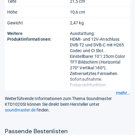
Tiefe
21,5 cm
Höhe
10,6 cm
Gewicht
2,47 kg
Weitere
Ausstattung:
Produktinformationen:
HDMI- und 12V-Anschluss.
DVB-T2 und DVB-C mit H265
Codec und CI Slot.
Einstellbarer 10"/ 25cm Color
TFT Bildschirm (Horizontal
270° Vertikal 180°).
Zeitversetztes Fernsehen.
Sofortaufnahme.
Freisprechfunktion.
mehr...
Weiterführende Informationen zum Thema Soundmaster
KTD1020SI können Sie direkt beim Hersteller unter
soundmaster.de
finden.
Pas­sende Bes­ten­lis­ten