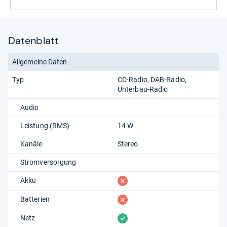
Datenblatt
Allgemeine Daten
Typ
CD-Radio
DAB-Radio
Unterbau-Radio
Audio
Leistung (RMS)
14 W
Kanäle
Stereo
Stromversorgung
fehlt
Akku
fehlt
Batterien
vorhanden
Netz