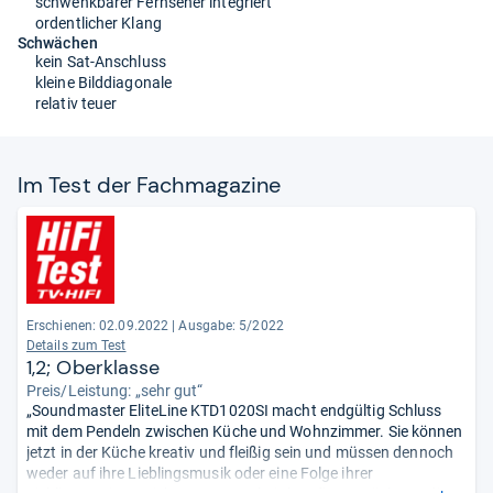
schwenkbarer Fernseher integriert
ordentlicher Klang
Schwächen
kein Sat-Anschluss
kleine Bilddiagonale
relativ teuer
Im Test der Fach­ma­ga­zine
Erschienen: 02.09.2022
|
Ausgabe: 5/2022
Details zum Test
1,2; Oberklasse
Preis/Leistung: „sehr gut“
„Soundmaster EliteLine KTD1020SI macht endgültig Schluss
mit dem Pendeln zwischen Küche und Wohnzimmer. Sie können
jetzt in der Küche kreativ und fleißig sein und müssen dennoch
weder auf ihre Lieblingsmusik oder eine Folge ihrer