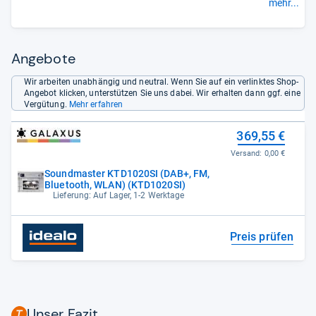
Lieblingsserie verzichten. So unscheinbar dieses Küchenradio
mehr...
2.0 auch unter dem Unterschrank hängen mag: einmal
eingeschaltet kann es auf nahezu allen Kanälen für Information
und Unterhaltung sorgen.“
Angebote
Wir arbeiten unabhängig und neutral. Wenn Sie auf ein verlinktes Shop-
Angebot klicken, unterstützen Sie uns dabei. Wir erhalten dann ggf. eine
Vergütung.
Mehr erfahren
369,55 €
Versand:
0,00 €
Soundmaster KTD1020SI (DAB+, FM,
Bluetooth, WLAN) (KTD1020SI)
Lieferung: Auf Lager, 1-2 Werktage
Preis prüfen
Unser Fazit