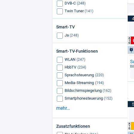
DVB-C
(248)
Twin Tuner
(141)
Smart-TV
Ja
(248)
Smart-TV-Funktionen
WLAN
(247)
S
Bi
HbbTV
(234)
Sprachsteuerung
(220)
Media-Streaming
(194)
Bildschirmspiegelung
(162)
Smartphonesteuerung
(152)
mehr…
Zusatzfunktionen