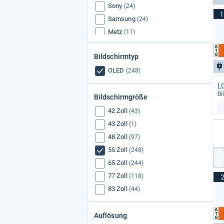
Sony
(24)
1
Samsung
(24)
Metz
(11)
Loewe
(10)
Bildschirmtyp
Hisense
(9)
OLED
Grundig
(248)
(7)
L
Bi
Bildschirmgröße
42 Zoll
(43)
43 Zoll
(1)
48 Zoll
(97)
55 Zoll
(248)
65 Zoll
(244)
77 Zoll
(118)
83 Zoll
(44)
Auflösung