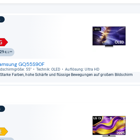
4
29
€/J.**
amsung GQ55S90F
ld­schirm­größe: 55"
Tech­nik: OLED
Auf­lö­sung: Ultra HD
Starke Far­ben, hohe Schärfe und flüs­sige Bewe­gun­gen auf großem Bild­schirm
5