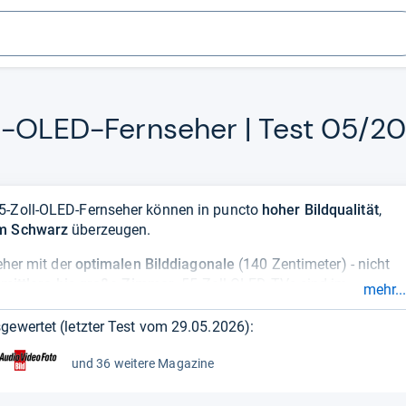
l-​OLED-​Fern­se­her | Test 05/2
55-Zoll-OLED-Fernseher können in puncto
hoher Bildqualität
,
em Schwarz
überzeugen.
eher mit der
optimalen Bilddiagonale
(140 Zentimeter) - nicht
 mittlere bis große Zimmer
. 55-Zoll-OLED-TVs sind im
mehr...
r
und können dadurch
ganz nah an der Wand
montiert werden.
gewertet (letzter Test vom
29.05.2026
):
sehr sattes Schwarz
,
hohe Helligkeitswerte
und
knallige
Vs mit einer Bilddiagonale von 55 Zoll für Filmfans und
und 36 weitere Magazine
 als
Gaming-Fernseher
bezeichnet werden, mit Features wie
fehler zu minimieren. Breite Blickwinkel sorgen bei
OLEDs
für