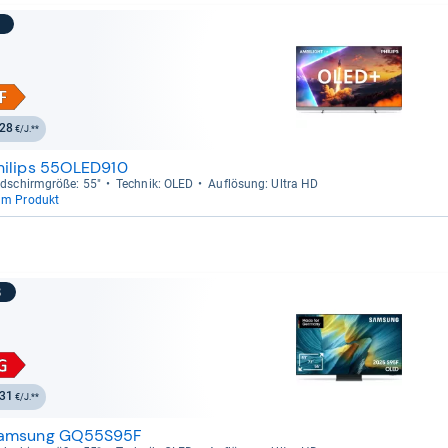
7
28
€/J.**
hilips 55OLED910
ld­schirm­größe: 55"
Tech­nik: OLED
Auf­lö­sung: Ultra HD
um Produkt
8
31
€/J.**
amsung GQ55S95F