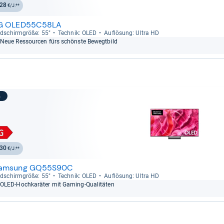
28
€/J.**
G OLED55C58LA
ld­schirm­größe: 55"
Tech­nik: OLED
Auf­lö­sung: Ultra HD
Neue Res­sour­cen fürs schönste Bewegt­bild
3
30
€/J.**
amsung GQ55S90C
ld­schirm­größe: 55"
Tech­nik: OLED
Auf­lö­sung: Ultra HD
OLED-​Hoch­ka­rä­ter mit Gaming-​Qua­li­tä­ten