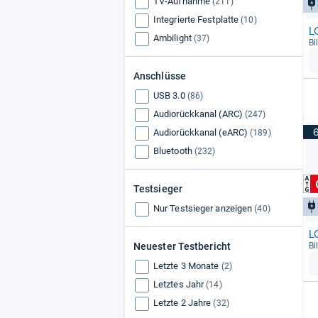
TV-Aufnahme
(211)
Integrierte Festplatte
(10)
L
Ambilight
(37)
Bi
Anschlüsse
USB 3.0
(86)
Audiorückkanal (ARC)
(247)
Audiorückkanal (eARC)
(189)
Bluetooth
(232)
Testsieger
Nur Testsieger anzeigen
(40)
L
Neuester Testbericht
Bi
Letzte 3 Monate
(2)
Letztes Jahr
(14)
Letzte 2 Jahre
(32)