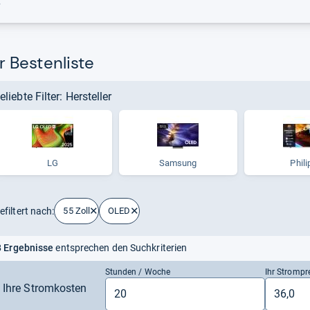
r
sitionen.
rt derzeit unser Ranking mit der Note 1,0 an. Die Liste
swertung von Tests und Meinungen und berücksichtigt nur
 Bestenliste
r schnell, wie
gut oder schlecht
ein Produkt ist.
eliebte Filter: Hersteller
LG
Samsung
Phili
efiltert nach:
55 Zoll
OLED
 Ergebnisse
entsprechen den Suchkriterien
Stunden / Woche
Ihr Strompr
Ihre Stromkosten