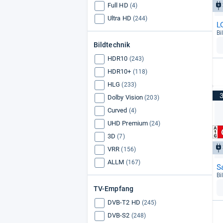
Full HD
(4)
Ultra HD
(244)
L
Bi
Bildtechnik
HDR10
(243)
HDR10+
(118)
HLG
(233)
Dolby Vision
(203)
Curved
(4)
UHD Premium
(24)
3D
(7)
VRR
(156)
ALLM
(167)
S
Bi
TV-Empfang
DVB-T2 HD
(245)
DVB-S2
(248)