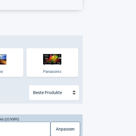
ps
Panasonic
eis (ct/kWh)
Anpassen