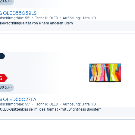
23
€/J.**
G OLED55G59LS
ld­schirm­größe: 55"
Tech­nik: OLED
Auf­lö­sung: Ultra HD
Bewegt­bild­qua­li­tät von einem ande­ren Stern
6
30
€/J.**
G OLED55C27LA
ld­schirm­größe: 55"
Tech­nik: OLED
Auf­lö­sung: Ultra HD
OLED-​Spit­zen­klasse im Ide­al­for­mat -​ mit „Bright­ness Boos­ter“