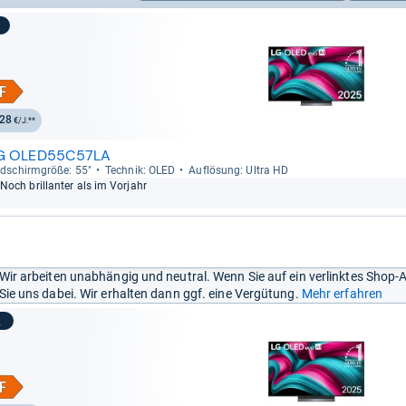
28
€/J.**
G OLED55C57LA
ld­schirm­größe: 55"
Tech­nik: OLED
Auf­lö­sung: Ultra HD
Noch bril­lan­ter als im Vor­jahr
Wir arbeiten unabhängig und neutral. Wenn Sie auf ein verlinktes Shop-
Sie uns dabei. Wir erhalten dann ggf. eine Vergütung.
Mehr erfahren
2