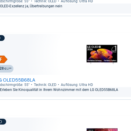
ld­schirm­größe: 55"
Tech­nik: OLED
Auf­lö­sung: Ultra HD
OLED-​Exzel­lenz ja, Über­trei­bun­gen nein
9
28
€/J.**
G OLED55B68LA
ld­schirm­größe: 55"
Tech­nik: OLED
Auf­lö­sung: Ultra HD
Erle­ben Sie Kino­qua­li­tät in Ihrem Wohn­zim­mer mit dem LG OLED55B68LA
10