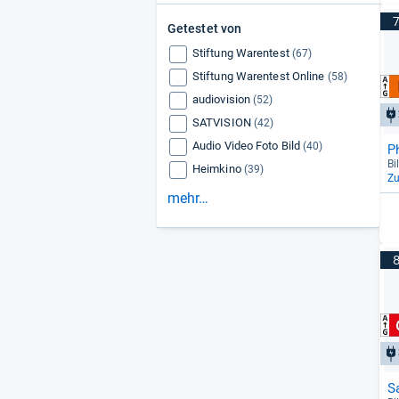
Getestet von
Stiftung Warentest
(67)
Stiftung Warentest Online
(58)
audiovision
(52)
SATVISION
(42)
Audio Video Foto Bild
(40)
P
Bi
Heimkino
(39)
Z
mehr…
S