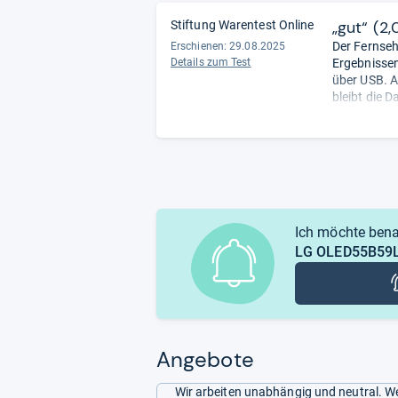
„gut“ (2,
Stiftung Warentest Online
Der Fernseh
Erschienen: 29.08.2025
Details zum Test
Ergebnissen
über USB. A
bleibt die D
Bewertung.
beim Bilds
Stromverbra
unsere Reda
Ich möchte bena
LG OLED55B59
Angebote
Wir arbeiten unabhängig und neutral. We