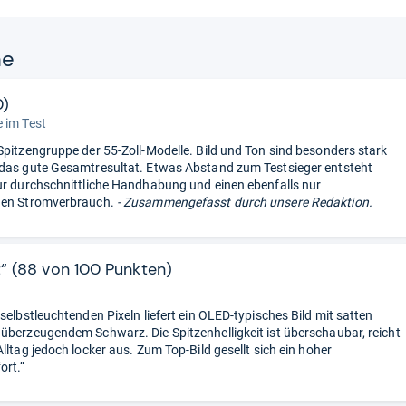
ne
0)
 im Test
Spitzengruppe der 55-Zoll-Modelle. Bild und Ton sind besonders stark
das gute Gesamtresultat. Etwas Abstand zum Testsieger entsteht
ur durchschnittliche Handhabung und einen ebenfalls nur
gen Stromverbrauch.
- Zusammengefasst durch unsere Redaktion.
t“ (88 von 100 Punkten)
selbstleuchtenden Pixeln liefert ein OLED-typisches Bild mit satten
überzeugendem Schwarz. Die Spitzenhelligkeit ist überschaubar, reicht
lltag jedoch locker aus. Zum Top-Bild gesellt sich ein hoher
ort.“