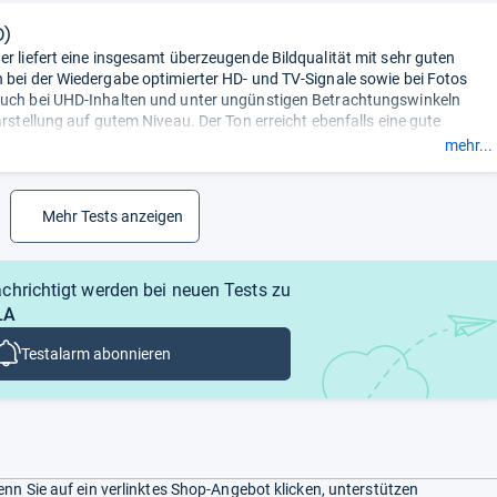
0)
er liefert eine insgesamt überzeugende Bildqualität mit sehr guten
 bei der Wiedergabe optimierter HD- und TV-Signale sowie bei Fotos
uch bei UHD-Inhalten und unter ungünstigen Betrachtungswinkeln
arstellung auf gutem Niveau. Der Ton erreicht ebenfalls eine gute
 In der Handhabung zeigen sich hingegen Schwächen, insbesondere
mehr...
chirmmenü, der Bedienung am Gerät und den Smart-TV-Funktionen. Der
uch liegt nur im befriedigenden Bereich.
- Zusammengefasst durch
ktion.
Mehr Tests anzeigen
chrichtigt werden bei neuen Tests zu
LA
Testalarm abonnieren
nn Sie auf ein verlinktes Shop-Angebot klicken, unterstützen