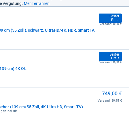
ine Vergütung.
Mehr erfahren
749,00 €
Bester
Preis
Versand:
0,00 €
cm (55 Zoll), schwarz, UltraHD/4K, HDR, SmartTV,
749,00 €
Bester
Preis
Versand:
0,00 €
139 cm) 4K OL
749,00 €
Versand:
39,95 €
er (139 cm/55 Zoll, 4K Ultra HD, Smart-TV)
agen bei dir