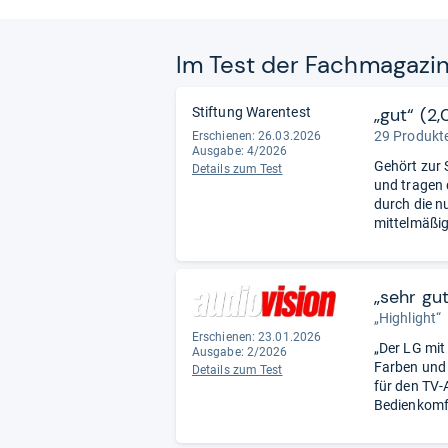
Im Test der Fach­ma­ga­zi
„gut“ (2,
Stiftung Warentest
29 Produkte
Erschienen:
26.03.2026
Ausgabe: 4/2026
Gehört zur 
Details zum Test
und tragen 
durch die n
mittelmäßi
„sehr gu
„Highlight“
Erschienen:
23.01.2026
„Der LG mit 
Ausgabe: 2/2026
Farben und 
Details zum Test
für den TV-A
Bedienkomf