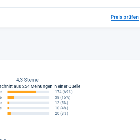
Preis prüfen
4,3 Sterne
schnitt aus
254 Meinungen in einer Quelle
e
174
(69%)
e
38
(15%)
e
12
(5%)
e
10
(4%)
20
(8%)