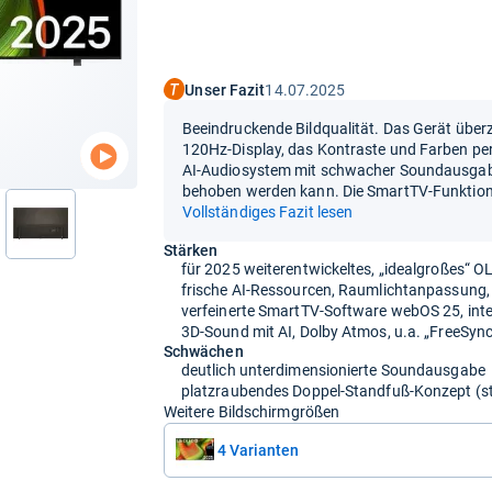
Unser Fazit
14.07.2025
Beeindruckende Bildqualität. Das Gerät übe
120Hz-Display, das Kontraste und Farben per
AI-Audiosystem mit schwacher Soundausgabe
behoben werden kann. Die SmartTV-Funktione
Vollständiges Fazit lesen
nächste
Stärken
für 2025 weiterentwickeltes, „idealgroßes“ 
frische AI-Ressourcen, Raumlichtanpassung,
verfeinerte SmartTV-Software webOS 25, inte
3D-Sound mit AI, Dolby Atmos, u.a. „FreeSy
Schwächen
deutlich unterdimensionierte Soundausgabe
platzraubendes Doppel-Standfuß-Konzept (s
Weitere Bildschirmgrößen
4 Varianten