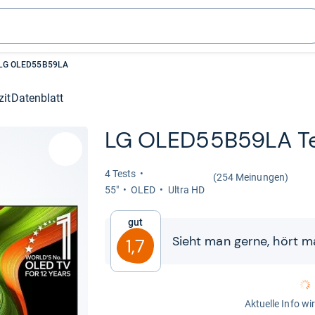
LG OLED55B59LA
zit
Datenblatt
LG OLED55B59LA T
4 Tests
(254 Meinungen)
55"
OLED
Ultra HD
Gut
Sieht man gerne, hört m
1,7
Aktuelle Info wi