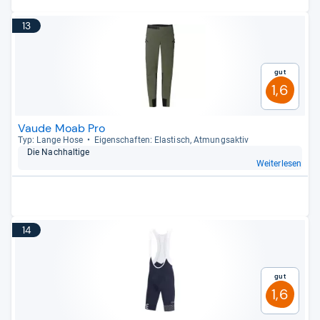
13
Gut
1,6
Vaude Moab Pro
Typ: Lange Hose
Eigen­schaf­ten: Elas­tisch, Atmungs­ak­tiv
Die Nach­hal­tige
Weiterlesen
14
Gut
1,6