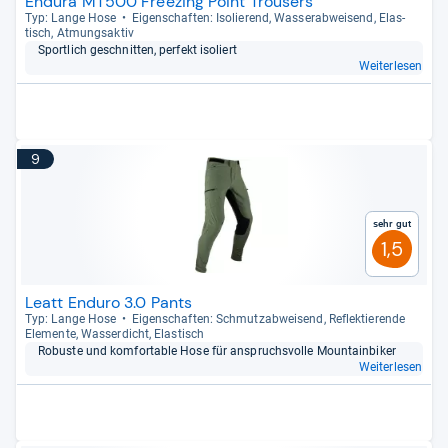
Endura MT500 Freezing Point Trousers
Typ: Lange Hose
Eigen­schaf­ten: Iso­lie­rend, Was­ser­ab­wei­send, Elas­
tisch, Atmungs­ak­tiv
Sport­lich geschnit­ten, per­fekt iso­liert
Weiterlesen
9
Sehr gut
1,5
Leatt Enduro 3.0 Pants
Typ: Lange Hose
Eigen­schaf­ten: Schmutz­ab­wei­send, Reflek­tie­rende
Ele­mente, Was­ser­dicht, Elas­tisch
Robuste und kom­for­ta­ble Hose für anspruchs­volle Moun­tain­bi­ker
Weiterlesen