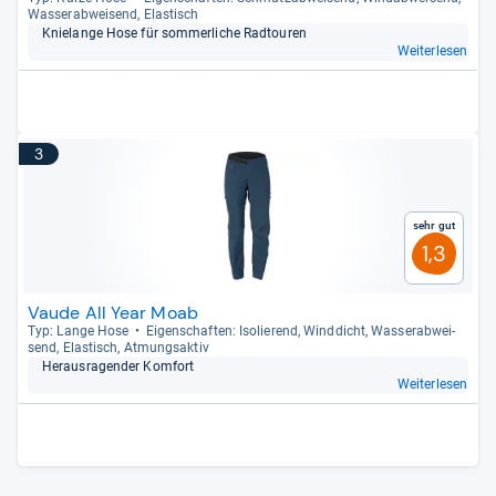
Was­ser­ab­wei­send, Elas­tisch
Knie­lange Hose für som­mer­li­che Rad­tou­ren
Weiterlesen
3
Sehr gut
1,3
Vaude All Year Moab
Typ: Lange Hose
Eigen­schaf­ten: Iso­lie­rend, Wind­dicht, Was­ser­ab­wei­
send, Elas­tisch, Atmungs­ak­tiv
Her­aus­ra­gen­der Kom­fort
Weiterlesen