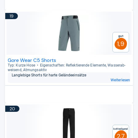
19
Gut
1,9
Gore Wear C5 Shorts
Typ: Kurze Hose
Eigen­schaf­ten: Reflek­tie­rende Ele­mente, Was­ser­ab­
wei­send, Atmungs­ak­tiv
Lang­le­bige Shorts für harte Gelän­de­e­in­sätze
Weiterlesen
20
Befriedigend
2,7