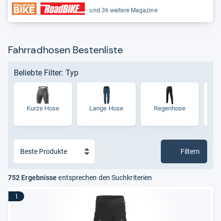
und 36 weitere Magazine
Fahrradhosen Bestenliste
Beliebte Filter: Typ
Kurze Hose
Lange Hose
Regenhose
La
Filtern
752 Ergebnisse
entsprechen den Suchkriterien
1