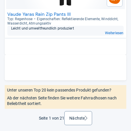
Vaude Yaras Rain Zip Pants III
Typ: Regen­hose
Eigen­schaf­ten: Reflek­tie­rende Ele­mente, Wind­dicht,
Was­ser­dicht, Atmungs­ak­tiv
Leicht und umwelt­freund­lich pro­du­ziert
Weiterlesen
Unter unseren Top 20 kein passendes Produkt gefunden?
Ab der nächsten Seite finden Sie weitere Fahrradhosen nach
Beliebtheit sortiert.
Seite 1 von 21
Nächste
weiter