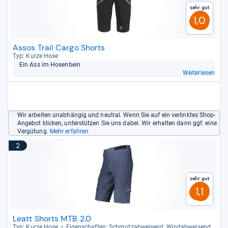
Sehr gut
1,0
Assos Trail Cargo Shorts
Typ: Kurze Hose
Ein Ass im Hosen­bein
Weiterlesen
Wir arbeiten unabhängig und neutral. Wenn Sie auf ein verlinktes Shop-
Angebot klicken, unterstützen Sie uns dabei. Wir erhalten dann ggf. eine
Vergütung.
Mehr erfahren
2
Sehr gut
1,1
Leatt Shorts MTB 2.0
Typ: Kurze Hose
Eigen­schaf­ten: Schmutz­ab­wei­send, Wind­ab­wei­send,