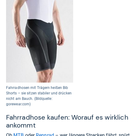
Fahrradhosen mit Trägern heißen Bib
Shorts – sie sitzen stabiler und drücken
nicht am Bauch. (Bildquelle:
gorewear.com)
Fahrradhose kaufen: Worauf es wirklich
ankommt
Ob
MTB
oder
Rennrad
– wer längere Strecken fährt, spürt