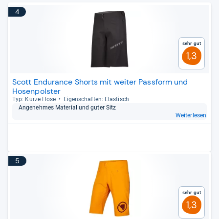
4
Sehr gut
1,3
Scott Endurance Shorts mit weiter Passform und
Hosenpolster
Typ: Kurze Hose
Eigen­schaf­ten: Elas­tisch
Ange­neh­mes Mate­rial und guter Sitz
Weiterlesen
5
Sehr gut
1,3