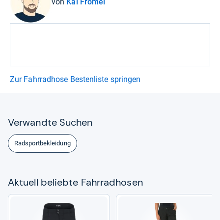
von
Kai Frömel
Zur Fahrradhose Bestenliste springen
Ver­wandte Suchen
Radsportbekleidung
Aktu­ell beliebte Fahr­rad­ho­sen