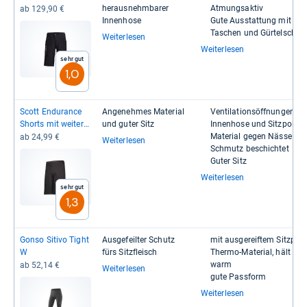
her­aus­nehm­ba­rer
Atmungs­ak­tiv
ab 129,90 €
Innen­hose
Gute Aus­stat­tung mit
Taschen und Gür­tel­schlau
Weiterlesen
Weiterlesen
Sehr gut
1,0
Scott Endu­rance
Ange­neh­mes Mate­rial
Ven­ti­la­ti­ons­öff­nun­gen
Shorts mit wei­ter
und guter Sitz
Innen­hose und Sitz­pols­te
Pass­form und
Mate­rial gegen Nässe un
ab 24,99 €
Weiterlesen
Hosen­pols­ter
Schmutz beschich­tet
Guter Sitz
Weiterlesen
Sehr gut
1,3
Gonso Sitivo Tight
Aus­ge­feil­ter Schutz
mit aus­ge­reif­tem Sitz­pols­
W
fürs Sitz­fleisch
Thermo-​​Mate­rial, hält gut
warm
ab 52,14 €
Weiterlesen
gute Pass­form
Weiterlesen