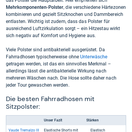
das Polster die Hauptarbeit: Hier empfehlen sich
Mehrkomponenten-Polster
, die verschiedene Härtezonen
kombinieren und gezielt Sitzknochen und Dammbereich
entlasten. Wichtig ist zudem, dass das Polster für
ausreichend Luftzirkulation sorgt – ein Hitzestau wirkt
sich negativ auf Komfort und Hygiene aus.
Viele Polster sind antibakteriell ausgerüstet. Da
Fahrradhosen typischerweise ohne
Unterwäsche
getragen werden, ist das ein sinnvolles Merkmal –
allerdings lässt die antibakterielle Wirkung nach
mehreren Wäschen nach. Die Hose sollte daher nach
jeder Tour gewaschen werden.
Die besten Fahrradhosen mit
Sitzpolster:
Unser Fazit
Stärken
Vaude Tre­malzo III
Elas­ti­sche Shorts mit
Elas­tisch