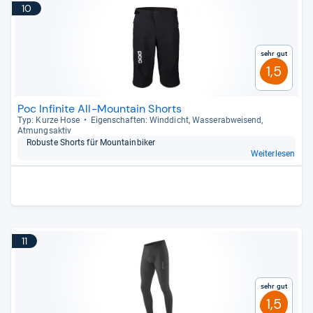
10
Sehr gut
1,5
Poc Infinite All-Mountain Shorts
Typ: Kurze Hose
Eigen­schaf­ten: Wind­dicht, Was­ser­ab­wei­send,
Atmungs­ak­tiv
Robuste Shorts für Moun­tain­bi­ker
Weiterlesen
11
Sehr gut
1,5