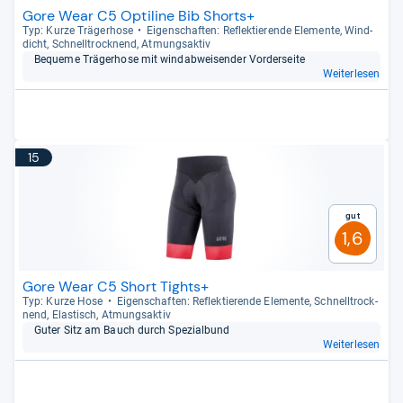
Gore Wear C5 Optiline Bib Shorts+
Typ: Kurze Trä­ger­hose
Eigen­schaf­ten: Reflek­tie­rende Ele­mente, Wind­
dicht, Schnell­trock­nend, Atmungs­ak­tiv
Bequeme Trä­ger­hose mit wind­ab­wei­sen­der Vor­der­seite
Weiterlesen
15
Gut
1,6
Gore Wear C5 Short Tights+
Typ: Kurze Hose
Eigen­schaf­ten: Reflek­tie­rende Ele­mente, Schnell­trock­
nend, Elas­tisch, Atmungs­ak­tiv
Guter Sitz am Bauch durch Spe­zi­al­bund
Weiterlesen