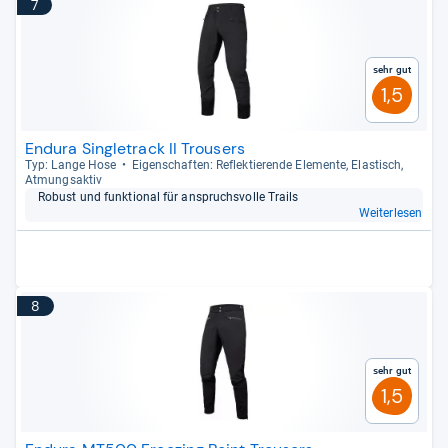
7
Sehr gut
1,5
Endura Singletrack II Trousers
Typ: Lange Hose
Eigen­schaf­ten: Reflek­tie­rende Ele­mente, Elas­tisch,
Atmungs­ak­tiv
Robust und funk­tio­nal für anspruchs­volle Trails
Weiterlesen
8
Sehr gut
1,5