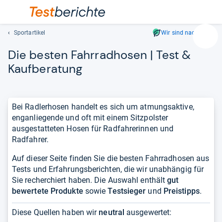
Sportartikel
Wir sind nachhaltig
Suc
Die bes­ten Fahr­rad­ho­sen | Test &
Geben
Sie
Kauf­be­ra­tung
mindest
drei
Zeichen
Bei Radlerhosen handelt es sich um atmungsaktive,
ein.
enganliegende und oft mit einem Sitzpolster
Vorschl
ausgestatteten Hosen für Radfahrerinnen und
erschei
Radfahrer.
automat
und
Auf dieser Seite finden Sie die besten Fahrradhosen aus
lassen
Tests und Erfahrungsberichten, die wir unabhängig für
sich
Sie recherchiert haben. Die Auswahl enthält
gut
mit
bewertete Produkte
sowie
Testsieger
und
Preistipps
.
den
Pfeiltas
Diese Quellen haben wir
neutral
ausgewertet:
auswähl