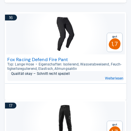
16
Gut
1,7
Fox Racing Defend Fire Pant
Typ: Lange Hose
Eigen­schaf­ten: Iso­lie­rend, Was­ser­ab­wei­send, Feuch­
tig­keits­re­gu­lie­rend, Elas­tisch, Atmungs­ak­tiv
Qua­li­tät okay – Schnitt recht spe­zi­ell
Weiterlesen
17
Gut