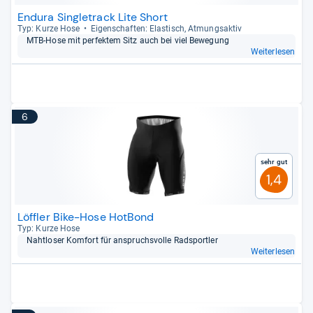
Endura Singletrack Lite Short
Typ: Kurze Hose
Eigen­schaf­ten: Elas­tisch, Atmungs­ak­tiv
MTB-​Hose mit per­fek­tem Sitz auch bei viel Bewe­gung
Weiterlesen
6
Sehr gut
1,4
Löffler Bike-Hose HotBond
Typ: Kurze Hose
Naht­lo­ser Kom­fort für anspruchs­volle Rad­sport­ler
Weiterlesen