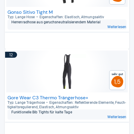
Gonso Sitivo Tight M
Typ: Lange Hose
Eigen­schaf­ten: Elas­tisch, Atmungs­ak­tiv
Her­ren­rad­hose aus geruchs­neu­tra­li­sie­ren­dem Mate­rial
Weiterlesen
12
Sehr gut
1,5
Gore Wear C3 Thermo Trängerhose+
Typ: Lange Trä­ger­hose
Eigen­schaf­ten: Reflek­tie­rende Ele­mente, Feuch­
tig­keits­re­gu­lie­rend, Elas­tisch, Atmungs­ak­tiv
Funk­tio­nelle Bib Tights für kalte Tage
Weiterlesen