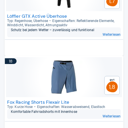
1,7
Löffler GTX Active Überhose
Typ: Regen­hose, Über­hose
Eigen­schaf­ten: Reflek­tie­rende Ele­mente,
Wind­dicht, Was­ser­dicht, Atmungs­ak­tiv
Schutz bei jedem Wet­ter – zuver­läs­sig und funk­tio­nal
Weiterlesen
18
Gut
1,8
Fox Racing Shorts Flexair Lite
Typ: Kurze Hose
Eigen­schaf­ten: Was­ser­ab­wei­send, Elas­tisch
Kom­for­ta­ble Fahr­rads­horts mit Innen­hose
Weiterlesen