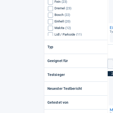
Fein
(23)
Dremel
(23)
Bosch
(22)
Einhell
(20)
E
Makita
(12)
Ty
Lidl / Parkside
(11)
Worx
(10)
Typ
Black + Decker
(8)
Ryobi
(7)
Geeignet für
Testsieger
Neuester Testbericht
Getestet von
M