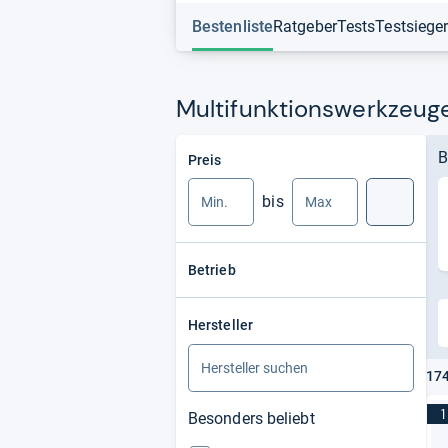
Bestenliste
Ratgeber
Tests
Testsiege
Multifunktionswerkzeuge
Min.
Max.
B
Preis
bis
Suche
Betrieb
Hersteller
174
1
Besonders beliebt