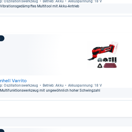
p: Oszil­la­ti­ons­werk­zeug
Betrieb: Akku
Akku­span­nung: 18 V
Vibra­ti­ons­ge­dämpf­tes Mul­ti­tool mit Akku-​Antrieb
3
inhell Varrito
p: Oszil­la­ti­ons­werk­zeug
Betrieb: Akku
Akku­span­nung: 18 V
Mul­ti­funk­ti­ons­werk­zeug mit unge­wöhn­lich hoher Schwing­zahl