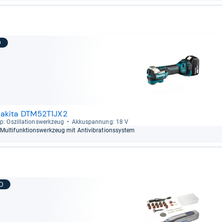
9
akita DTM52T1JX2
p: Oszil­la­ti­ons­werk­zeug
Akku­span­nung: 18 V
Mul­ti­funk­ti­ons­werk­zeug mit Anti­vi­bra­ti­ons­sys­tem
10