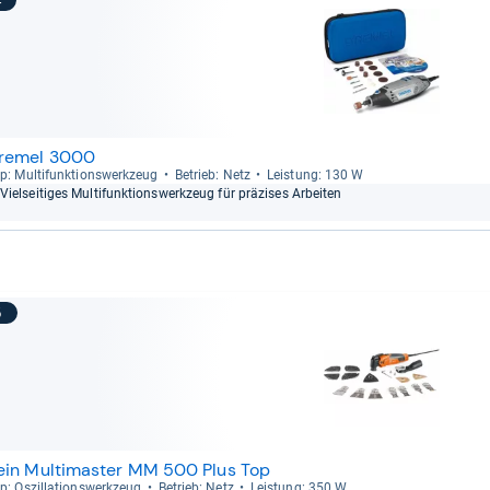
4
remel 3000
p: Mul­ti­funk­ti­ons­werk­zeug
Betrieb: Netz
Leis­tung: 130 W
Viel­sei­ti­ges Mul­ti­funk­ti­ons­werk­zeug für prä­zi­ses Arbei­ten
5
ein Multimaster MM 500 Plus Top
p: Oszil­la­ti­ons­werk­zeug
Betrieb: Netz
Leis­tung: 350 W