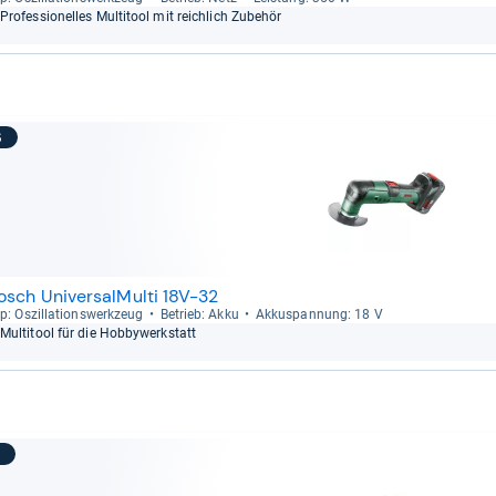
Pro­fes­sio­nel­les Mul­ti­tool mit reich­lich Zube­hör
6
osch UniversalMulti 18V-32
p: Oszil­la­ti­ons­werk­zeug
Betrieb: Akku
Akku­span­nung: 18 V
Mul­ti­tool für die Hob­by­werk­statt
7