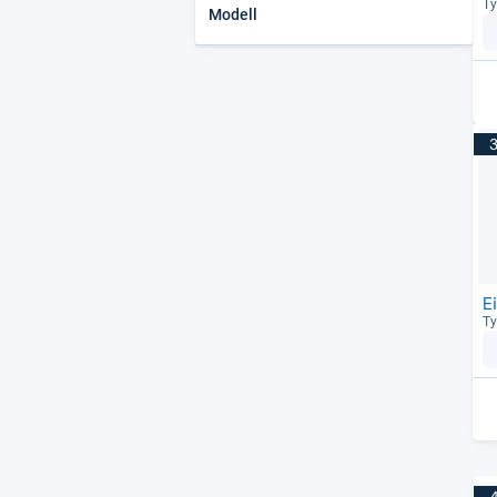
Ty
Modell
E
Ty