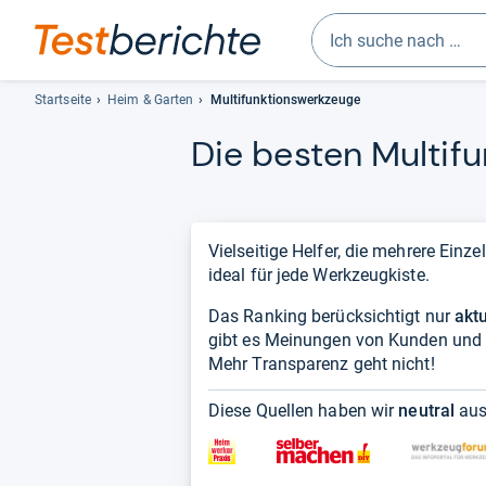
Geben
Sie
Startseite
Heim & Garten
Multifunktionswerkzeuge
mindestens
Die bes­ten Mul­ti­fu
drei
Zeichen
ein.
Vorschläge
erscheinen
Vielseitige Helfer, die mehrere Ein
automatisch
ideal für jede Werkzeugkiste.
und
Das Ranking berücksichtigt nur
lassen
akt
gibt es Meinungen von Kunden und 
sich
Mehr Transparenz geht nicht!
mit
den
Diese Quellen haben wir
neutral
aus
Pfeiltasten
auswählen.