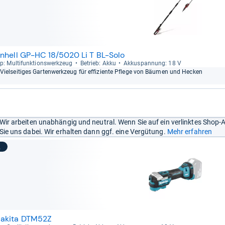
inhell GP-HC 18/5020 Li T BL-Solo
p: Mul­ti­funk­ti­ons­werk­zeug
Betrieb: Akku
Akku­span­nung: 18 V
Viel­sei­ti­ges Gar­ten­werk­zeug für effi­zi­ente Pflege von Bäu­men und Hecken
Wir arbeiten unabhängig und neutral. Wenn Sie auf ein verlinktes Shop-
Sie uns dabei. Wir erhalten dann ggf. eine Vergütung.
Mehr erfahren
2
akita DTM52Z