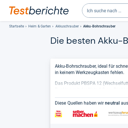
Geben
Sie
Startseite
Heim & Garten
Akkuschrauber
Akku-Bohrschrauber
mindestens
Die bes­ten Akku-​
drei
Zeichen
ein.
Vorschläge
erscheinen
Akku-Bohrschrauber, ideal für schne
automatisch
in keinem Werkzeugkasten fehlen.
und
Das Produkt PBSPA 12 (Wechselfutte
lassen
Ranking mit der Note 1,0 an. Die L
sich
Meinungen und berücksichtigt nur
mit
a
schlecht
ein Produkt ist.
den
Diese Quellen haben wir
neutral
aus
Pfeiltasten
auswählen.