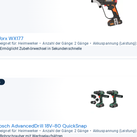
orx WX177
eig­net für: Heim­wer­ker
Anzahl der Gänge: 2 Gänge
Akku­span­nung (Leis­tung)
Ermög­licht Zube­hör­wech­sel in Sekun­den­schnelle
5
osch AdvancedDrill 18V-80 QuickSnap
eig­net für: Heim­wer­ker
Anzahl der Gänge: 2 Gänge
Akku­span­nung (Leis­tung)
Bohr­schrau­ber mit Wech­se­lauf­sät­zen