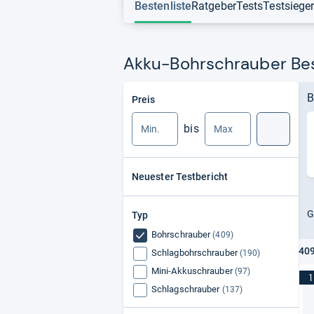
Bestenliste
Ratgeber
Tests
Testsiege
Akku-Bohrschrauber Bes
Min.
Max.
B
Preis
bis
Suche
Neuester Testbericht
G
Typ
Bohrschrauber
(409)
409
Schlagbohrschrauber
(190)
Mini-Akkuschrauber
(97)
1
Schlagschrauber
(137)