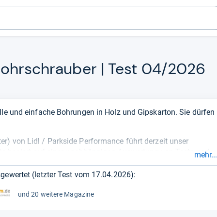
Bohr­schrau­ber | Test 04/2026
lle und einfache Bohrungen in Holz und Gipskarton. Sie dürfen
r) von Lidl / Parkside Performance führt derzeit unser
iste basiert auf einer unabhängigen Auswertung von Tests und
mehr...
ktuelle Produkte
. So sehen Sie sehr schnell, wie
gut oder
gewertet (letzter Test vom
17.04.2026
):
und 20 weitere Magazine