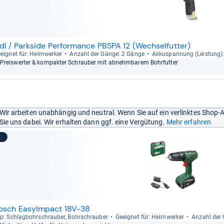
idl / Parkside Performance PBSPA 12 (Wechselfutter)
eig­net für: Heim­wer­ker
Anzahl der Gänge: 2 Gänge
Akku­span­nung (Leis­tung)
Preis­wer­ter & kom­pak­ter Schrau­ber mit abnehm­ba­rem Bohr­fut­ter
Wir arbeiten unabhängig und neutral. Wenn Sie auf ein verlinktes Shop-
Sie uns dabei. Wir erhalten dann ggf. eine Vergütung.
Mehr erfahren
2
osch EasyImpact 18V-38
p: Schlag­bohr­schrau­ber, Bohr­schrau­ber
Geeig­net für: Heim­wer­ker
Anzahl der