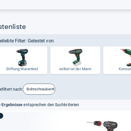
r
tenliste
eliebte Filter: Getestet von
Stif­tung Waren­test
selbst ist der Mann
Konsu
efiltert nach:
Bohrschrauber
 Ergebnisse
entsprechen den Suchkriterien