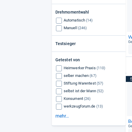
Drehmomentwahl
Automatisch
(14)
Manuell
(246)
W
Ge
Testsieger
Getestet von
Heimwerker Praxis
(110)
selber machen
(67)
Stiftung Warentest
(57)
selbst ist der Mann
(52)
Konsument
(26)
werkzeugforum.de
(13)
mehr…
B
Ge