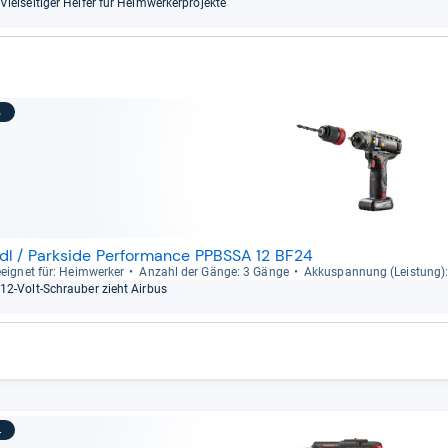
Viel­sei­ti­ger Hel­fer für Heim­wer­ker­pro­jekte
3
idl / Parkside Performance PPBSSA 12 BF24
eig­net für: Heim­wer­ker
Anzahl der Gänge: 3 Gänge
Akku­span­nung (Leis­tung)
12-​Volt-​Schrau­ber zieht Air­bus
4