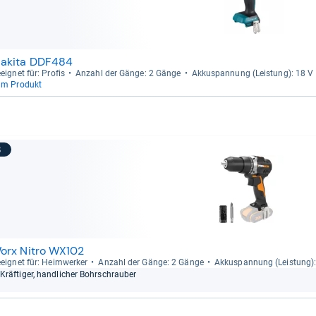
akita DDF484
eig­net für: Pro­fis
Anzahl der Gänge: 2 Gänge
Akku­span­nung (Leis­tung): 18 V
um Produkt
8
orx Nitro WX102
eig­net für: Heim­wer­ker
Anzahl der Gänge: 2 Gänge
Akku­span­nung (Leis­tung)
Kräf­ti­ger, hand­li­cher Bohr­schrau­ber