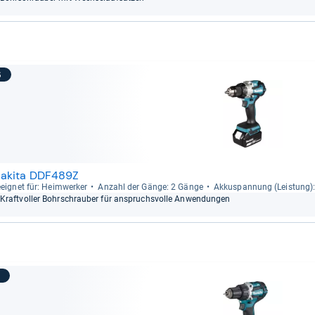
6
akita DDF489Z
eig­net für: Heim­wer­ker
Anzahl der Gänge: 2 Gänge
Akku­span­nung (Leis­tung)
Kraft­vol­ler Bohr­schrau­ber für anspruchs­volle Anwen­dun­gen
7