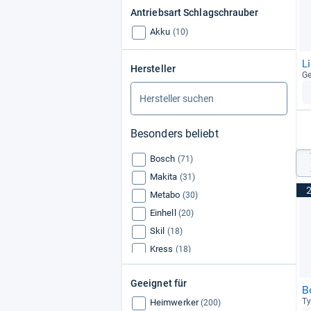
Antriebsart Schlagschrauber
Akku
(10)
L
Hersteller
Ge
Besonders beliebt
Bosch
(71)
Makita
(31)
Metabo
(30)
Einhell
(20)
Skil
(18)
Kress
(18)
DeWalt
(16)
Geeignet für
Festool
(15)
B
Ty
Heimwerker
Ryobi
(200)
(14)