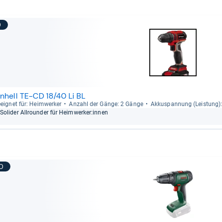
9
inhell TE-CD 18/40 Li BL
eig­net für: Heim­wer­ker
Anzahl der Gänge: 2 Gänge
Akku­span­nung (Leis­tung)
Soli­der All­roun­der für Heim­wer­ker:innen
10