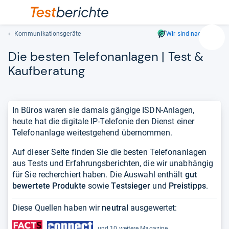
Kommunikationsgeräte
Wir sind nachhaltig
Suc
Die bes­ten Tele­fon­an­la­gen | Test &
Geben
Sie
Kauf­be­ra­tung
mindest
drei
Zeichen
In Büros waren sie damals gängige ISDN-Anlagen,
ein.
heute hat die digitale IP-Telefonie den Dienst einer
Vorschl
Telefonanlage weitestgehend übernommen.
erschei
automat
Auf dieser Seite finden Sie die besten Telefonanlagen
und
aus Tests und Erfahrungsberichten, die wir unabhängig
lassen
für Sie recherchiert haben. Die Auswahl enthält
gut
sich
bewertete Produkte
sowie
Testsieger
und
Preistipps
.
mit
den
Diese Quellen haben wir
neutral
ausgewertet:
Pfeiltas
auswähl
und 10 weitere Magazine