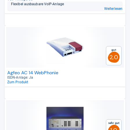
Fle­xi­bel aus­bau­bare VoIP-​Anlage
Weiterlesen
Gut
2,0
Agfeo AC 14 WebPhonie
ISDN-​Anlage: Ja
Zum Produkt
Sehr gut