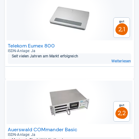
Gut
2,1
Telekom Eumex 800
ISDN-​Anlage: Ja
Seit vie­len Jah­ren am Markt erfolg­reich
Weiterlesen
Gut
2,2
Auerswald COMmander Basic
ISDN-​Anlage: Ja