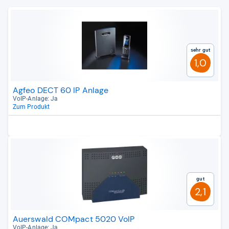
Sehr gut
1,0
Agfeo DECT 60 IP Anlage
VoIP-​Anlage: Ja
Zum Produkt
Gut
2,1
Auerswald COMpact 5020 VoIP
VoIP-​Anlage: Ja