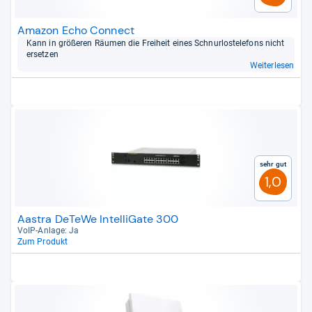
Amazon Echo Connect
Kann in grö­ße­ren Räu­men die Frei­heit eines Schnur­los­te­le­fons nicht
erset­zen
Weiterlesen
Sehr gut
1,0
Aastra DeTeWe IntelliGate 300
VoIP-​Anlage: Ja
Zum Produkt