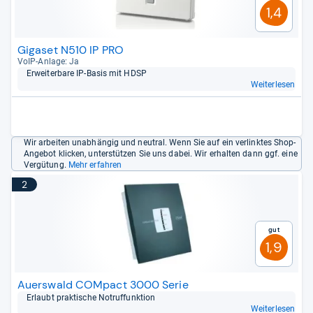
1,4
Gigaset N510 IP PRO
VoIP-​Anlage: Ja
Erweiter­bare IP-​Basis mit HDSP
Weiterlesen
Wir arbeiten unabhängig und neutral. Wenn Sie auf ein verlinktes Shop-
Angebot klicken, unterstützen Sie uns dabei. Wir erhalten dann ggf. eine
Vergütung.
Mehr erfahren
2
Gut
1,9
Auerswald COMpact 3000 Serie
Erlaubt prak­ti­sche Not­ruf­funk­tion
Weiterlesen