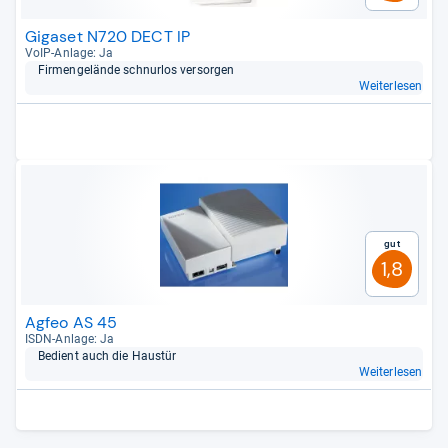
Gigaset N720 DECT IP
VoIP-​Anlage: Ja
Fir­men­ge­lände schnur­los ver­sor­gen
Weiterlesen
Gut
1,8
Agfeo AS 45
ISDN-​Anlage: Ja
Bedient auch die Haus­tür
Weiterlesen