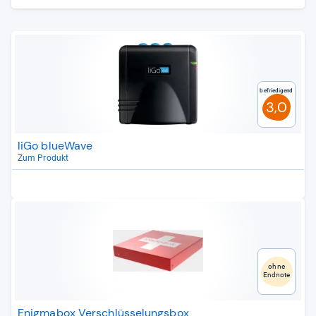
Befriedigend
3,0
liGo blueWave
Zum Produkt
ohne
Endnote
Enigmabox Verschlüsselungsbox