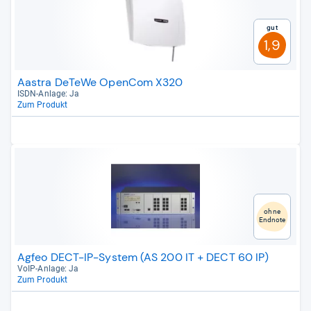
Gut
1,9
Aastra DeTeWe OpenCom X320
ISDN-​Anlage: Ja
Zum Produkt
ohne
Endnote
Agfeo DECT-IP-System (AS 200 IT + DECT 60 IP)
VoIP-​Anlage: Ja
Zum Produkt