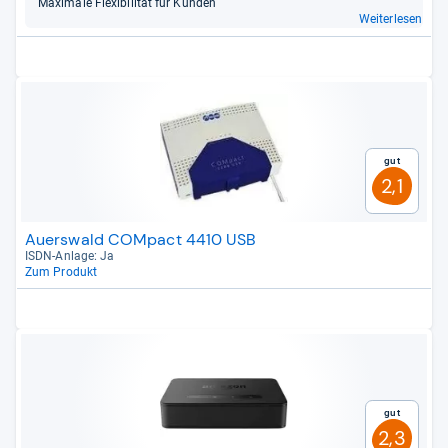
Maxi­male Fle­xi­bi­li­tät für Kun­den
Weiterlesen
Gut
2,1
Auerswald COMpact 4410 USB
ISDN-​Anlage: Ja
Zum Produkt
Gut
2,3