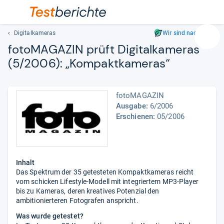
Digitalkameras
Wir sind nachhaltig
Suc
foto­MA­GA­ZIN prüft Digi­tal­ka­me­ras
Geben
(5/2006): „Kom­pakt­ka­me­ras“
Sie
mindest
drei
fotoMAGAZIN
Zeichen
Ausgabe:
6/2006
ein.
Erschienen:
05/2006
Vorschl
erschei
automat
und
Inhalt
lassen
Das Spektrum der 35 getesteten Kompaktkameras reicht
sich
vom schicken Lifestyle-Modell mit integriertem MP3-Player
mit
bis zu Kameras, deren kreatives Potenzial den
den
ambitionierteren Fotografen anspricht.
Pfeiltas
Was wurde getestet?
auswähl