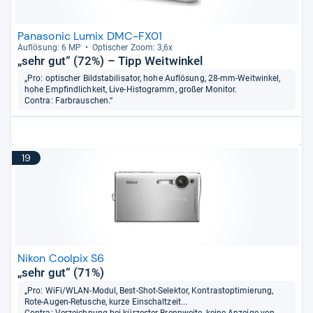
Panasonic Lumix DMC-FX01
Auf­lö­sung: 6 MP
Opti­scher Zoom: 3,6x
„sehr gut“ (72%) – Tipp Weitwinkel
„Pro: optischer Bildstabilisator, hohe Auflösung, 28-mm-Weitwinkel,
hohe Empfindlichkeit, Live-Histogramm, großer Monitor.
Contra: Farbrauschen.“
19
Nikon Coolpix S6
„sehr gut“ (71%)
„Pro: WiFi/WLAN-Modul, Best-Shot-Selektor, Kontrastoptimierung,
Rote-Augen-Retusche, kurze Einschaltzeit...