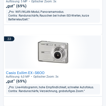
Auf­lö­sung: 5 MP
Opti­scher Zoom: 3x
„gut“ (69%)
„Pro: WiFi/WLAN-Modul, Panoramamodus.
Contra: Randunschärfe, Rauschen bei hohen ISO-Werten, kurze
Batterielaufzeit.“
33
Casio Exilim EX-S600
Auf­lö­sung: 6,0 MP
Opti­scher Zoom: 3x
„gut“ (69%)
„Pro: Live-Histogramm, hohe Empfindlichkeit, schneller Autofokus.
Contra: Randunschärfe, Verzeichnung, grobstufiges Zoom.“