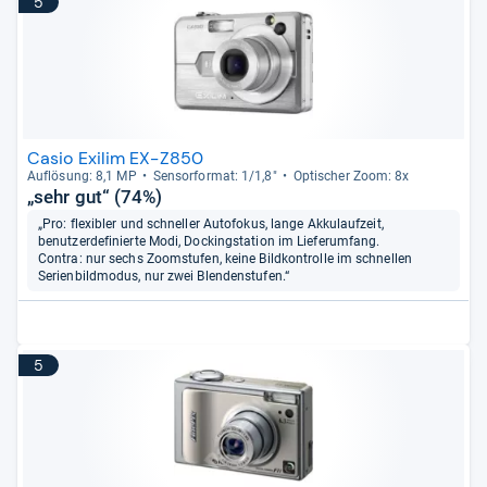
5
Casio Exilim EX-Z850
Auf­lö­sung: 8,1 MP
Sen­sor­for­mat: 1/1,8"
Opti­scher Zoom: 8x
„sehr gut“ (74%)
„Pro: flexibler und schneller Autofokus, lange Akkulaufzeit,
benutzerdefinierte Modi, Dockingstation im Lieferumfang.
Contra: nur sechs Zoomstufen, keine Bildkontrolle im schnellen
Serienbildmodus, nur zwei Blendenstufen.“
5