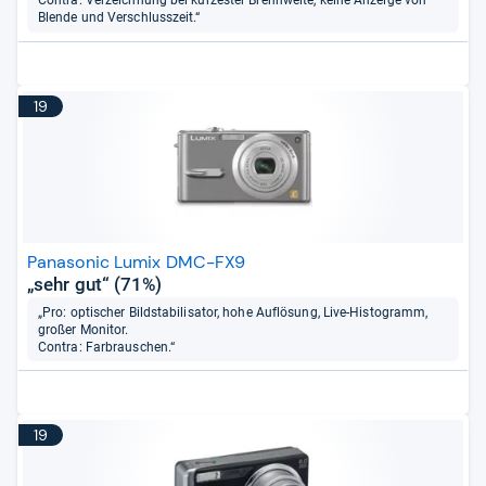
Contra: Verzeichnung bei kürzester Brennweite, keine Anzeige von
Blende und Verschlusszeit.“
19
Panasonic Lumix DMC-FX9
„sehr gut“ (71%)
„Pro: optischer Bildstabilisator, hohe Auflösung, Live-Histogramm,
großer Monitor.
Contra: Farbrauschen.“
19