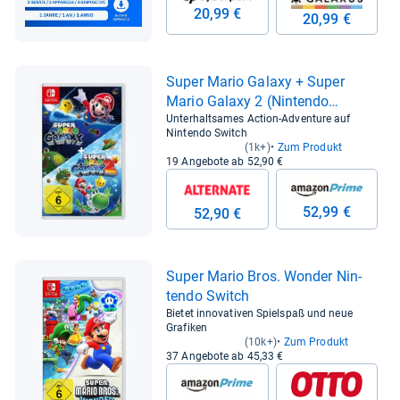
20,99 €
20,99 €
Super Mario Galaxy + Super
Mario Galaxy 2 (Nin­tendo
Switch)
Unterhaltsames Action-Adventure auf
Nintendo Switch
(1k+)
Zum Produkt
19 Angebote ab 52,90 €
52,99 €
52,90 €
Super Mario Bros. Won­der Nin­
tendo Switch
Bietet innovativen Spielspaß und neue
Grafiken
(10k+)
Zum Produkt
37 Angebote ab 45,33 €