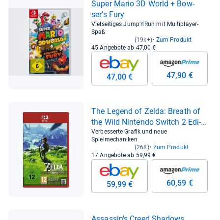
Super Mario 3D World + Bow­
ser's Fury
Vielseitiges Jump'n'Run mit Multiplayer-
Spaß
(19k+)
Zum Produkt
45 Angebote ab 47,00 €
47,90 €
47,00 €
The Legend of Zelda: Breath of
the Wild Nin­tendo Switch 2 Edi­
tion
Verbesserte Grafik und neue
Spielmechaniken
(268)
Zum Produkt
17 Angebote ab 59,99 €
60,59 €
59,99 €
Assas­sin's Creed Sha­dows