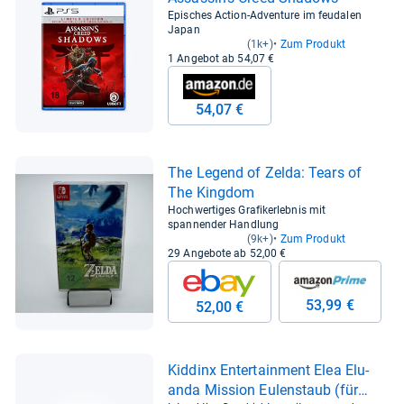
Episches Action-Adventure im feudalen
Japan
(1k+)
Zum Produkt
1 Angebot ab 54,07 €
54,07 €
The Legend of Zelda: Tears of
The King­dom
Hochwertiges Grafikerlebnis mit
spannender Handlung
(9k+)
Zum Produkt
29 Angebote ab 52,00 €
53,99 €
52,00 €
Kid­dinx Enter­tain­ment Elea Elu­
anda Mission Eulen­staub (für