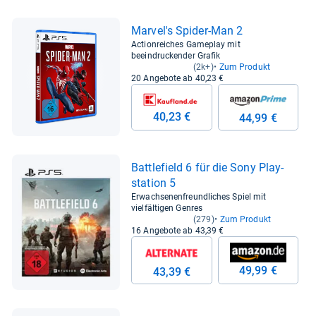
Mar­vel's Spi­der-​Man 2
Actionreiches Gameplay mit
beeindruckender Grafik
(2k+)
Zum Produkt
20 Angebote ab 40,23 €
40,23 €
44,99 €
Batt­le­field 6 für die Sony Play­
sta­tion 5
Erwachsenenfreundliches Spiel mit
vielfältigen Genres
(279)
Zum Produkt
16 Angebote ab 43,39 €
49,99 €
43,39 €