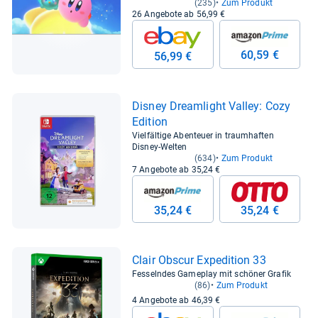
(235)
Zum Produkt
26 Angebote ab 56,99 €
60,59 €
56,99 €
Dis­ney Dre­am­light Val­ley: Cozy
Edi­tion
Vielfältige Abenteuer in traumhaften
Disney-Welten
(634)
Zum Produkt
7 Angebote ab 35,24 €
35,24 €
35,24 €
Clair Obscur Expe­di­tion 33
Fesselndes Gameplay mit schöner Grafik
(86)
Zum Produkt
4 Angebote ab 46,39 €