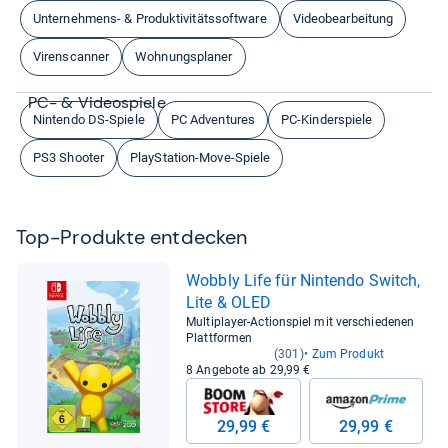
Unternehmens- & Produktivitätssoftware
Videobearbeitung
Virenscanner
Wohnungsplaner
PC-​ & Video­spiele
Nintendo DS-Spiele
PC Adventures
PC-Kinderspiele
PS3 Shooter
PlayStation-Move-Spiele
Top-​Pro­dukte ent­de­cken
Wob­bly Life für Nin­tendo Switch,
Lite & OLED
Multiplayer-Actionspiel mit verschiedenen
Plattformen
(301)
Zum Produkt
8 Angebote ab 29,99 €
29,99 €
29,99 €