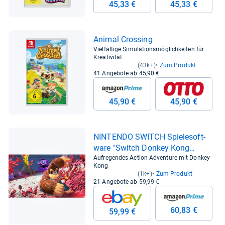
45,33 €
45,33 €
Ani­mal Cros­sing
Vielfältige Simulationsmöglichkeiten für
Kreativität.
(43k+)
Zum Produkt
41 Angebote ab 45,90 €
45,90 €
45,90 €
NIN­TENDO SWITCH Spie­le­soft­
ware "Switch Don­key Kong
Bananza"
Aufregendes Action-Adventure mit Donkey
Kong
(1k+)
Zum Produkt
21 Angebote ab 59,99 €
60,83 €
59,99 €