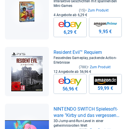
PC)
Interaktive Geschichten mit spannenden
Mini-Games
(15)
Zum Produkt
4 Angebote ab 6,29 €
9,95 €
6,29 €
Resi­dent Evil™ Requiem
Fesselndes Gameplay, packende Action-
Erlebnisse
(788)
Zum Produkt
12 Angebote ab 56,96 €
59,99 €
56,96 €
NIN­TENDO SWITCH Spie­le­soft­
ware "Kirby und das ver­ges­sene
Land Switch 2 Edi­tion + Ster­nen­
3D-Jump-and-Run-Level in einer
geheimnisvollen Welt
split­ter-​Welt"