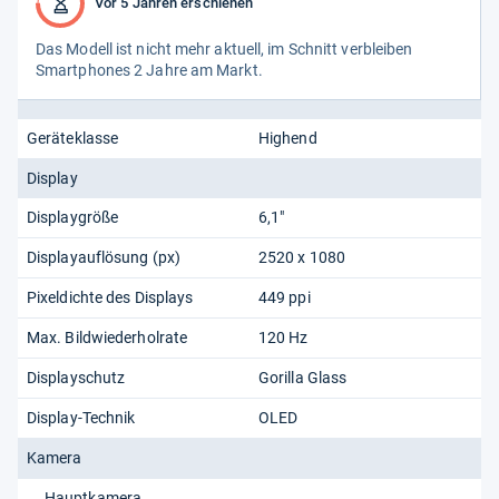
Vor 5 Jahren erschienen
Das Modell ist nicht mehr aktu­ell, im Schnitt ver­blei­ben
Smart­pho­nes 2 Jahre am Markt.
Geräteklasse
Highend
Display
Displaygröße
6,1"
Displayauflösung (px)
2520 x 1080
Pixeldichte des Displays
449 ppi
Max. Bildwiederholrate
120 Hz
Displayschutz
Gorilla Glass
Display-Technik
OLED
Kamera
Hauptkamera