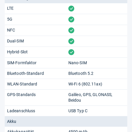
vorhanden
LTE
vorhanden
5G
vorhanden
NFC
vorhanden
Dual-SIM
vorhanden
Hybrid-Slot
SIM-Formfaktor
Nano-SIM
Bluetooth-Standard
Bluetooth 5.2
WLAN-Standard
Wi-Fi 6 (802.11​ax)
GPS-Standards
Galileo
GPS
GLONASS
Beidou
Ladeanschluss
USB Typ C
Akku
Akkukapazität
4500 mAh