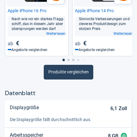
Apple iPhone 16 Pro
Apple iPhone 14 Pro
Nach wie vor ein star­kes Flagg­
Sinn­volle Ver­bes­se­run­gen und
schiff, das in die­sem Jahr aber
cle­veres Pro­dukt­de­sign zum
über­sprun­gen wer­den darf
stol­zen Preis
Weiterlesen
Weiterlesen
€
€
Angebote vergleichen
Angebote vergleichen
Produkte vergleichen
Datenblatt
Displaygröße
6,1
Zoll
Die Dis­play­größe fällt durch­schnitt­lich aus.
Arbeitsspeicher
8
GB