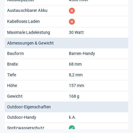
fehlt
Austauschbarer Akku
fehlt
Kabelloses Laden
Maximale Ladeleistung
30 Watt
Abmessungen & Gewicht
Bauform
Barren-Handy
Breite
68 mm
Tiefe
8,2 mm
Höhe
157 mm
Gewicht
168 g
Outdoor-Eigenschaften
Outdoor-Handy
k.A.
vorhanden
Spritzwasserschutz