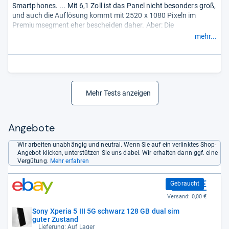
Smartphones. ... Mit 6,1 Zoll ist das Panel nicht besonders groß,
und auch die Auflösung kommt mit 2520 x 1080 Pixeln im
Premiumsegment eher bescheiden daher. Aber: Die
Darstellungsqualität ist herausragend, in puncto Leuchtkraft
mehr...
und Blickwinkelstabilität legten die Japaner eines der besten
Displays des Jahres vor. ... So stark wie das Display ist zudem
die Ausdauer ...“
Mehr Tests anzeigen
Angebote
Wir arbeiten unabhängig und neutral. Wenn Sie auf ein verlinktes Shop-
Angebot klicken, unterstützen Sie uns dabei. Wir erhalten dann ggf. eine
Vergütung.
Mehr erfahren
371,31 €
Gebraucht
Versand:
0,00 €
Sony Xperia 5 III 5G schwarz 128 GB dual sim
guter Zustand
Lieferung: Auf Lager