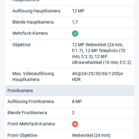
Auflösung Hauptkamera
12 MP
Blende Hauptkamera
1,7
vorhanden
Mehrfach-Kamera
Objektive
12 MP Weitwinkel (24 mm,
f/1.7), 12 MP Telephoto (70
mm, f/2.3), 12 MP
Ultraweitwinkel (16 mm, f/2.2)
Max. Videoauflösung
4K@24/25/30/60/120fps
Hauptkamera
HDR
Frontkamera
Auflösung Frontkamera
8 MP
Blende Frontkamera
2
fehlt
Front-Mehrfach-Kamera
Front-Objektive
Weitwinkel (24 mm)