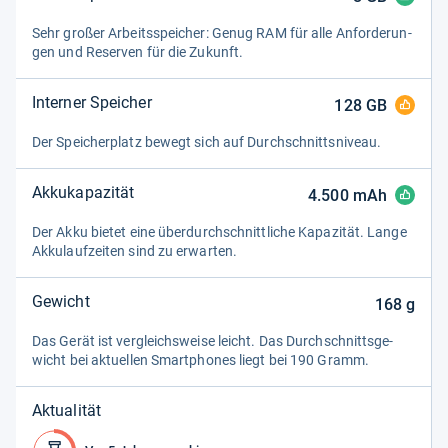
Sehr großer Arbeitsspei­cher: Genug RAM für alle Anfor­de­run­
gen und Reser­ven für die Zukunft.
Interner Speicher
128
GB
Der Spei­cher­platz bewegt sich auf Durch­schnitts­ni­veau.
Akkukapazität
4.500
mAh
Der Akku bie­tet eine über­durch­schnitt­li­che Kapa­zi­tät. Lange
Akku­lauf­zei­ten sind zu erwar­ten.
Gewicht
168
g
Das Gerät ist ver­gleichs­weise leicht. Das Durch­schnitts­ge­
wicht bei aktu­el­len Smart­pho­nes liegt bei 190 Gramm.
Aktualität