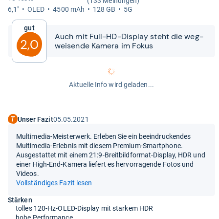
(133 Meinungen)
6,1"
OLED
4500 mAh
128 GB
5G
Gut
Auch mit Full-​​HD-​​Dis­play steht die weg­
2,0
wei­sende Kamera im Fokus
Aktuelle Info wird geladen...
Unser Fazit
05.05.2021
Multimedia-Meisterwerk. Erleben Sie ein beeindruckendes
Multimedia-Erlebnis mit diesem Premium-Smartphone.
Ausgestattet mit einem 21:9-Breitbildformat-Display, HDR und
einer High-End-Kamera liefert es hervorragende Fotos und
Videos.
Vollständiges Fazit lesen
Stärken
tolles 120-Hz-OLED-Display mit starkem HDR
hohe Performance