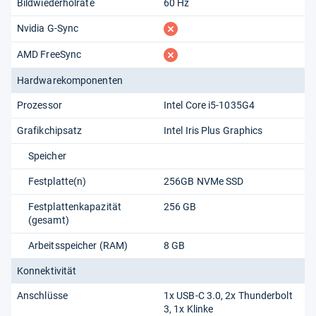
Bildwiederholrate
60 Hz
fehlt
Nvidia G-Sync
fehlt
AMD FreeSync
Hardwarekomponenten
Prozessor
Intel Core i5-1035G4
Grafikchipsatz
Intel Iris Plus Graphics
Speicher
Festplatte(n)
256GB NVMe SSD
Festplattenkapazität
256 GB
(gesamt)
Arbeitsspeicher (RAM)
8 GB
Konnektivität
Anschlüsse
1x USB-C 3.0, 2x Thunderbolt
3, 1x Klinke