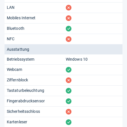
fehlt
LAN
fehlt
Mobiles Internet
vorhanden
Bluetooth
fehlt
NFC
Ausstattung
Betriebssystem
Windows 10
vorhanden
Webcam
fehlt
Ziffernblock
vorhanden
Tastaturbeleuchtung
vorhanden
Fingerabdrucksensor
fehlt
Sicherheitsschloss
vorhanden
Kartenleser