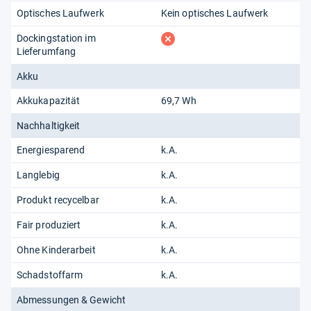
Optisches Laufwerk
Kein optisches Laufwerk
fehlt
Dockingstation im
Lieferumfang
Akku
Akkukapazität
69,7 Wh
Nachhaltigkeit
Energiesparend
k.A.
Langlebig
k.A.
Produkt recycelbar
k.A.
Fair produziert
k.A.
Ohne Kinderarbeit
k.A.
Schadstoffarm
k.A.
Abmessungen & Gewicht