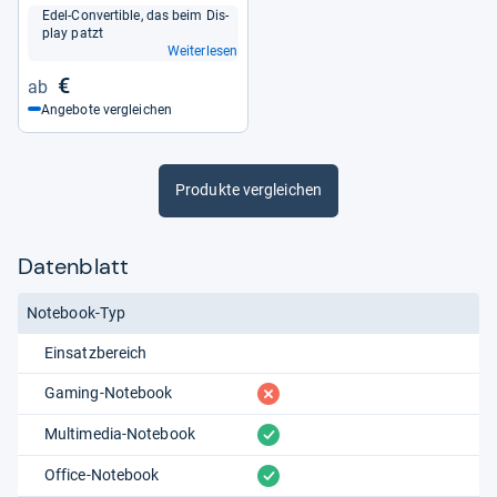
Edel-​Con­ver­ti­ble, das beim Dis­
play patzt
Weiterlesen
€
Angebote vergleichen
Produkte vergleichen
Datenblatt
Notebook-Typ
Einsatzbereich
fehlt
Gaming-Notebook
vorhanden
Multimedia-Notebook
vorhanden
Office-Notebook