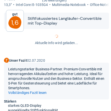
(56 Meinungen)
13,3"
Intel Core i5-​1035G4
Mul­ti­me­dia-​Note­book
Office-​Note­b
Gut
Stift­fo­kus­sier­tes Lang­läu­fer-​​Con­ver­ti­ble
1,6
mit Top-​​Dis­play
Aktuelle Info wird geladen...
Unser Fazit
02.07.2020
Leistungsstarker Business-Partner. Premium-Convertible mit
hervorragenden Akkulaufzeiten und hoher Leistung. Ideal für
anspruchsvolle Nutzer und den Business-Sektor. Enthält einen
S-Pen für Gestensteuerung und bietet eine Ladefläche für
Smartphones.
Vollständiges Fazit lesen
Stärken
starkes QLED-Display
ausgeklügelte Stiftfunktionalität