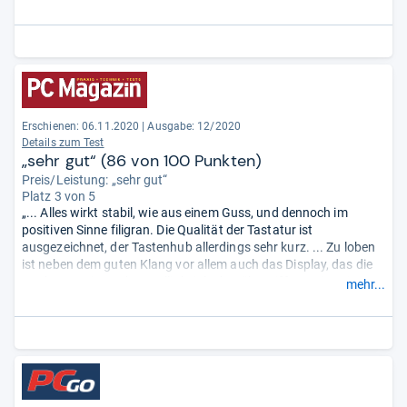
Erschienen: 06.11.2020
|
Ausgabe: 12/2020
Details zum Test
„sehr gut“ (86 von 100 Punkten)
Preis/Leistung: „sehr gut“
Platz 3 von 5
„... Alles wirkt stabil, wie aus einem Guss, und dennoch im
positiven Sinne filigran. Die Qualität der Tastatur ist
ausgezeichnet, der Tastenhub allerdings sehr kurz. ... Zu loben
ist neben dem guten Klang vor allem auch das Display, das die
Konkurrenz in Sachen Helligkeit locker übertrifft. ... Die Leistung
mehr...
des Systems ist gut, aber mehr als acht GByte Hauptspeicher
wären eine gute Idee gewesen. Die 256 GByte der SSD sind sehr
mager ...“