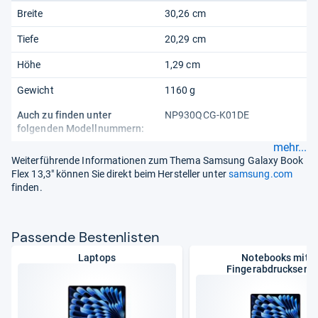
Breite
30,26 cm
Tiefe
20,29 cm
Höhe
1,29 cm
Gewicht
1160 g
Auch zu finden unter
NP930QCG-K01DE
folgenden Modellnummern:
mehr...
Weiterführende Informationen zum Thema Samsung Galaxy Book
Flex 13,3" können Sie direkt beim Hersteller unter
samsung.com
finden.
Pas­sende Bes­ten­lis­ten
Laptops
Notebooks mit
Fingerabdrucksens