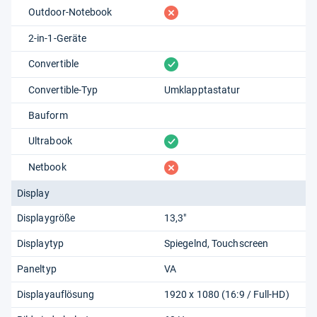
fehlt
Outdoor-Notebook
2-in-1-Geräte
vorhanden
Convertible
Convertible-Typ
Umklapptastatur
Bauform
vorhanden
Ultrabook
fehlt
Netbook
Display
Displaygröße
13,3"
Displaytyp
Spiegelnd
Touchscreen
Paneltyp
VA
Displayauflösung
1920 x 1080 (16:9 / Full-HD)