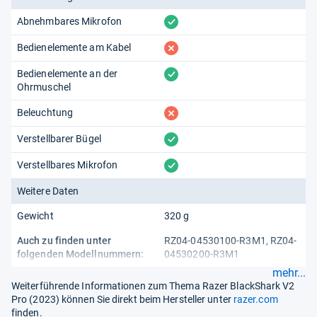
vorhanden
Abnehmbares Mikrofon
fehlt
Bedienelemente am Kabel
vorhanden
Bedienelemente an der
Ohrmuschel
fehlt
Beleuchtung
vorhanden
Verstellbarer Bügel
vorhanden
Verstellbares Mikrofon
Weitere Daten
Gewicht
320 g
Auch zu finden unter
RZ04-04530100-R3M1, RZ04-
folgenden Modellnummern:
04530200-R3M1
mehr...
Weiterführende Informationen zum Thema Razer BlackShark V2
Pro (2023) können Sie direkt beim Hersteller unter
razer.com
finden.