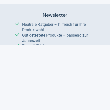
Newsletter
Neutrale Ratgeber – hilfreich für Ihre
Produktwahl
Gut getestete Produkte – passend zur
Jahreszeit
Tipps & Tricks
Datenschutz und Widerruf
Auf
Auf
Auf
Facebook
Instagram
X