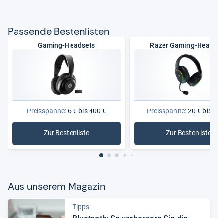
Pas­sende Bes­ten­lis­ten
Gaming-Headsets
Razer Gaming-Heads
Preisspanne:
6 € bis 400 €
Preisspanne:
20 € bis 2
Zur Bestenliste
Zur Bestenliste
: Gaming-Headsets
: Razer 
Aus unse­rem Maga­zin
Tipps