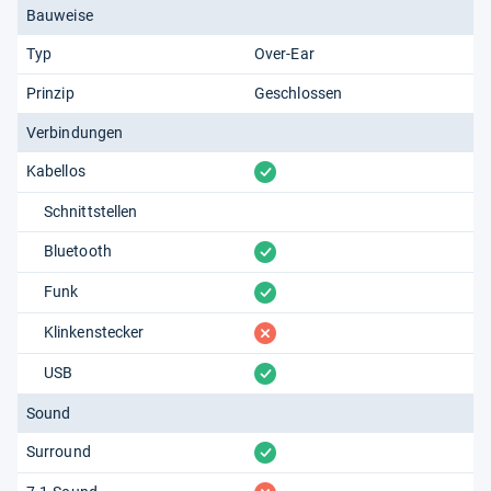
Bauweise
Typ
Over-Ear
Prinzip
Geschlossen
Verbindungen
vorhanden
Kabellos
Schnittstellen
vorhanden
Bluetooth
vorhanden
Funk
fehlt
Klinkenstecker
vorhanden
USB
Sound
vorhanden
Surround