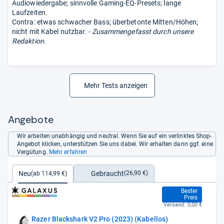
Audiowiedergabe; sinnvolle Gaming-EQ-Presets; lange
Laufzeiten.
Contra: etwas schwacher Bass; überbetonte Mitten/Höhen;
nicht mit Kabel nutzbar.
- Zusammengefasst durch unsere
Redaktion.
Mehr Tests anzeigen
Angebote
Wir arbeiten unabhängig und neutral. Wenn Sie auf ein verlinktes Shop-
Angebot klicken, unterstützen Sie uns dabei. Wir erhalten dann ggf. eine
Vergütung.
Mehr erfahren
Gebraucht
Neu
(26,90 €)
(ab 114,99 €)
114,99 €
Bester
Preis
Versand:
0,00 €
Razer Blackshark V2 Pro (2023) (Kabellos)