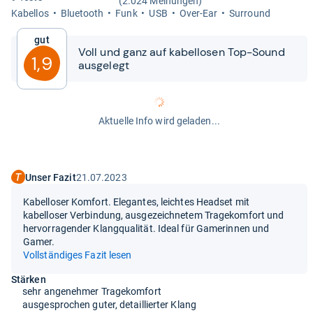
(2.024 Meinungen)
Kabel­los
Blue­tooth
Funk
USB
Over-​Ear
Sur­round
Gut
Voll und ganz auf kabel­lo­sen Top-​​Sound
1,9
aus­ge­legt
Aktuelle Info wird geladen...
Unser Fazit
21.07.2023
Kabelloser Komfort. Elegantes, leichtes Headset mit
kabelloser Verbindung, ausgezeichnetem Tragekomfort und
hervorragender Klangqualität. Ideal für Gamerinnen und
Gamer.
Vollständiges Fazit lesen
Stärken
sehr angenehmer Tragekomfort
ausgesprochen guter, detaillierter Klang