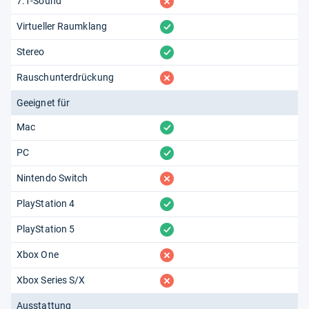
fehlt
7.1-Sound
vorhanden
Virtueller Raumklang
vorhanden
Stereo
fehlt
Rauschunterdrückung
Geeignet für
vorhanden
Mac
vorhanden
PC
fehlt
Nintendo Switch
vorhanden
PlayStation 4
vorhanden
PlayStation 5
fehlt
Xbox One
fehlt
Xbox Series S/X
Ausstattung